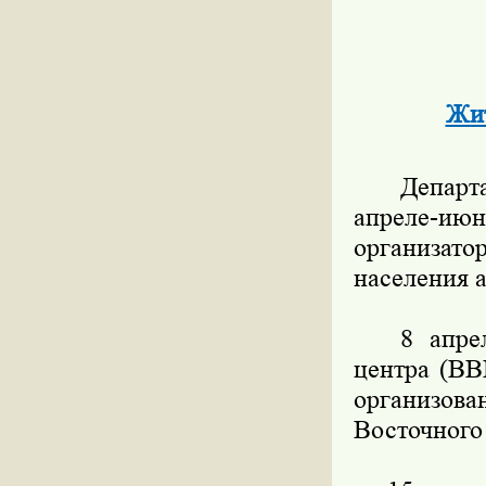
Жит
Департаме
апреле-июн
организат
населения 
8 апреля 
центра (ВВ
организов
Восточного