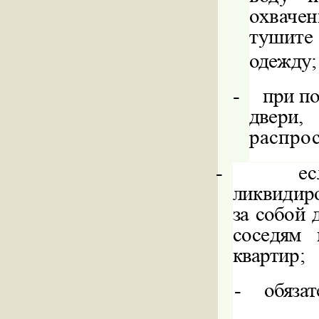
охвачен
тушите 
одежду
;
-
при по
двери,
распро
-
ес
ликвидир
за собой 
соседям
квартир;
-
обязат