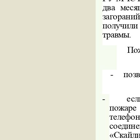
два меся
загораний
получили
травмы.
Пож
-
позв
-
есл
пожаре
телефон
соедине
«Скайли