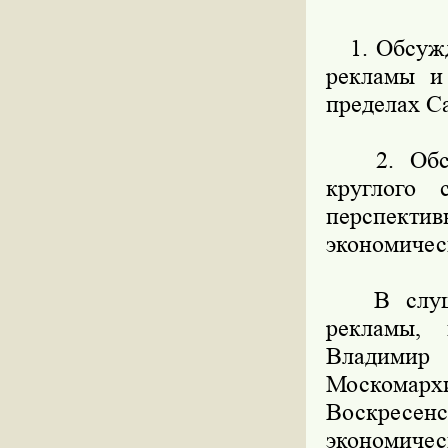
1. Обсужд
рекламы и
пределах Са
2. Обсуж
круглого 
перспект
экономичес
В слушани
рекламы,
Владими
Москомархи
Воскресен
экономичес