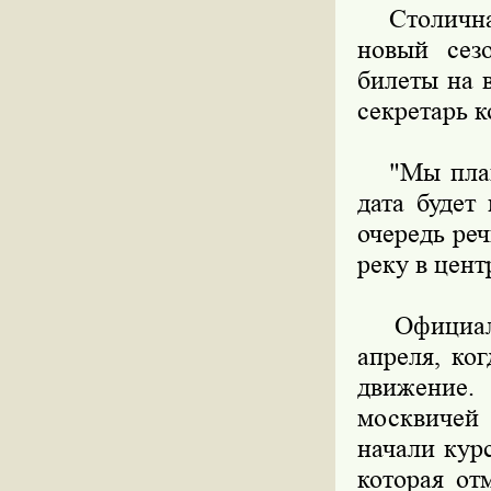
Столичная
новый сез
билеты на 
секретарь 
"Мы плани
дата будет
очередь ре
реку в цент
Официальн
апреля, ко
движение.
москвичей 
начали кур
которая от