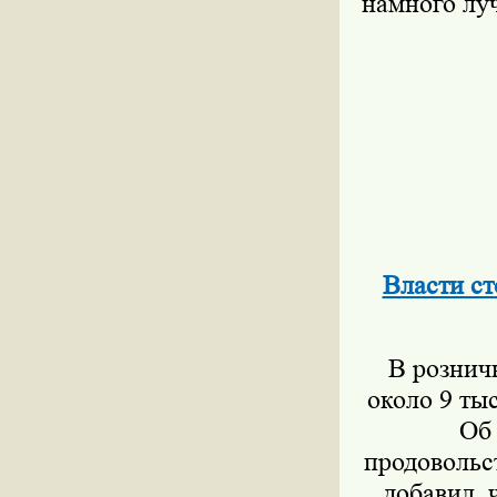
намного луч
Власти ст
В рознич
около 9 ты
Об
продовольс
добавил, 