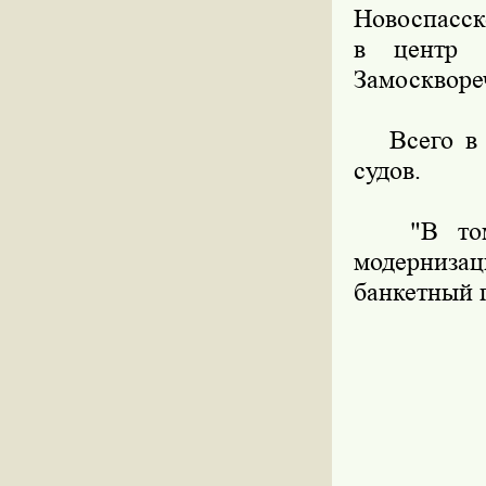
Новоспасск
в центр 
Замоскворе
Всего в эт
судов.
"В том ч
модерниз
банкетный 