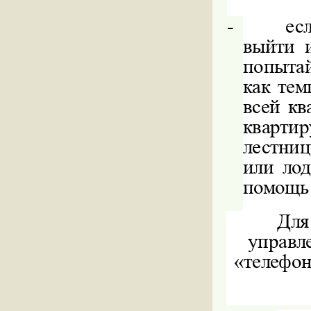
-
ес
выйти 
попытай
как тем
всей кв
кварти
лестниц
или лод
помощь
Для
управл
«телефон