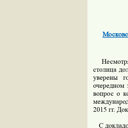
Московс
Несмотря 
столица до
уверены г
очередном 
вопрос о к
международ
2015 гг. До
С докладом