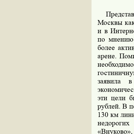
Представля
Москвы как
и в Интерн
по мнению 
более акти
арене. Пом
необходимо
гостиничну
заявила в
экономичес
эти цели б
рублей. В п
130 км лин
недорогих 
«Внуково»