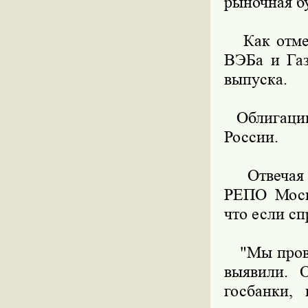
рыночная б
Как отмети
ВЭБа и Газ
выпуска.
Облигации 
России.
Отвечая н
РЕПО Моско
что если сп
"Мы провел
выявили. 
госбанки,