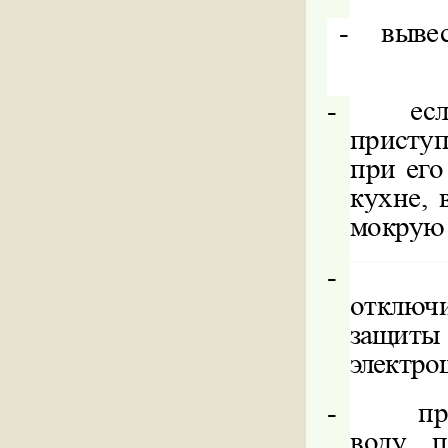
-
вывес
-
ес
приступ
при его
кухне,
мокрую т
-
отключ
з
электро
-
пр
воду п