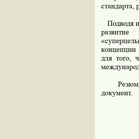
стандарта, 
Подводя ит
развитие
«суперцель
концепции 
для того, 
международн
Резюмиру
документ.