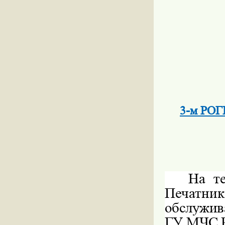
3-м РОГ
На т
Печатник
обслужи
ГУ МЧС Рд