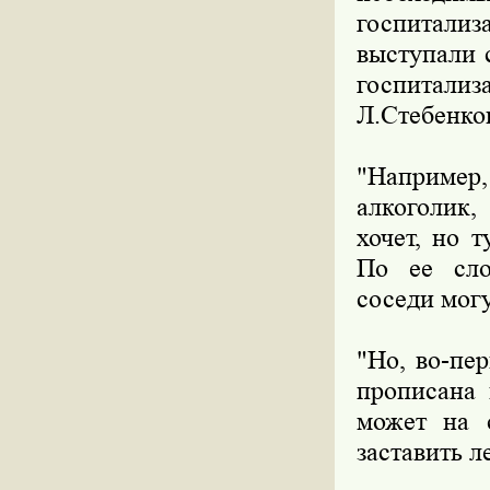
госпитализ
выступали 
госпитализ
Л.Стебенко
"Например,
алкоголик,
хочет, но т
По ее слов
соседи могу
"Но, во-пе
прописана 
может на 
заставить л