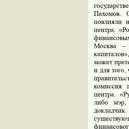
государст
Пахомов. 
повлияли 
центра. «Р
финансовых
Москва – 
капиталов»
может прет
и для того,
правительс
комиссия 
центра. «Р
либо мэр,
докладчик.
существую
финансовог