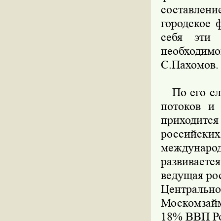
составлени
городское 
себя эти 
необходимо
С.Пахомов.
По его сло
потоков и
приходитс
российски
междунаро
развивает
ведущая ро
Централь
Москомзайм
18% ВВП Р