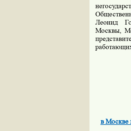
негосуда
Общественн
Леонид Го
Москвы, М
представит
работающих
в Москве