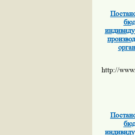
Постано
бюд
индивиду
производ
орга
http://www
Постано
бюд
индивиду