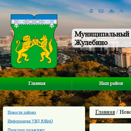
Муниципальный 
Жулебино
Официальный сайт
Главная
Наш район
Главная
/ Нов
Новости района
Информация УВД ЮВАО
Прокурор разъясняет