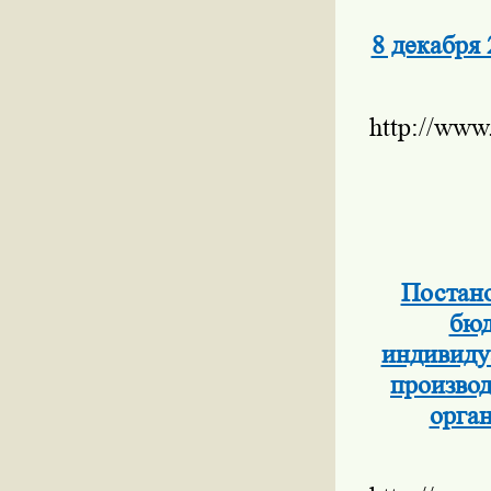
8 декабря 
http://www
Постано
бюд
индивиду
производ
орга