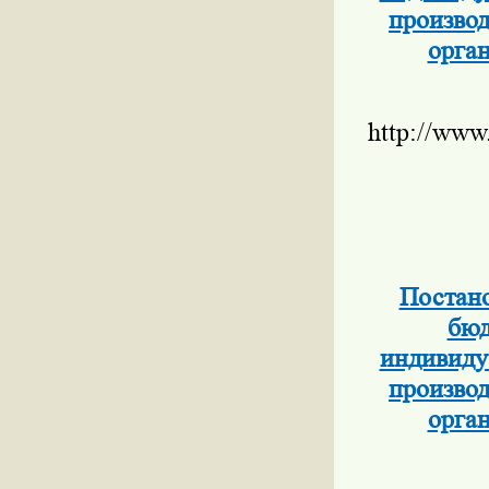
производ
орга
http://www
Постано
бюд
индивиду
производ
орга