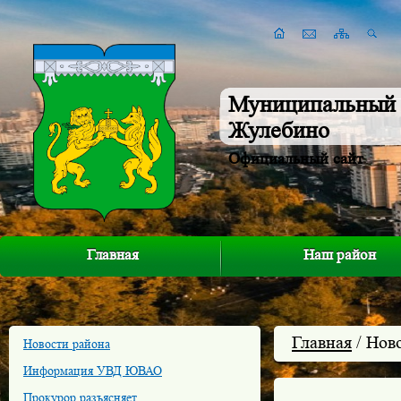
Муниципальный 
Жулебино
Официальный сайт
Главная
Наш район
Главная
/ Нов
Новости района
Информация УВД ЮВАО
Прокурор разъясняет