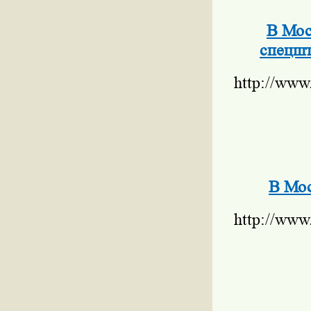
В Мос
спецшт
http://www
В Мос
http://www