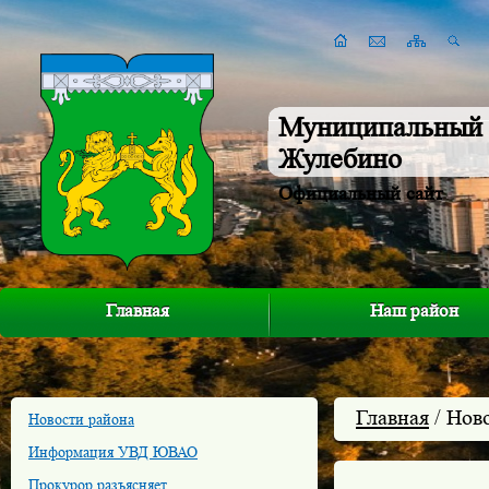
Муниципальный 
Жулебино
Официальный сайт
Главная
Наш район
Главная
/ Нов
Новости района
Информация УВД ЮВАО
Прокурор разъясняет