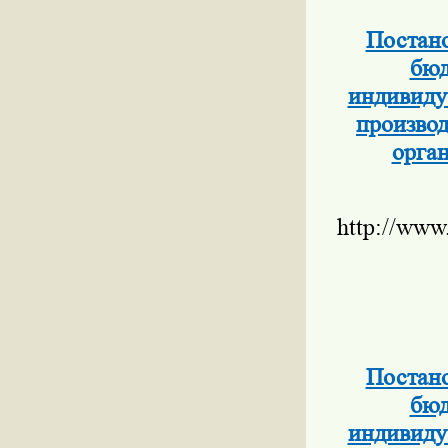
Постано
бюд
индивиду
производ
орга
http://www
Постано
бюд
индивиду