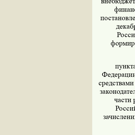
внебюджет
финанс
постановле
декаб
Росси
формиро
пункт
Федерации 
средствами
законодател
части 
Росси
зачислени