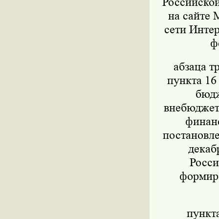
Российской
на сайте 
сети Интер
ф
абзаца т
пункта 16
бюдж
внебюджет
финанс
постановле
декаб
Росси
формиро
пункт