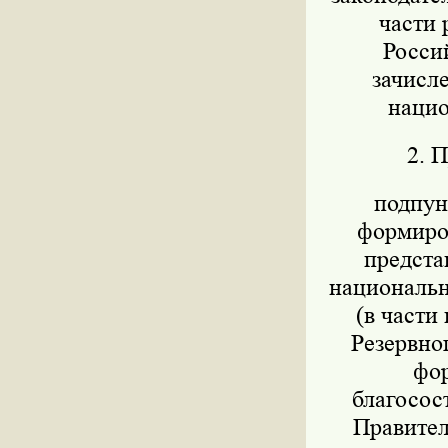
части 
Росси
зачисл
нацио
2. 
подпунк
формиров
предста
национально
(в части
Резервног
фор
благосос
Правител