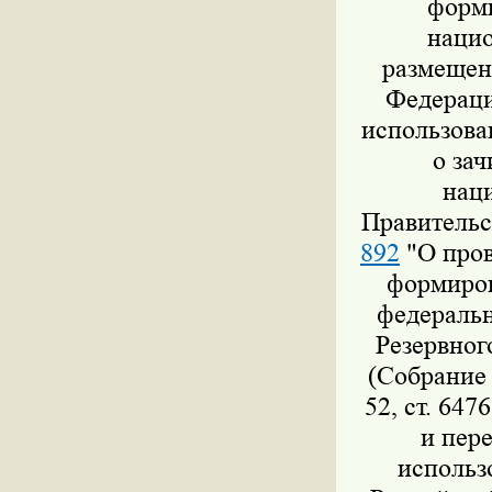
форми
нацио
размещен
Федераци
использова
о за
нац
Правительс
892
"О пров
формиров
федеральн
Резервног
(Собрание 
52, ст. 647
и пер
использ