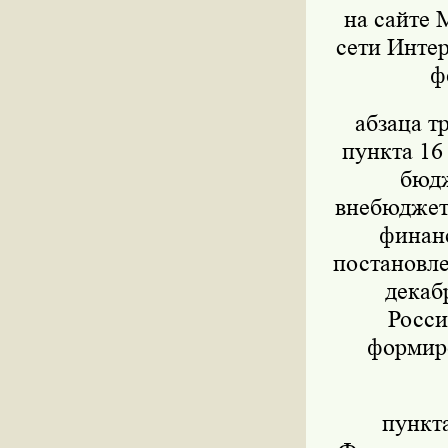
на сайте 
сети Интер
ф
абзаца т
пункта 16
бюдж
внебюджет
финанс
постановле
декаб
Росси
формиро
пункт