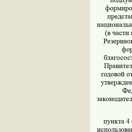
формиров
предста
национально
(в части
Резервног
фор
благосос
Правител
годовой о
утвержден
Фед
законодател
пункта 4 
использова