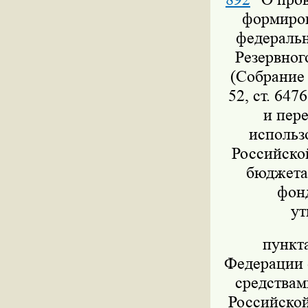
формиров
федеральн
Резервног
(Собрание 
52, ст. 647
и пер
использ
Российско
бюджета,
фон
ут
пункт
Федерации о
средствам
Российской