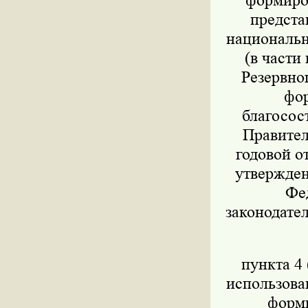
формиров
предста
национально
(в части
Резервног
фор
благосос
Правител
годовой о
утвержден
Фед
законодател
пункта 4 
использова
форми