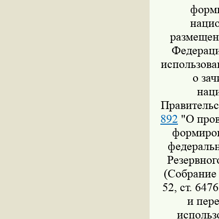
форми
нацио
размещен
Федераци
использова
о за
нац
Правительс
892
"О пров
формиров
федеральн
Резервног
(Собрание 
52, ст. 647
и пер
использ