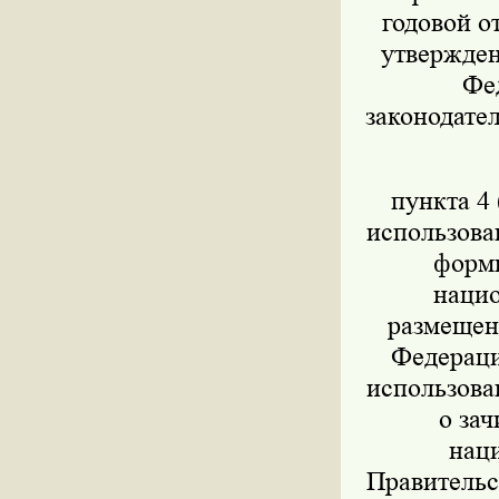
годовой о
утвержден
Фед
законодател
пункта 4 
использова
форми
нацио
размещен
Федераци
использова
о за
нац
Правительс