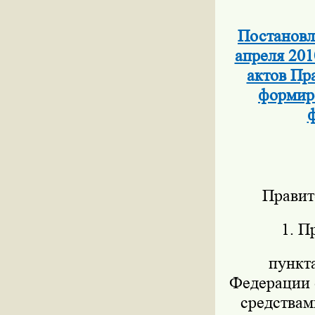
Постановл
апреля 201
актов Пр
формиро
ф
Правит
1. П
пункт
Федерации о
средствам