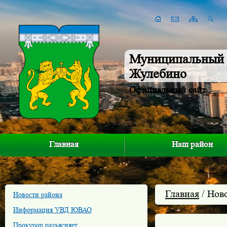
Муниципальный 
Жулебино
Официальный сайт
Главная
Наш район
Главная
/ Нов
Новости района
Информация УВД ЮВАО
Прокурор разъясняет