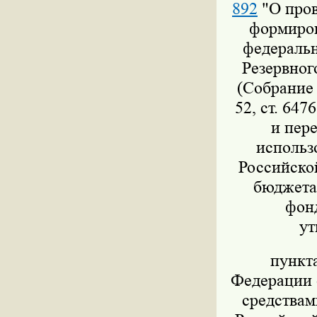
892
"О пров
формиров
федеральн
Резервног
(Собрание 
52, ст. 647
и пер
использ
Российско
бюджета,
фон
ут
пункт
Федерации о
средствам