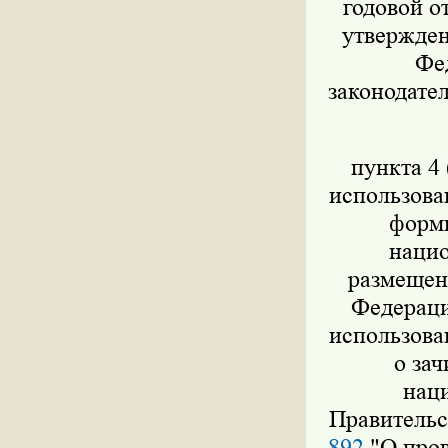
годовой о
утвержден
Фед
законодател
пункта 4 
использова
форми
нацио
размещен
Федераци
использова
о за
нац
Правительс
892
"О пров