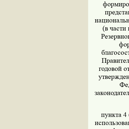
формиров
предста
национально
(в части
Резервног
фор
благосос
Правител
годовой о
утвержден
Фед
законодател
пункта 4 
использова