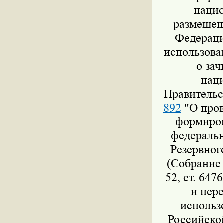
нацио
размещен
Федераци
использова
о за
нац
Правительс
892
"О пров
формиров
федеральн
Резервног
(Собрание 
52, ст. 647
и пер
использ
Российско