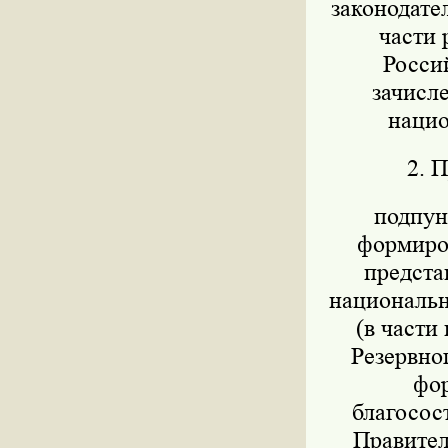
законодател
части 
Росси
зачисл
нацио
2. 
подпунк
формиров
предста
национально
(в части
Резервног
фор
благосос
Правител