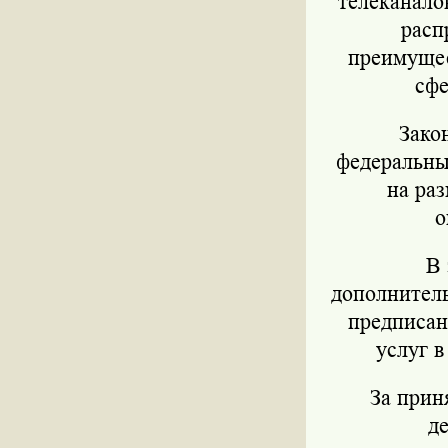
телеканало
расп
преимущес
сфе
Законо
федеральны
на ра
о
В з
дополнител
предписан
услуг в
За принят
де