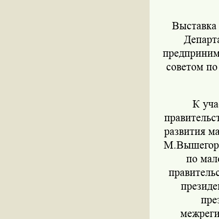
Выставка п
Департ
предприним
советом по
К учас
правительс
развития м
М.Вышегоро
по мал
правитель
президе
пре
межреги