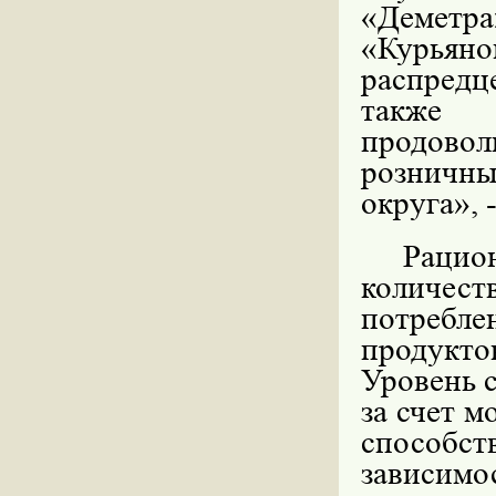
«Деме
«Курьян
распред
также 
продовол
розничны
округа», 
Рацио
количест
потреб
продукто
Уровень 
за счет м
способ
зависимо