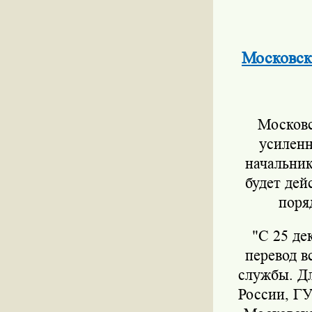
Московск
Московс
усиленн
начальни
будет дей
поря
"С 25 де
перевод в
службы. Д
России, Г