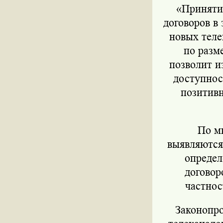
«Принятие 
договоров в
новых тел
по разм
позволит и
доступност
позитивн
По мне
выявляются
опреде
договор
частнос
Законопрое