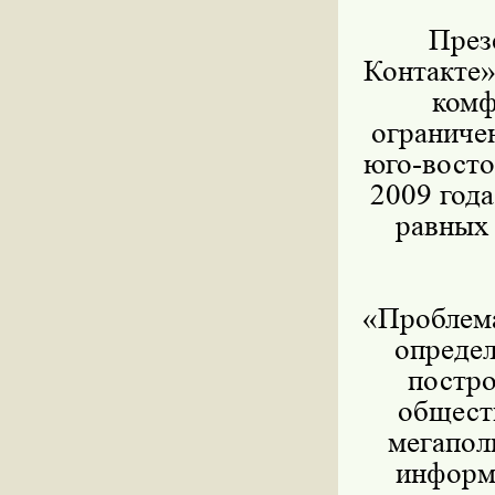
През
Контакте»
комф
ограниче
юго-вост
2009 года
равных
«Проблема
определ
постр
общест
мегапол
информи