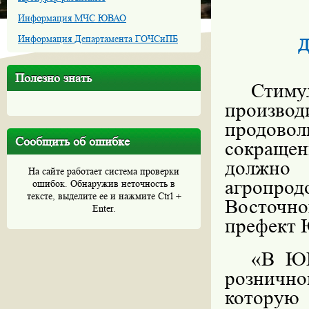
Информация МЧС ЮВАО
Информация Департамента ГОЧСиПБ
Д
Полезно знать
Сти
производ
продово
Сообщить об ошибке
сокращен
должно
На сайте работает система проверки
агропр
ошибок. Обнаружив неточность в
тексте, выделите ее и нажмите Ctrl +
Восточно
Enter.
префект 
«В ЮВ
розничн
которую 