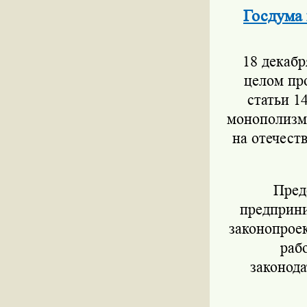
Госдума 
18 декабря
целом пр
статьи 1
монополизма
на отечест
Предсе
предприни
законопроек
раб
законода