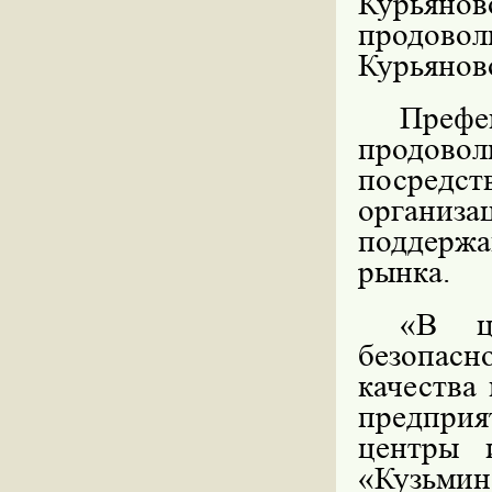
Курьянов
продов
Курьяново
Пре
продово
посредс
организа
поддерж
рынка.
«В це
безопас
качества
предприя
центры 
«Кузьми