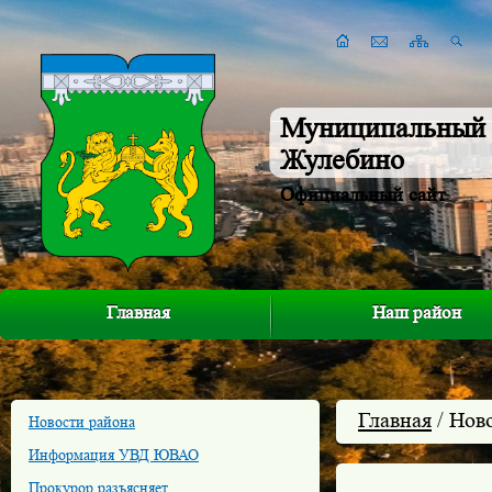
Муниципальный 
Жулебино
Официальный сайт
Главная
Наш район
Главная
/ Нов
Новости района
Информация УВД ЮВАО
Прокурор разъясняет