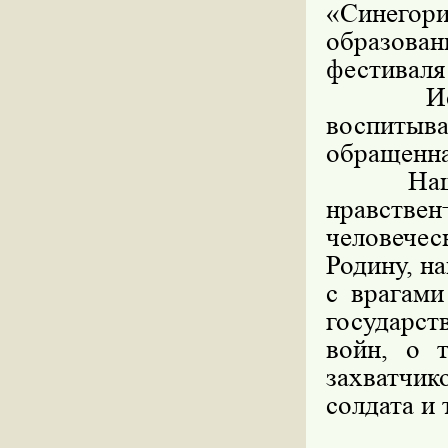
«Синегори
образован
фестивал
История
воспитыва
обращенна
Наша ис
нравств
человече
Родину, н
с врагами
государст
войн, о 
захватчик
солдата и