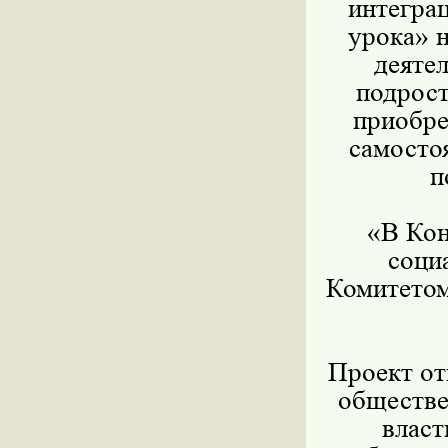
интегра
урока» н
деяте
подрост
приобре
самосто
п
«В Кон
соци
Комитетом
Проект от
обществе
власт