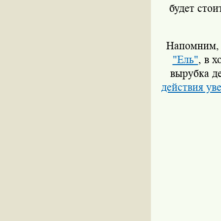
будет стои
Напомним, ч
"Ель"
, в 
вырубка де
действия ув