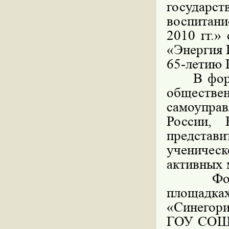
государ
воспитани
2010 гг.»
«Энергия 
65-летию 
В форуме
обществе
самоупра
России, 
представ
учениче
активных 
Форум б
площадка
«Синего
ГОУ СОШ 