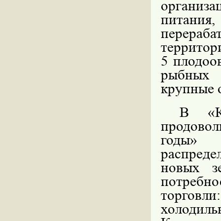
организ
питания
перераба
территор
5 плодоо
рыбных 
крупные о
В «Ко
продовол
годы» 
распреде
новых з
потреб
торгов
холодил