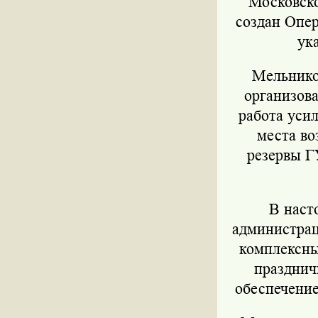
Московско
создан Опер
ук
Мельников
организова
работа уси
места в
резервы Г
В наст
администрац
комплексны
празднич
обеспечение