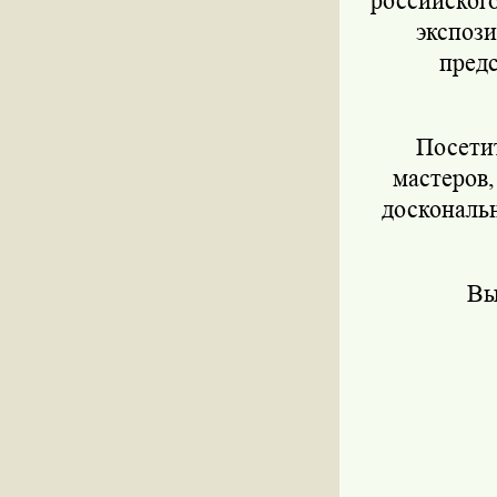
российског
экспоз
предс
Посетите
мастеров
доскональ
Выст