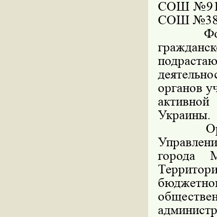
СОШ №91
СОШ №38
Форум п
граждан
подраст
деятельн
органов у
активной
Украины.
Организ
Управлен
города М
Террито
бюджетног
общест
администр