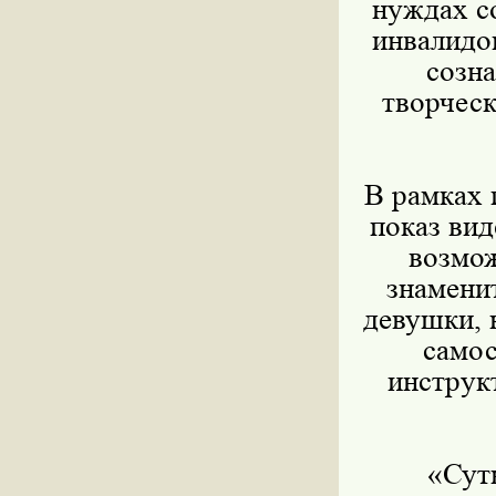
нуждах с
инвалидов
созн
творческ
В рамках 
показ ви
возмож
знаменит
девушки, 
самос
инструк
«Сут