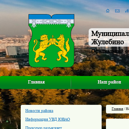
Муниципал
Жулебино
Официальный с
Главная
Наш район
Главная
/ Н
Новости района
Информация УВД ЮВАО
Прокурор разъясняет