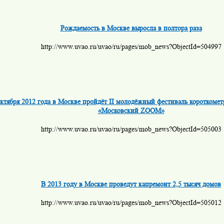
Рождаемость в Москве выросла в полтора раза
http://www.uvao.ru/uvao/ru/pages/mob_news?ObjectId=504997
октября 2012 года в Москве пройдёт II молодёжный фестиваль коротком
«Московский ZOOM»
http://www.uvao.ru/uvao/ru/pages/mob_news?ObjectId=505003
В 2013 году в Москве проведут капремонт 2,5 тысяч домов
http://www.uvao.ru/uvao/ru/pages/mob_news?ObjectId=505012