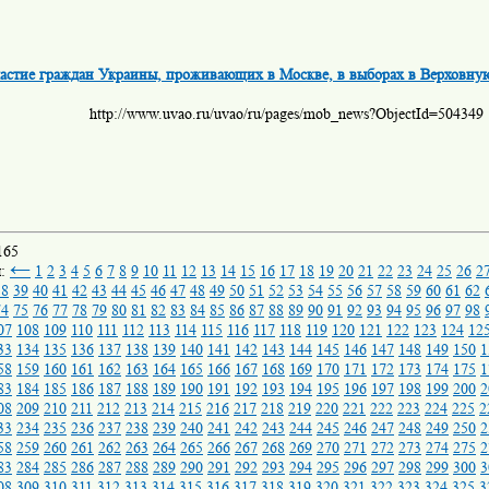
астие граждан Украины, проживающих в Москве, в выборах в Верховну
http://www.uvao.ru/uvao/ru/pages/mob_news?ObjectId=504349
165
←
ы:
1
2
3
4
5
6
7
8
9
10
11
12
13
14
15
16
17
18
19
20
21
22
23
24
25
26
2
38
39
40
41
42
43
44
45
46
47
48
49
50
51
52
53
54
55
56
57
58
59
60
61
62
74
75
76
77
78
79
80
81
82
83
84
85
86
87
88
89
90
91
92
93
94
95
96
97
98
07
108
109
110
111
112
113
114
115
116
117
118
119
120
121
122
123
124
12
33
134
135
136
137
138
139
140
141
142
143
144
145
146
147
148
149
150
1
58
159
160
161
162
163
164
165
166
167
168
169
170
171
172
173
174
175
1
83
184
185
186
187
188
189
190
191
192
193
194
195
196
197
198
199
200
2
08
209
210
211
212
213
214
215
216
217
218
219
220
221
222
223
224
225
2
33
234
235
236
237
238
239
240
241
242
243
244
245
246
247
248
249
250
2
58
259
260
261
262
263
264
265
266
267
268
269
270
271
272
273
274
275
2
83
284
285
286
287
288
289
290
291
292
293
294
295
296
297
298
299
300
3
08
309
310
311
312
313
314
315
316
317
318
319
320
321
322
323
324
325
3