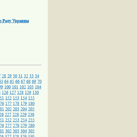
ю Раду Украины
7
28
29
30
31
32
33
34
63
64
65
66
67
68
69
70
99
100
101
102
103
104
5
126
127
128
129
130
51
152
153
154
155
76
177
178
179
180
01
202
203
204
205
26
227
228
229
230
51
252
253
254
255
76
277
278
279
280
01
302
303
304
305
26
327
328
329
330