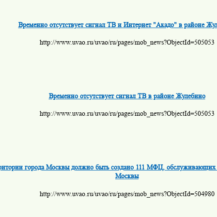
Временно отсутствует сигнал ТВ и Интернет "Акадо" в районе Жу
http://www.uvao.ru/uvao/ru/pages/mob_news?ObjectId=505053
Временно отсутствует сигнал ТВ в районе Жулебино
http://www.uvao.ru/uvao/ru/pages/mob_news?ObjectId=505053
ритории города Москвы должно быть создано 111 МФЦ, обслуживающих 
Москвы
http://www.uvao.ru/uvao/ru/pages/mob_news?ObjectId=504980