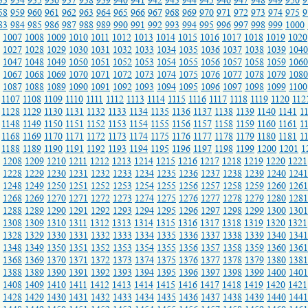
33
934
935
936
937
938
939
940
941
942
943
944
945
946
947
948
949
950
9
58
959
960
961
962
963
964
965
966
967
968
969
970
971
972
973
974
975
9
83
984
985
986
987
988
989
990
991
992
993
994
995
996
997
998
999
1000
1007
1008
1009
1010
1011
1012
1013
1014
1015
1016
1017
1018
1019
1020
1027
1028
1029
1030
1031
1032
1033
1034
1035
1036
1037
1038
1039
1040
1047
1048
1049
1050
1051
1052
1053
1054
1055
1056
1057
1058
1059
1060
1067
1068
1069
1070
1071
1072
1073
1074
1075
1076
1077
1078
1079
1080
1087
1088
1089
1090
1091
1092
1093
1094
1095
1096
1097
1098
1099
1100
1107
1108
1109
1110
1111
1112
1113
1114
1115
1116
1117
1118
1119
1120
112
1128
1129
1130
1131
1132
1133
1134
1135
1136
1137
1138
1139
1140
1141
1
1148
1149
1150
1151
1152
1153
1154
1155
1156
1157
1158
1159
1160
1161
1
1168
1169
1170
1171
1172
1173
1174
1175
1176
1177
1178
1179
1180
1181
1
1188
1189
1190
1191
1192
1193
1194
1195
1196
1197
1198
1199
1200
1201
1
1208
1209
1210
1211
1212
1213
1214
1215
1216
1217
1218
1219
1220
1221
1228
1229
1230
1231
1232
1233
1234
1235
1236
1237
1238
1239
1240
1241
1248
1249
1250
1251
1252
1253
1254
1255
1256
1257
1258
1259
1260
1261
1268
1269
1270
1271
1272
1273
1274
1275
1276
1277
1278
1279
1280
1281
1288
1289
1290
1291
1292
1293
1294
1295
1296
1297
1298
1299
1300
1301
1308
1309
1310
1311
1312
1313
1314
1315
1316
1317
1318
1319
1320
1321
1328
1329
1330
1331
1332
1333
1334
1335
1336
1337
1338
1339
1340
1341
1348
1349
1350
1351
1352
1353
1354
1355
1356
1357
1358
1359
1360
1361
1368
1369
1370
1371
1372
1373
1374
1375
1376
1377
1378
1379
1380
1381
1388
1389
1390
1391
1392
1393
1394
1395
1396
1397
1398
1399
1400
1401
1408
1409
1410
1411
1412
1413
1414
1415
1416
1417
1418
1419
1420
1421
1428
1429
1430
1431
1432
1433
1434
1435
1436
1437
1438
1439
1440
1441