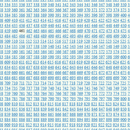
33
334
335
336
337
338
339
340
341
342
343
344
345
346
347
348
349
350
3
58
359
360
361
362
363
364
365
366
367
368
369
370
371
372
373
374
375
3
83
384
385
386
387
388
389
390
391
392
393
394
395
396
397
398
399
400
4
08
409
410
411
412
413
414
415
416
417
418
419
420
421
422
423
424
425
4
33
434
435
436
437
438
439
440
441
442
443
444
445
446
447
448
449
450
4
58
459
460
461
462
463
464
465
466
467
468
469
470
471
472
473
474
475
4
83
484
485
486
487
488
489
490
491
492
493
494
495
496
497
498
499
500
5
08
509
510
511
512
513
514
515
516
517
518
519
520
521
522
523
524
525
5
33
534
535
536
537
538
539
540
541
542
543
544
545
546
547
548
549
550
5
58
559
560
561
562
563
564
565
566
567
568
569
570
571
572
573
574
575
5
83
584
585
586
587
588
589
590
591
592
593
594
595
596
597
598
599
600
6
08
609
610
611
612
613
614
615
616
617
618
619
620
621
622
623
624
625
6
33
634
635
636
637
638
639
640
641
642
643
644
645
646
647
648
649
650
6
58
659
660
661
662
663
664
665
666
667
668
669
670
671
672
673
674
675
6
83
684
685
686
687
688
689
690
691
692
693
694
695
696
697
698
699
700
7
08
709
710
711
712
713
714
715
716
717
718
719
720
721
722
723
724
725
7
33
734
735
736
737
738
739
740
741
742
743
744
745
746
747
748
749
750
7
58
759
760
761
762
763
764
765
766
767
768
769
770
771
772
773
774
775
7
83
784
785
786
787
788
789
790
791
792
793
794
795
796
797
798
799
800
8
08
809
810
811
812
813
814
815
816
817
818
819
820
821
822
823
824
825
8
33
834
835
836
837
838
839
840
841
842
843
844
845
846
847
848
849
850
8
58
859
860
861
862
863
864
865
866
867
868
869
870
871
872
873
874
875
8
83
884
885
886
887
888
889
890
891
892
893
894
895
896
897
898
899
900
9
08
909
910
911
912
913
914
915
916
917
918
919
920
921
922
923
924
925
9