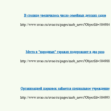
В столице увеличилось число семейных детских садов
http://www.uvao.ru/uvao/ru/pages/mob_news?ObjectId=504984
Места в "народных" гаражах подорожают в два раза
http://www.uvao.ru/uvao/ru/pages/mob_news?ObjectId=504988
Организацией парковок займется специальное учреждение
http://www.uvao.ru/uvao/ru/pages/mob_news?ObjectId=504993