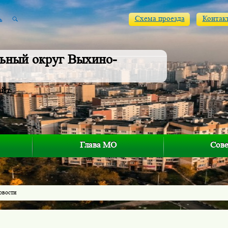
Схема проезда
Контак
ьный округ Выхино-
айт
Глава МО
Сове
овости