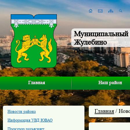
Муниципальный 
Жулебино
Официальный сайт
Главная
Наш район
Главная
/ Нов
Новости района
Информация УВД ЮВАО
Прокурор разъясняет