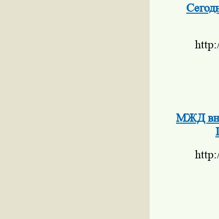
Сегод
http
МЖД вно
http