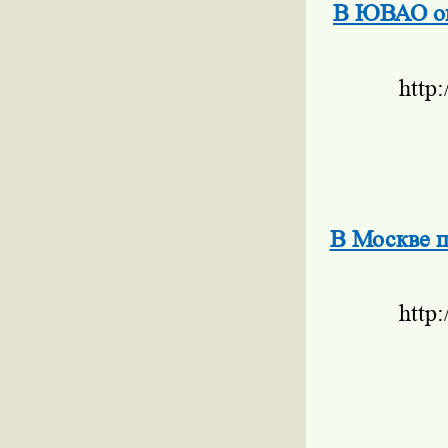
В ЮВАО оп
http
В Москве п
http