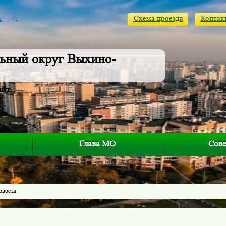
Схема проезда
Контак
ьный округ Выхино-
айт
Глава МО
Сове
овости