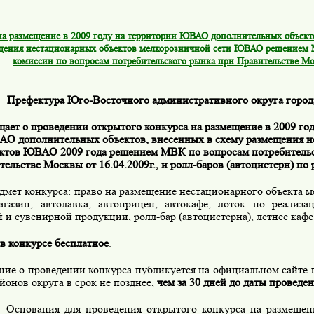
на размещение в 2009 году на территории ЮВАО дополнительных объекто
щения нестационарных объектов мелкорозничной сети ЮВАО решением
комиссии по вопросам потребительского рынка при Правительстве Мо
Префектура Юго-Восточного административного округа горо
щает о проведении открытого конкурса на размещение в 2009 го
О дополнительных объектов, внесенных в схему размещения 
ктов ЮВАО 2009 года решением МВК по вопросам потребительс
ельстве Москвы от 16.04.2009г., и ролл-баров (автоцистерн) по 
мет конкурса: право на размещение нестационарного объекта м
агазин, автолавка, автоприцеп, автокафе, лоток по реализ
 и сувенирной продукции, ролл-бар (автоцистерна), летнее кафе
в конкурсе бесплатное
.
ние о проведении конкурса публикуется на официальном сайт
йонов округа в срок не позднее,
чем за 30 дней до даты проведен
ования для проведения открытого конкурса на размещени