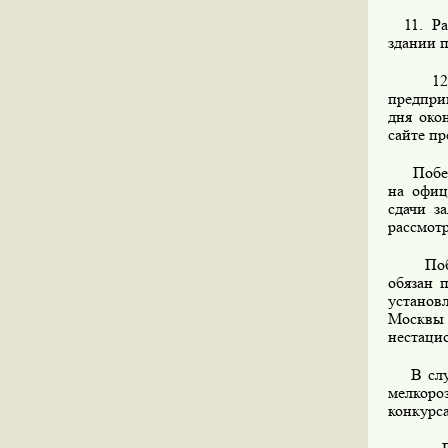
11. Расс
здании 
12. Пе
предпри
дня око
сайте п
Победит
на офиц
сдачи з
рассмотр
Победит
обязан 
установ
Москвы
нестаци
В случа
мелкоро
конкурса