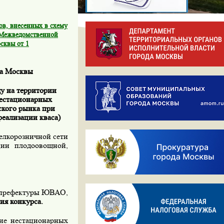
в, внесенных в схему
 Межведомственной
сквы от 1
да Москвы
ду на территории
нестационарных
кого рынка при
реализации кваса)
елкорозничной сети
ации плодоовощной,
е префектуры ЮВАО,
ия конкурса.
е нестационарных