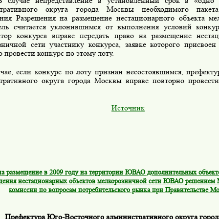
ае непредставление в установленный срок в «одно о
стративного округа города Москвы необходимого пакет
ния Разрешения на размещение нестационарного объекта мел
ель считается уклонившимся от выполнения условий конкур
атор конкурса вправе передать право на размещение нестац
зничной сети участнику конкурса, заявке которого присвое
 провести конкурс по этому лоту.
е, если конкурс по лоту признан несостоявшимся, префекту
тративного округа города Москвы вправе повторно провести
Источник
на размещение в 2009 году на территории ЮВАО дополнительных объекто
щения нестационарных объектов мелкорозничной сети ЮВАО решением
комиссии по вопросам потребительского рынка при Правительстве Мо
Префектура Юго-Восточного административного округа горо