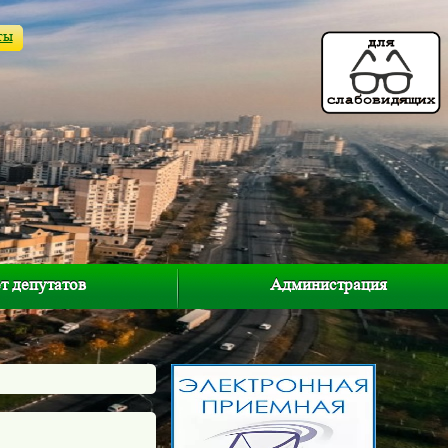
ты
т депутатов
Администрация