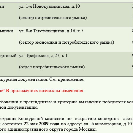
ий
ул. 1-я Новокузьминская, д.10
(сектор потребительского рынка)
льщики
ул. 8-я Текстильщиков, д.16, к.5
(сектор экономики и потребительского рынка)
ртовый
ул. Трофимова, д.27, к.1
(отдел потребительского рынка)
урсная документация.
См. приложение.
е! В приложениях возможны изменения.
ования к претендентам и критерии выявления победителя ко
ной документации.
едания Конкурсной комиссии по вскрытию конвертов с заяв
е состоится
22 мая 2009 года
по адресу: ул. Авиамоторная, д.1
ого административного округа города Москвы.