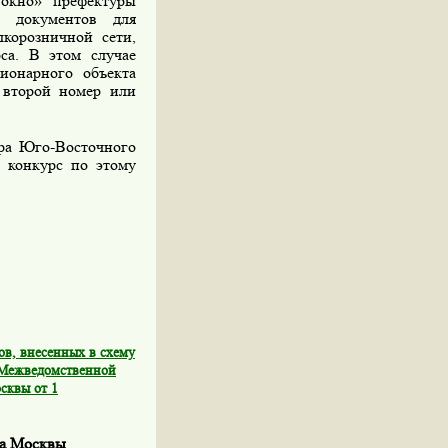
кно» префектуры
а документов для
корозничной сети,
са. В этом случае
ионарного объекта
н второй номер или
ра Юго-Восточного
 конкурс по этому
в, внесенных в схему
 Межведомственной
сквы от 1
да Москвы