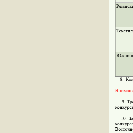
Рязанск
Тексти
Южнопо
8. Конк
Внимани
9. Треб
конкурс
10. Зас
конкурс
Восточн