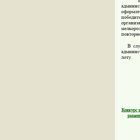
В случ
админи
оформле
победит
организ
мелкоро
повторно
В случа
админис
лоту.
Конкурс 
разме