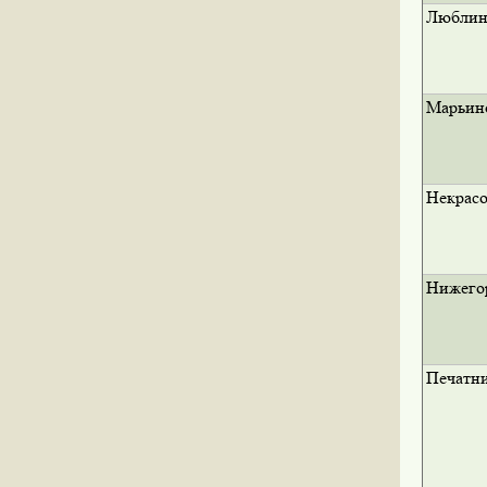
Люблин
Марьин
Некрасо
Нижего
Печатн