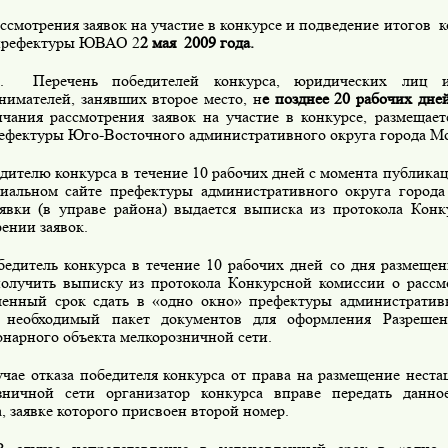
мотрения заявок на участие в конкурсе и подведение итогов к
префектуры ЮВАО 2
2 мая 2009 года.
речень победителей конкурса, юридических лиц и
нимателей, занявших второе место, н
е позднее 20 рабочих дне
нчания рассмотрения заявок на участие в конкурсе, размещае
рефектуры Юго-Восточного административного округа города М
елю конкурса в течение 10 рабочих дней с момента публикац
иальном сайте префектуры административного округа города
аявки (в управе района) выдается выписка из протокола Кон
ении заявок.
ель конкурса в течение 10 рабочих дней со дня размещени
получить выписку из протокола Конкурсной комиссии о рассм
ленный срок сдать в «одно окно» префектуры административ
 необходимый пакет документов для оформления Разрешен
онарного объекта мелкорозничной сети.
е отказа победителя конкурса от права на размещение неста
зничной сети организатор конкурса вправе передать данно
, заявке которого присвоен второй номер.