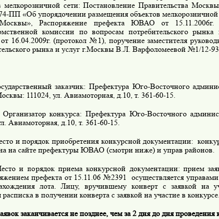
в мелкорозничной сети: Постановление Правительства Москвы
74-ПП «Об упорядочении размещения объектов мелкорозничной 
 Москвы», Распоряжение префекта ЮВАО от 15.11.2006г
мственной комиссии по вопросам потребительского рынка 
от 16.04.2009г. (протокол №1), поручение заместителя руковод
ельского рынка и услуг г.Москвы В.Л. Варфоломеевой №1/12-933
дарственный заказчик: Префектура Юго-Восточного админис
осквы: 111024, ул. Авиамоторная, д.10, т. 361-60-15.
низатор конкурса: Префектура Юго-Восточного админист
ул. Авиамоторная, д.10, т. 361-60-15.
то и порядок приобретения конкурсной документации: конку
на на сайте префектуры ЮВАО (смотри ниже) и управ районов.
о и порядок приема конкурсной документации: прием заяв
ряжением префекта от 15.11.06 №2391 осуществляется управа
ахождения лота. Лицу, вручившему конверт с заявкой на уч
 расписка в получении конверта с заявкой на участие в конкурсе
явок заканчивается не позднее, чем за 2 дня до дня проведения 