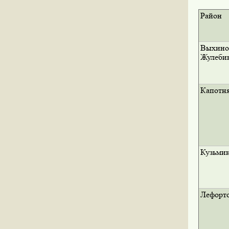
Район
Выхино
Жулеби
Капотн
Кузьми
Лефорт