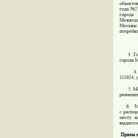
объекто
года №2
города
Межведо
Москвы 
потребит
3. Госу
города М
4. Орга
111024, 
5. Мес
размеще
6. Мест
с распо
месту н
выдается
Прием за