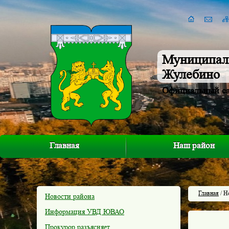
Муниципал
Жулебино
Официальный с
Главная
Наш район
Главная
/ Н
Новости района
Информация УВД ЮВАО
Прокурор разъясняет