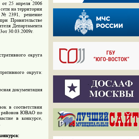
 от 25 апреля 2006
сети на территории
. №2391, решение
при Правительстве
ителя Департамента
от 30.03.2009г.
тративного округа
ративного округа:
рсная документация
ок в соответствии
ми районов ЮВАО по
астие в конкурсе,
.
конкурса: