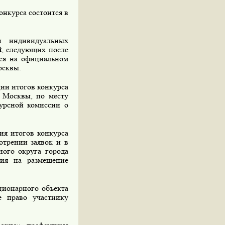
онкурса состоится в
 индивидуальных
й
, следующих после
тся на официальном
осквы.
ии итогов конкурса
 Москвы, по месту
курсной комиссии о
я итогов конкурса
отрении заявок и в
ного округа города
ия на размещение
ционарного объекта
е право участнику