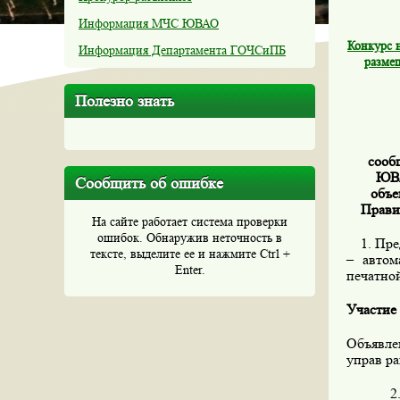
Информация МЧС ЮВАО
Конкурс 
Информация Департамента ГОЧСиПБ
разме
Полезно знать
сооб
ЮВА
Сообщить об ошибке
объе
Правит
На сайте работает система проверки
ошибок. Обнаружив неточность в
1. Пред
тексте, выделите ее и нажмите Ctrl +
– автом
Enter.
печатной
Участие 
Объявле
управ ра
2. Осн