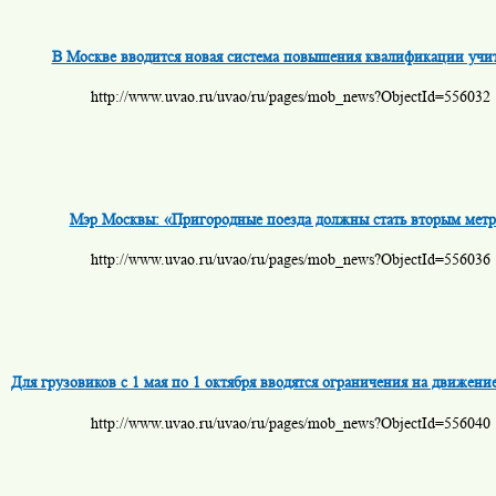
В Москве вводится новая система повышения квалификации учи
http://www.uvao.ru/uvao/ru/pages/mob_news?ObjectId=556032
Мэр Москвы: «Пригородные поезда должны стать вторым метр
http://www.uvao.ru/uvao/ru/pages/mob_news?ObjectId=556036
Для грузовиков с 1 мая по 1 октября вводятся ограничения на движен
http://www.uvao.ru/uvao/ru/pages/mob_news?ObjectId=556040