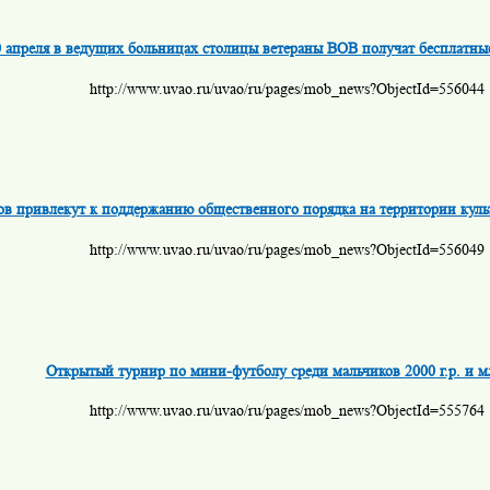
0 апреля в ведущих больницах столицы ветераны ВОВ получат бесплатны
http://www.uvao.ru/uvao/ru/pages/mob_news?ObjectId=556044
ов привлекут к поддержанию общественного порядка на территории кул
http://www.uvao.ru/uvao/ru/pages/mob_news?ObjectId=556049
Открытый турнир по мини-футболу среди мальчиков 2000 г.р. и 
http://www.uvao.ru/uvao/ru/pages/mob_news?ObjectId=555764