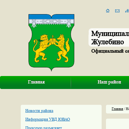
Муниципал
Жулебино
Официальный с
Главная
Наш район
Главная
/ Н
Новости района
Информация УВД ЮВАО
Прокурор разъясняет