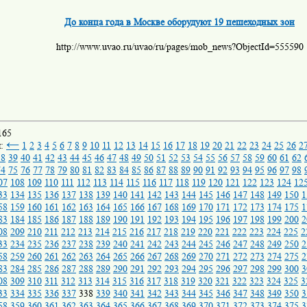
До конца года в Москве оборудуют 19 пешеходных зон
http://www.uvao.ru/uvao/ru/pages/mob_news?ObjectId=555590
165
←
ы:
1
2
3
4
5
6
7
8
9
10
11
12
13
14
15
16
17
18
19
20
21
22
23
24
25
26
2
38
39
40
41
42
43
44
45
46
47
48
49
50
51
52
53
54
55
56
57
58
59
60
61
62
74
75
76
77
78
79
80
81
82
83
84
85
86
87
88
89
90
91
92
93
94
95
96
97
98
07
108
109
110
111
112
113
114
115
116
117
118
119
120
121
122
123
124
12
33
134
135
136
137
138
139
140
141
142
143
144
145
146
147
148
149
150
1
58
159
160
161
162
163
164
165
166
167
168
169
170
171
172
173
174
175
1
83
184
185
186
187
188
189
190
191
192
193
194
195
196
197
198
199
200
2
08
209
210
211
212
213
214
215
216
217
218
219
220
221
222
223
224
225
2
33
234
235
236
237
238
239
240
241
242
243
244
245
246
247
248
249
250
2
58
259
260
261
262
263
264
265
266
267
268
269
270
271
272
273
274
275
2
83
284
285
286
287
288
289
290
291
292
293
294
295
296
297
298
299
300
3
08
309
310
311
312
313
314
315
316
317
318
319
320
321
322
323
324
325
3
33
334
335
336
337
338
339
340
341
342
343
344
345
346
347
348
349
350
3
58
359
360
361
362
363
364
365
366
367
368
369
370
371
372
373
374
375
3