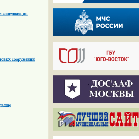
е консультации
ьтовых сооружений
младше