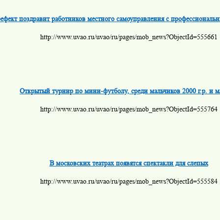
ефект поздравит работников местного самоуправления с профессиональ
http://www.uvao.ru/uvao/ru/pages/mob_news?ObjectId=555661
Открытый турнир по мини-футболу, среди мальчиков 2000 г.р. и 
http://www.uvao.ru/uvao/ru/pages/mob_news?ObjectId=555764
В московских театрах появятся спектакли для слепых
http://www.uvao.ru/uvao/ru/pages/mob_news?ObjectId=555584