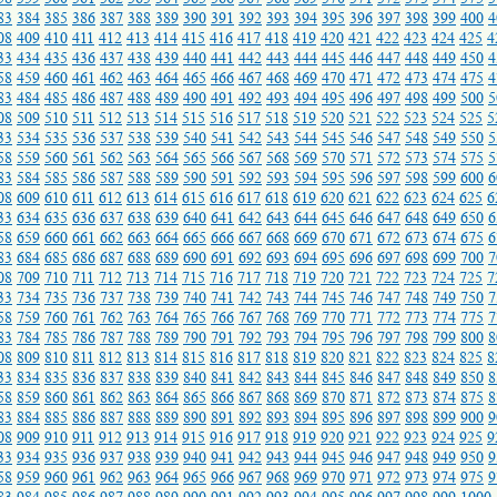
83
384
385
386
387
388
389
390
391
392
393
394
395
396
397
398
399
400
4
08
409
410
411
412
413
414
415
416
417
418
419
420
421
422
423
424
425
4
33
434
435
436
437
438
439
440
441
442
443
444
445
446
447
448
449
450
4
58
459
460
461
462
463
464
465
466
467
468
469
470
471
472
473
474
475
4
83
484
485
486
487
488
489
490
491
492
493
494
495
496
497
498
499
500
5
08
509
510
511
512
513
514
515
516
517
518
519
520
521
522
523
524
525
5
33
534
535
536
537
538
539
540
541
542
543
544
545
546
547
548
549
550
5
58
559
560
561
562
563
564
565
566
567
568
569
570
571
572
573
574
575
5
83
584
585
586
587
588
589
590
591
592
593
594
595
596
597
598
599
600
6
08
609
610
611
612
613
614
615
616
617
618
619
620
621
622
623
624
625
6
33
634
635
636
637
638
639
640
641
642
643
644
645
646
647
648
649
650
6
58
659
660
661
662
663
664
665
666
667
668
669
670
671
672
673
674
675
6
83
684
685
686
687
688
689
690
691
692
693
694
695
696
697
698
699
700
7
08
709
710
711
712
713
714
715
716
717
718
719
720
721
722
723
724
725
7
33
734
735
736
737
738
739
740
741
742
743
744
745
746
747
748
749
750
7
58
759
760
761
762
763
764
765
766
767
768
769
770
771
772
773
774
775
7
83
784
785
786
787
788
789
790
791
792
793
794
795
796
797
798
799
800
8
08
809
810
811
812
813
814
815
816
817
818
819
820
821
822
823
824
825
8
33
834
835
836
837
838
839
840
841
842
843
844
845
846
847
848
849
850
8
58
859
860
861
862
863
864
865
866
867
868
869
870
871
872
873
874
875
8
83
884
885
886
887
888
889
890
891
892
893
894
895
896
897
898
899
900
9
08
909
910
911
912
913
914
915
916
917
918
919
920
921
922
923
924
925
9
33
934
935
936
937
938
939
940
941
942
943
944
945
946
947
948
949
950
9
58
959
960
961
962
963
964
965
966
967
968
969
970
971
972
973
974
975
9