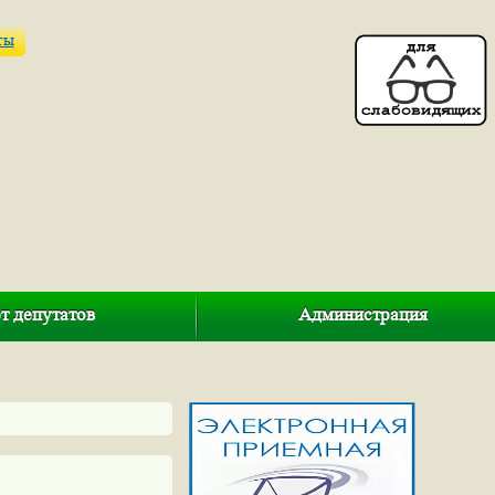
ты
т депутатов
Администрация