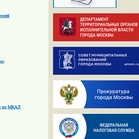
телей
о»
ие по МКАД