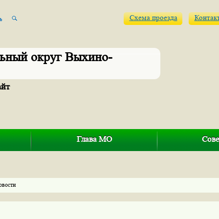
Схема проезда
Контак
ьный округ Выхино-
айт
Глава МО
Сове
овости