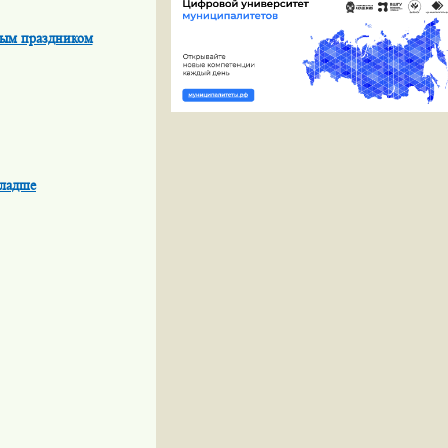
ным праздником
младше