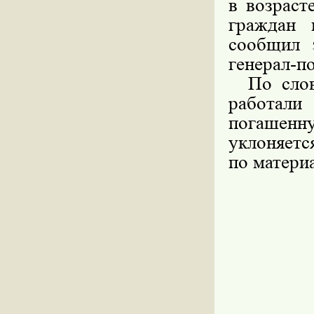
в возраст
граждан 
сообщил 
генерал-п
По слова
работали
погашенн
уклоняетс
по материа