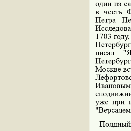
один из с
в честь 
Петра Пе
Исследова
1703 году
Петербур
писал: "
Петербур
Москве вст
Лефортовс
Ивановым
сподвижн
уже при 
"Версалем
Полдный 