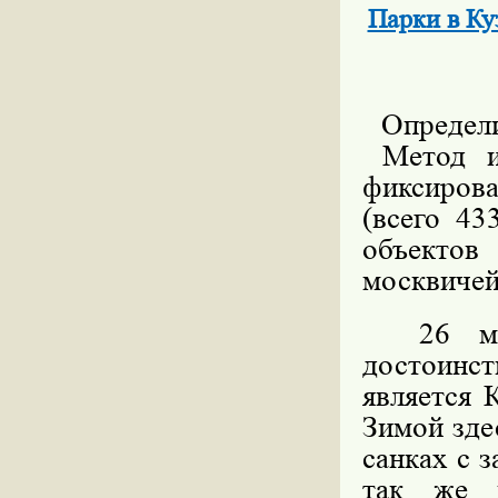
Парки в Ку
Определи
Метод ис
фиксиров
(всего 43
объекто
москвичей
26 мест
достоинс
является
К
Зимой зде
санках с з
так же 