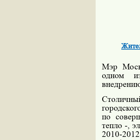
Жител
Мэр Моск
одном и
внедрению
Столичный
городског
по совер
тепло -, э
2010-2012