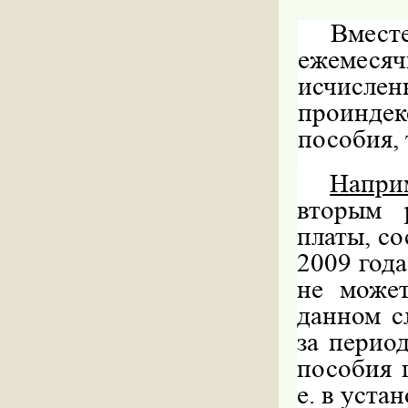
Вмес
ежемеся
исчисле
проинде
пособия, 
Напри
вторым 
платы, со
2009 года
не может
данном с
за период
пособия 
е. в уста