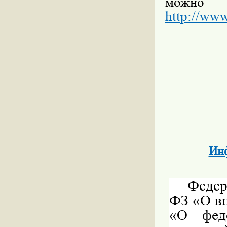
можн
http://www
Инф
Федер
ФЗ «О в
«О фед