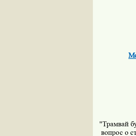
Мо
"Трамвай б
вопрос о с