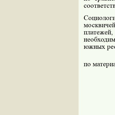
соответств
Социолог
москвиче
платеже
необходи
южных рес
по матер