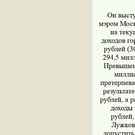
Он высту
мэром Моск
на теку
доходов го
рублей (3
294,5 мил
Превышени
миллиа
претерпева
результат
рублей, а р
доходы 
рублей,
Лужков 
допустить