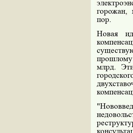
электроэ
горожан,
пор.
Новая ид
компенса
существу
прошлому
млрд. Эт
городско
двухстав
компенсац
"Нововве
недовольс
реструкту
консульта