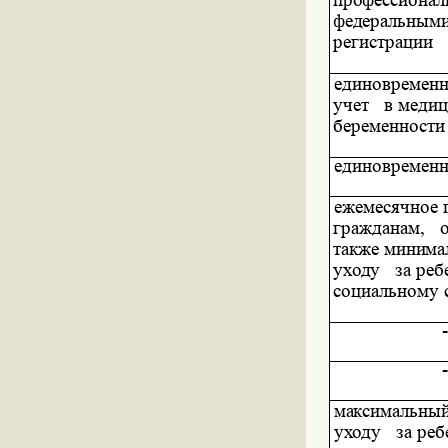
профессиональ
федеральным
регистрации
единовременн
учет
в медиц
беременности
единовременн
ежемесячное 
гражданам,
также
минима
уходу
за
реб
социальному 
максимальны
уходу
за
реб