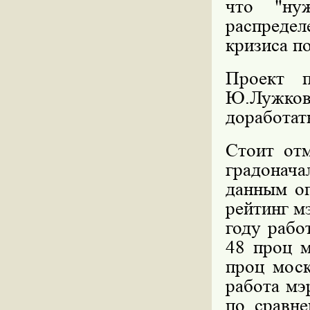
что "ну
распредел
кризиса п
Проект п
Ю.Лужков
доработат
Стоит отм
градонача
данным оп
рейтинг мэ
году рабо
48 проц м
проц моск
работа мэ
по сравн