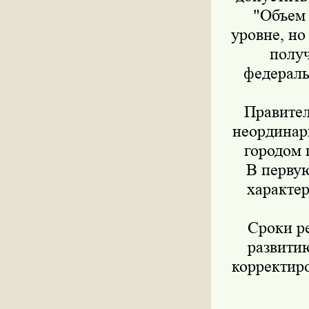
"Объем 
уровне, но
получ
федераль
Правител
неординар
городом 
В первую
характер
Сроки р
развити
корректир