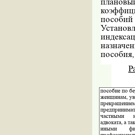
плановы
коэффи
посо
Установ
индексац
назначе
пособия,
Р
пособие по б
женщинам, ув
прекращением 
предпринимат
частными
адвоката, а т
иными
фи