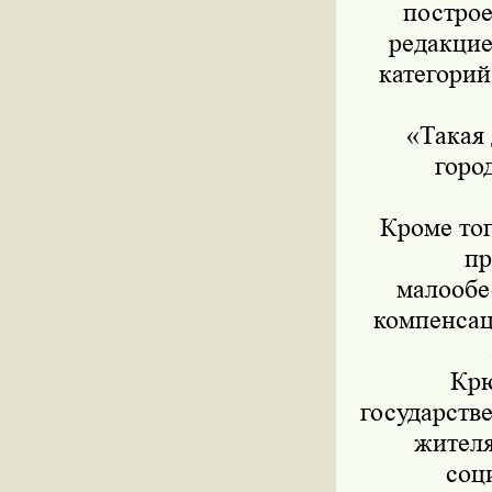
постро
редакци
категорий
«Такая 
горо
Кроме тог
пр
малообе
компенсац
Крю
государств
жителя
соц