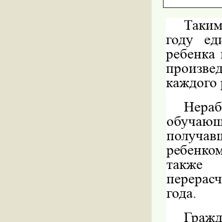
Таким
году ед
ребенка 
произвед
каждого 
Нера
обуча
получав
ребенко
также 
перерасч
года.
Гражд