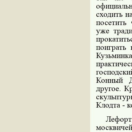
официаль
сходить на
посетить
уже трад
прокатит
поиграть 
Кузьминк
практиче
господски
Конный Д
другое. К
скульпту
Клодта - 
Лефортов
москвиче