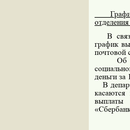
График 
отделения
В свя
график вы
почтовой 
Об этом
социально
деньги за 
В департа
касаются
выплаты
«Сбербанк