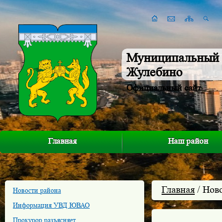
Муниципальный 
Жулебино
Официальный сайт
Главная
Наш район
Главная
/ Нов
Новости района
Информация УВД ЮВАО
Прокурор разъясняет