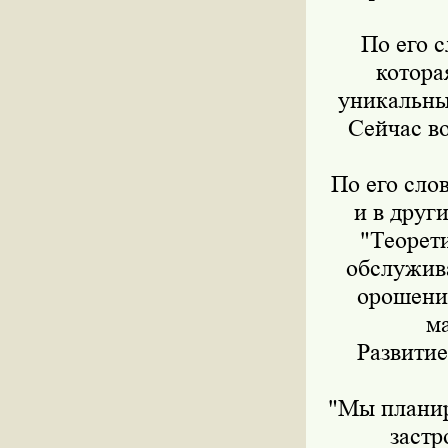
По его с
котора
уникальны
Сейчас во
По его сло
и в дру
"Теорет
обслужив
орошения
ма
Развитие
"Мы планир
застр