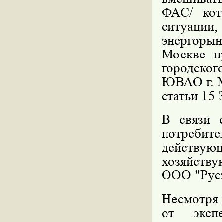
ФАС/ кот
ситуации
энергорын
Москве п
городско
ЮВАО г. М
статьи 15
В связи 
потреби
действую
хозяйств
ООО "Рус
Несмотря 
от эксп