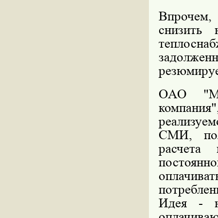
Впрочем,
снизить 
теплоснаб
задолжен
резюмируе
ОАО "Мос
компания"
реализуем
СМИ, пол
расчета
постоянн
оплачиват
потреблен
Идея - н
оплачива