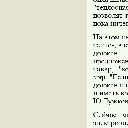
"теплосн
позволят 
пока ничег
На этом и
тепло-, эл
должен 
предложен
товар, "к
мэр. "Если
должен пла
и иметь в
Ю.Лужков
Сейчас м
электроэн