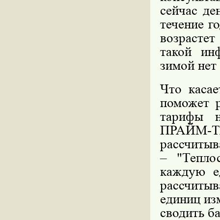
сейчас де
течение г
возрастет
такой ин
зимой нет
Что касае
поможет 
тарифы н
ПРАЙМ-ТАС
рассчитыв
– "Тепло
каждую е
рассчиты
единиц из
сводить ба