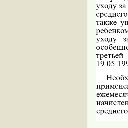
уходу за
среднег
также у
ребенко
уходу з
особенн
третьей
19.05.19
Необ
примен
ежемеся
начислен
среднего