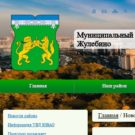
Муниципальный 
Жулебино
Официальный сайт
Главная
Наш район
Главная
/ Нов
Новости района
Информация УВД ЮВАО
Прокурор разъясняет