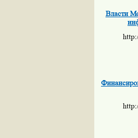
Власти Мо
ин
http
Финансиров
http