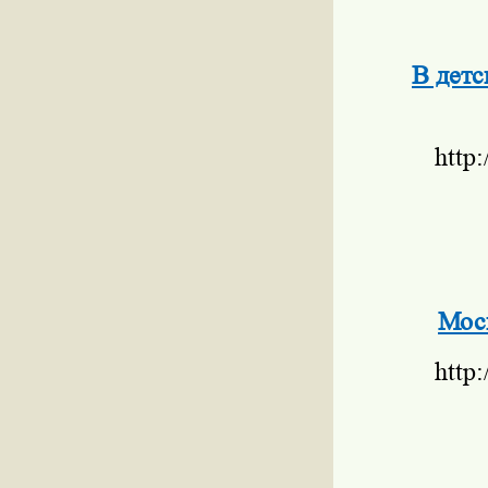
В детс
http
Моск
http