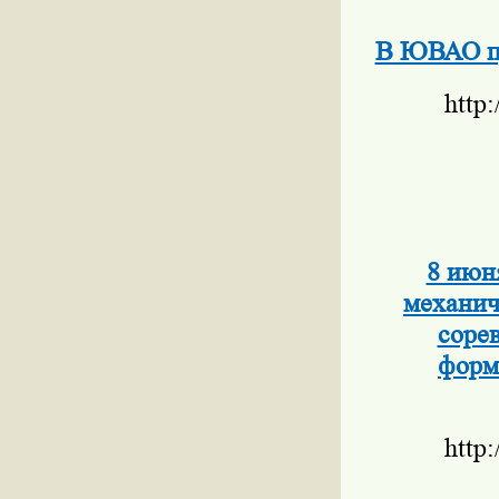
В ЮВАО пр
http
8 июн
механич
соре
форм
http