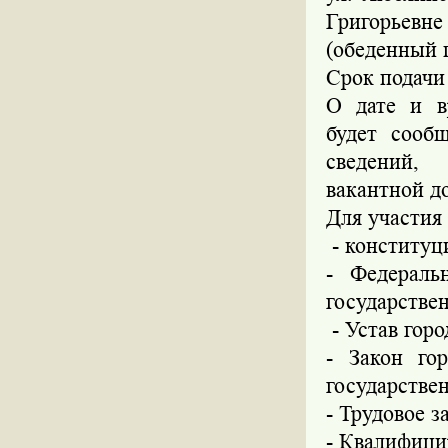
Григорьевне
(обеденный п
Срок подачи 
О дате и в
будет сооб
сведений,
вакантной д
Для участия
- конституц
- Федерал
государстве
- Устав гор
- Закон г
государстве
- Трудовое з
- Квалифици