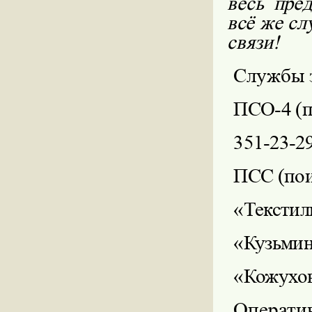
весь пре
всё же с
связи!
Службы э
ПСО-4 (п
351-23-2
ПСС (пои
«Текстил
«Кузьмин
«Кожухов
Операти