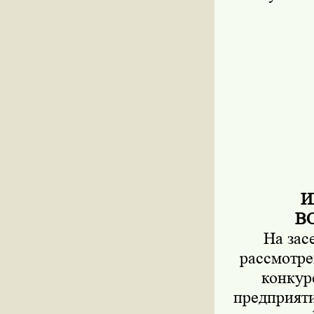
И
В
На зас
рассмотре
конкур
предприят