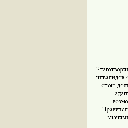
Благотвори
инвалидов 
спою дея
адап
возмо
Правител
значим