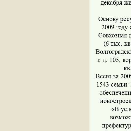
декабря ж
Основу рес
2009 году 
Совхозная д
(6 тыс. кв
Волгоградски
т, д. 105, ко
кв
Всего за 20
1543 семьи.
обеспеченн
новостроек
«В усл
возмож
префектур