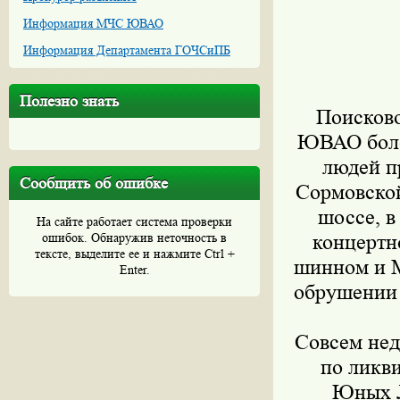
Информация МЧС ЮВАО
Информация Департамента ГОЧСиПБ
Полезно знать
Поисково
ЮВАО более
людей п
Сообщить об ошибке
Сормовской
шоссе, в
На сайте работает система проверки
ошибок. Обнаружив неточность в
концертн
тексте, выделите ее и нажмите Ctrl +
шинном и М
Enter.
обрушении
Совсем нед
по ликви
Юных Л