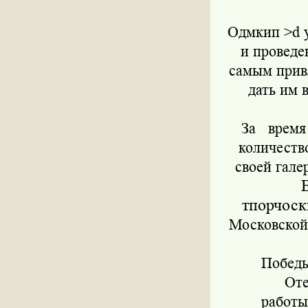
Одмкип >d у
и проведе
самым прив
дать им 
За
время 
количест
своей гале
тпорчоск
Московской 
Победы
Оте
работы