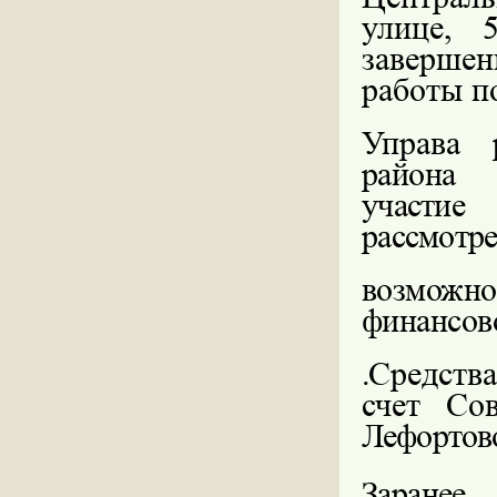
улице, 
заверше
работы по
Управа
района
участие
рассмотре
возможн
финансов
.
Средств
счет Со
Лефортов
Заранее