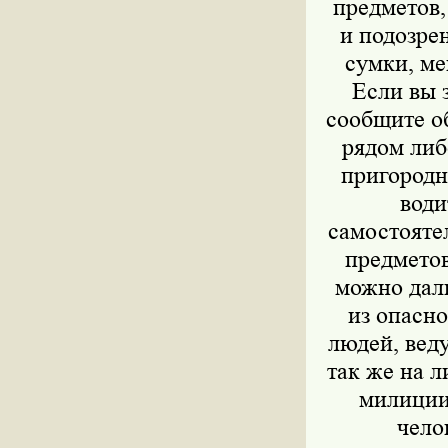
предметов,
и подозре
сумки, ме
Если вы 
сообщите о
рядом либ
пригородн
води
самостояте
предметов
можно дал
из опасн
людей, веду
так же на л
милиции
чело