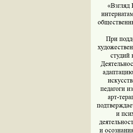
«Взгляд 
интерната
общественны
При подд
художествен
студий 
Деятельнос
адаптацию
искусст
педагоги и
арт-тера
подтверждае
и пси
деятельнос
и осознани