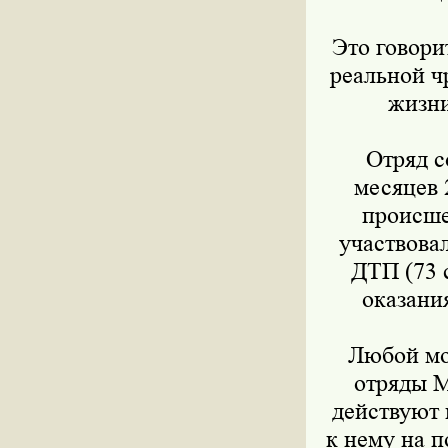
Это говори
реальной ч
жизни
Отряд с
месяцев 
происше
участвова
ДТП (73 
оказани
Любой мо
отряды М
действуют 
к нему на п