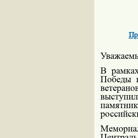
Пр
Уважаемы
В рамках
Победы 
ветеран
выступи
памятни
российск
Мемори
Централ