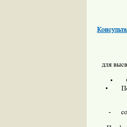
Консульта
для выс
•
•
П
-
с