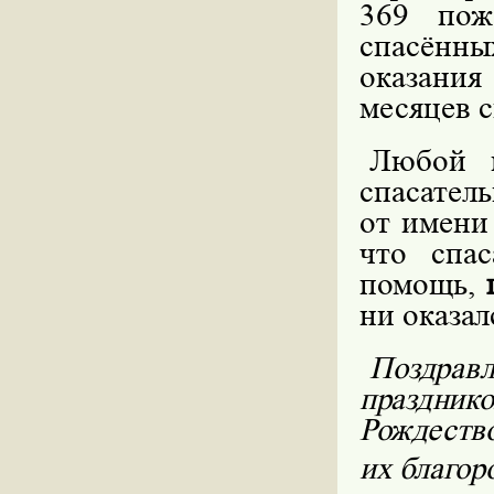
369 пож
спасённы
оказания
месяцев с
Любой м
спасател
от имени
что спа
помощь,
ни оказал
Поздрав
праздник
Рождест
их благор