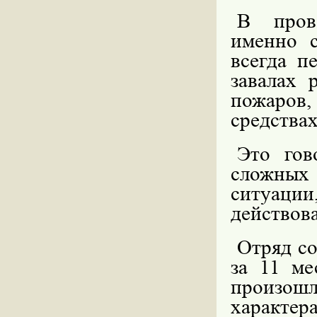
В прове
именно 
всегда п
завалах 
пожаро
средствах
Это гов
сложных
ситуации
действова
Отряд со
за 11 ме
произошл
характер