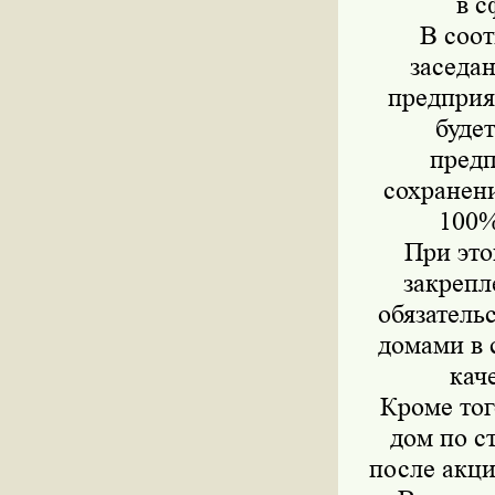
в с
В соо
заседа
предприя
буде
предп
сохранени
100%
При это
закрепл
обязатель
домами в 
кач
Кроме то
дом по с
после акци