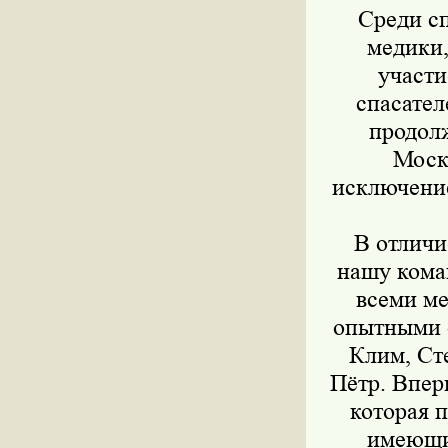
Среди сп
медики,
участ
спасател
продол
Моск
исключение
В отличи
нашу
кома
всеми ме
опытными 
Клим, Ст
Пётр. Впер
которая 
имеющи