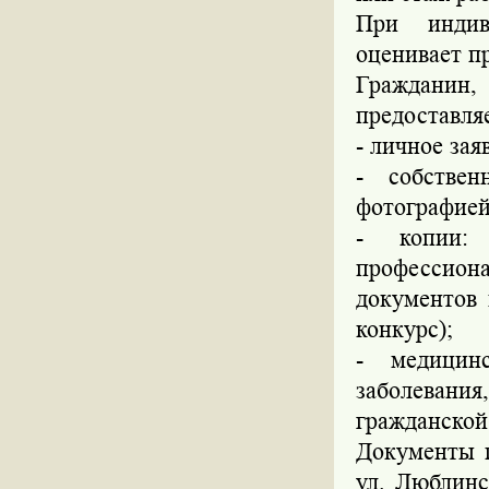
При индив
оценивает п
Гражданин,
предоставля
- личное зая
- собстве
фотографией 
- копии: 
профессион
документов 
конкурс);
- медицин
заболевани
гражданской
Документы п
ул. Люблинс