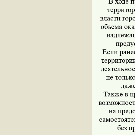
В ходе 
территор
власти гор
объема ок
надлежащ
преду
Если ране
территории
деятельнос
не только
даже
Также в п
возможност
на пред
самостояте
без п