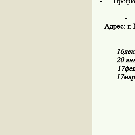
-
Профко
-
Адрес
:
г
.
16
дек
20
ян
17
фев
17
мар