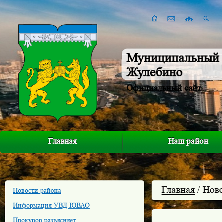
Муниципальный 
Жулебино
Официальный сайт
Главная
Наш район
Главная
/ Нов
Новости района
Информация УВД ЮВАО
Прокурор разъясняет