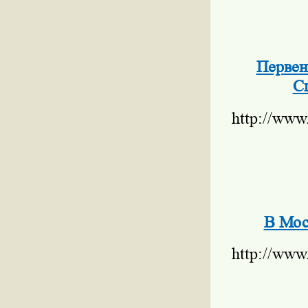
Первен
С
http://www
В Мос
http://www