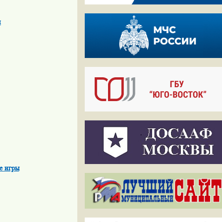
и
е игры