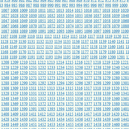
58
959
960
961
962
963
964
965
966
967
968
969
970
971
972
973
974
975
9
83
984
985
986
987
988
989
990
991
992
993
994
995
996
997
998
999
1000
1007
1008
1009
1010
1011
1012
1013
1014
1015
1016
1017
1018
1019
1020
1027
1028
1029
1030
1031
1032
1033
1034
1035
1036
1037
1038
1039
1040
1047
1048
1049
1050
1051
1052
1053
1054
1055
1056
1057
1058
1059
1060
1067
1068
1069
1070
1071
1072
1073
1074
1075
1076
1077
1078
1079
1080
1087
1088
1089
1090
1091
1092
1093
1094
1095
1096
1097
1098
1099
1100
1107
1108
1109
1110
1111
1112
1113
1114
1115
1116
1117
1118
1119
1120
112
1128
1129
1130
1131
1132
1133
1134
1135
1136
1137
1138
1139
1140
1141
1
1148
1149
1150
1151
1152
1153
1154
1155
1156
1157
1158
1159
1160
1161
1
1168
1169
1170
1171
1172
1173
1174
1175
1176
1177
1178
1179
1180
1181
1
1188
1189
1190
1191
1192
1193
1194
1195
1196
1197
1198
1199
1200
1201
1
1208
1209
1210
1211
1212
1213
1214
1215
1216
1217
1218
1219
1220
1221
1228
1229
1230
1231
1232
1233
1234
1235
1236
1237
1238
1239
1240
1241
1248
1249
1250
1251
1252
1253
1254
1255
1256
1257
1258
1259
1260
1261
1268
1269
1270
1271
1272
1273
1274
1275
1276
1277
1278
1279
1280
1281
1288
1289
1290
1291
1292
1293
1294
1295
1296
1297
1298
1299
1300
1301
1308
1309
1310
1311
1312
1313
1314
1315
1316
1317
1318
1319
1320
1321
1328
1329
1330
1331
1332
1333
1334
1335
1336
1337
1338
1339
1340
1341
1348
1349
1350
1351
1352
1353
1354
1355
1356
1357
1358
1359
1360
1361
1368
1369
1370
1371
1372
1373
1374
1375
1376
1377
1378
1379
1380
1381
1388
1389
1390
1391
1392
1393
1394
1395
1396
1397
1398
1399
1400
1401
1408
1409
1410
1411
1412
1413
1414
1415
1416
1417
1418
1419
1420
1421
1428
1429
1430
1431
1432
1433
1434
1435
1436
1437
1438
1439
1440
1441
1448
1449
1450
1451
1452
1453
1454
1455
1456
1457
1458
1459
1460
1461