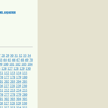
ях аэрации
7
28
29
30
31
32
33
34
63
64
65
66
67
68
69
70
99
100
101
102
103
104
5
126
127
128
129
130
51
152
153
154
155
76
177
178
179
180
01
202
203
204
205
26
227
228
229
230
51
252
253
254
255
76
277
278
279
280
01
302
303
304
305
26
327
328
329
330
51
352
353
354
355