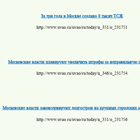
За три года в Москве создано 8 тысяч ТСЖ
http://www.uvao.ru/uvao/ru/today/n_351/o_231751
Московские власти планируют увеличить штрафы за неправильную 
http://www.uvao.ru/uvao/ru/today/n_346/o_231754
Московские власти законсервируют долгострои на крупных городских 
http://www.uvao.ru/uvao/ru/today/n_351/o_231756