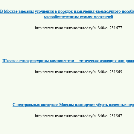
В Москве внесены уточнения в порядок назначения ежемесячного пособи
малообеспеченным семьям москвичей
http://www.uvao.ru/uvao/ru/today/n_340/o_231677
Школы с этнокультурным компонентом – этническая изоляция или диал
http://www.uvao.ru/uvao/ru/today/n_340/o_231565
С центральных автотрасс Москвы планируют убрать наземные пе
http://www.uvao.ru/uvao/ru/today/n_346/o_231567