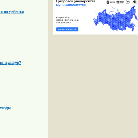
я на ребенка
ог культур?
реходы