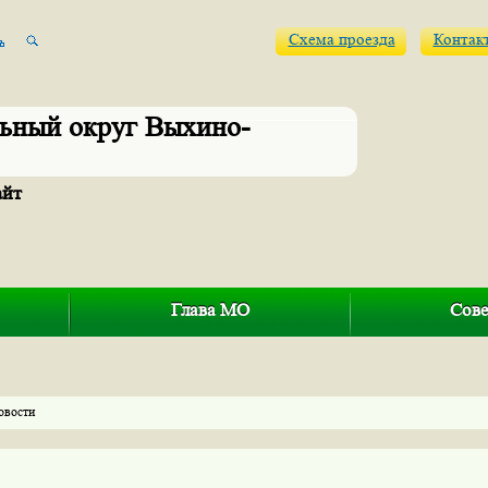
Схема проезда
Контак
ьный округ Выхино-
айт
Глава МО
Сове
овости