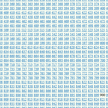
58
359
360
361
362
363
364
365
366
367
368
369
370
371
372
373
374
375
3
83
384
385
386
387
388
389
390
391
392
393
394
395
396
397
398
399
400
4
08
409
410
411
412
413
414
415
416
417
418
419
420
421
422
423
424
425
4
33
434
435
436
437
438
439
440
441
442
443
444
445
446
447
448
449
450
4
58
459
460
461
462
463
464
465
466
467
468
469
470
471
472
473
474
475
4
83
484
485
486
487
488
489
490
491
492
493
494
495
496
497
498
499
500
5
08
509
510
511
512
513
514
515
516
517
518
519
520
521
522
523
524
525
5
33
534
535
536
537
538
539
540
541
542
543
544
545
546
547
548
549
550
5
58
559
560
561
562
563
564
565
566
567
568
569
570
571
572
573
574
575
5
83
584
585
586
587
588
589
590
591
592
593
594
595
596
597
598
599
600
6
08
609
610
611
612
613
614
615
616
617
618
619
620
621
622
623
624
625
6
33
634
635
636
637
638
639
640
641
642
643
644
645
646
647
648
649
650
6
58
659
660
661
662
663
664
665
666
667
668
669
670
671
672
673
674
675
6
83
684
685
686
687
688
689
690
691
692
693
694
695
696
697
698
699
700
7
08
709
710
711
712
713
714
715
716
717
718
719
720
721
722
723
724
725
7
33
734
735
736
737
738
739
740
741
742
743
744
745
746
747
748
749
750
7
58
759
760
761
762
763
764
765
766
767
768
769
770
771
772
773
774
775
7
83
784
785
786
787
788
789
790
791
792
793
794
795
796
797
798
799
800
8
08
809
810
811
812
813
814
815
816
817
818
819
820
821
822
823
824
825
8
33
834
835
836
837
838
839
840
841
842
843
844
845
846
847
848
849
850
8
58
859
860
861
862
863
864
865
866
867
868
869
870
871
872
873
874
875
8
83
884
885
886
887
888
889
890
891
892
893
894
895
896
897
898
899
900
9
08
909
910
911
912
913
914
915
916
917
918
919
920
921
922
923
924
925
9
33
934
935
936
937
938
939
940
941
942
943
944
945
946
947
948
949
950
9