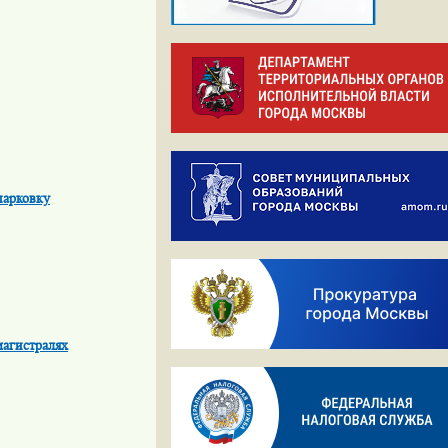
парковку
магистралях