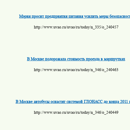
Мэрия просит предприятия питания усилить меры безопаснос
http://www.uvao.ru/uvao/ru/today/n_335/o_240457
В Москве подорожала стоимость проезда в маршрутках
http://www.uvao.ru/uvao/ru/today/n_346/o_240463
В Москве автобусы оснастят системой ГЛОНАСС до конца 2011 
http://www.uvao.ru/uvao/ru/today/n_346/o_240449