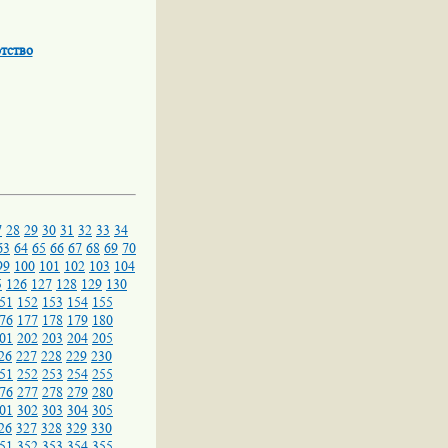
тство
7
28
29
30
31
32
33
34
63
64
65
66
67
68
69
70
99
100
101
102
103
104
5
126
127
128
129
130
51
152
153
154
155
76
177
178
179
180
01
202
203
204
205
26
227
228
229
230
51
252
253
254
255
76
277
278
279
280
01
302
303
304
305
26
327
328
329
330
51
352
353
354
355