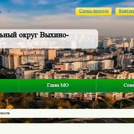
Схема проезда
Контак
ьный округ Выхино-
айт
Глава МО
Сове
овости