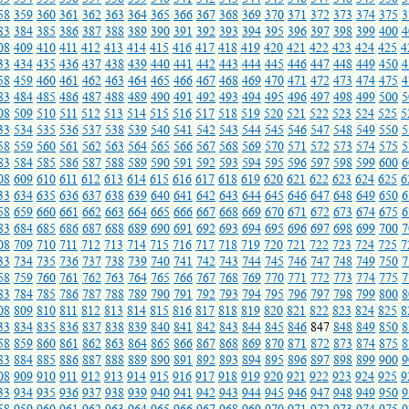
58
359
360
361
362
363
364
365
366
367
368
369
370
371
372
373
374
375
3
83
384
385
386
387
388
389
390
391
392
393
394
395
396
397
398
399
400
4
08
409
410
411
412
413
414
415
416
417
418
419
420
421
422
423
424
425
4
33
434
435
436
437
438
439
440
441
442
443
444
445
446
447
448
449
450
4
58
459
460
461
462
463
464
465
466
467
468
469
470
471
472
473
474
475
4
83
484
485
486
487
488
489
490
491
492
493
494
495
496
497
498
499
500
5
08
509
510
511
512
513
514
515
516
517
518
519
520
521
522
523
524
525
5
33
534
535
536
537
538
539
540
541
542
543
544
545
546
547
548
549
550
5
58
559
560
561
562
563
564
565
566
567
568
569
570
571
572
573
574
575
5
83
584
585
586
587
588
589
590
591
592
593
594
595
596
597
598
599
600
6
08
609
610
611
612
613
614
615
616
617
618
619
620
621
622
623
624
625
6
33
634
635
636
637
638
639
640
641
642
643
644
645
646
647
648
649
650
6
58
659
660
661
662
663
664
665
666
667
668
669
670
671
672
673
674
675
6
83
684
685
686
687
688
689
690
691
692
693
694
695
696
697
698
699
700
7
08
709
710
711
712
713
714
715
716
717
718
719
720
721
722
723
724
725
7
33
734
735
736
737
738
739
740
741
742
743
744
745
746
747
748
749
750
7
58
759
760
761
762
763
764
765
766
767
768
769
770
771
772
773
774
775
7
83
784
785
786
787
788
789
790
791
792
793
794
795
796
797
798
799
800
8
08
809
810
811
812
813
814
815
816
817
818
819
820
821
822
823
824
825
8
33
834
835
836
837
838
839
840
841
842
843
844
845
846
847
848
849
850
8
58
859
860
861
862
863
864
865
866
867
868
869
870
871
872
873
874
875
8
83
884
885
886
887
888
889
890
891
892
893
894
895
896
897
898
899
900
9
08
909
910
911
912
913
914
915
916
917
918
919
920
921
922
923
924
925
9
33
934
935
936
937
938
939
940
941
942
943
944
945
946
947
948
949
950
9