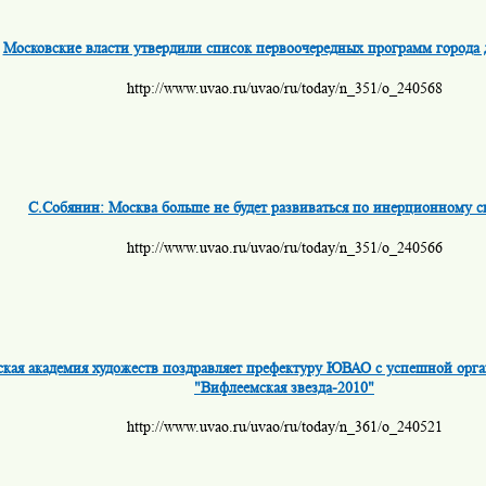
Московские власти утвердили список первоочередных программ города 
http://www.uvao.ru/uvao/ru/today/n_351/o_240568
С.Собянин: Москва больше не будет развиваться по инерционному 
http://www.uvao.ru/uvao/ru/today/n_351/o_240566
ская академия художеств поздравляет префектуру ЮВАО с успешной орг
"Вифлеемская звезда-2010"
http://www.uvao.ru/uvao/ru/today/n_361/o_240521