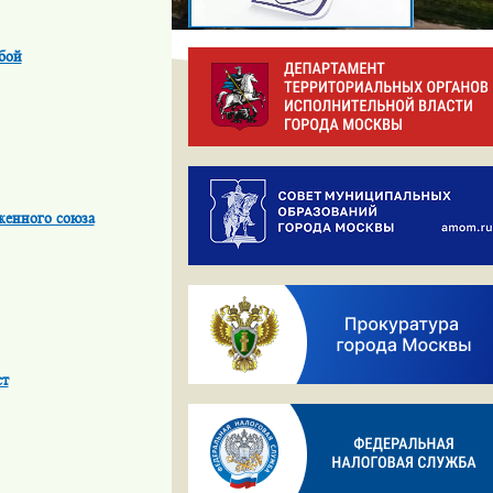
бой
женного союза
ст