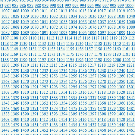
58
959
960
961
962
963
964
965
966
967
968
969
970
971
972
973
974
975
9
83
984
985
986
987
988
989
990
991
992
993
994
995
996
997
998
999
1000
1007
1008
1009
1010
1011
1012
1013
1014
1015
1016
1017
1018
1019
1020
1027
1028
1029
1030
1031
1032
1033
1034
1035
1036
1037
1038
1039
1040
1047
1048
1049
1050
1051
1052
1053
1054
1055
1056
1057
1058
1059
1060
1067
1068
1069
1070
1071
1072
1073
1074
1075
1076
1077
1078
1079
1080
1087
1088
1089
1090
1091
1092
1093
1094
1095
1096
1097
1098
1099
1100
1107
1108
1109
1110
1111
1112
1113
1114
1115
1116
1117
1118
1119
1120
112
1128
1129
1130
1131
1132
1133
1134
1135
1136
1137
1138
1139
1140
1141
1
1148
1149
1150
1151
1152
1153
1154
1155
1156
1157
1158
1159
1160
1161
1
1168
1169
1170
1171
1172
1173
1174
1175
1176
1177
1178
1179
1180
1181
1
1188
1189
1190
1191
1192
1193
1194
1195
1196
1197
1198
1199
1200
1201
1
1208
1209
1210
1211
1212
1213
1214
1215
1216
1217
1218
1219
1220
1221
1228
1229
1230
1231
1232
1233
1234
1235
1236
1237
1238
1239
1240
1241
1248
1249
1250
1251
1252
1253
1254
1255
1256
1257
1258
1259
1260
1261
1268
1269
1270
1271
1272
1273
1274
1275
1276
1277
1278
1279
1280
1281
1288
1289
1290
1291
1292
1293
1294
1295
1296
1297
1298
1299
1300
1301
1308
1309
1310
1311
1312
1313
1314
1315
1316
1317
1318
1319
1320
1321
1328
1329
1330
1331
1332
1333
1334
1335
1336
1337
1338
1339
1340
1341
1348
1349
1350
1351
1352
1353
1354
1355
1356
1357
1358
1359
1360
1361
1368
1369
1370
1371
1372
1373
1374
1375
1376
1377
1378
1379
1380
1381
1388
1389
1390
1391
1392
1393
1394
1395
1396
1397
1398
1399
1400
1401
1408
1409
1410
1411
1412
1413
1414
1415
1416
1417
1418
1419
1420
1421
1428
1429
1430
1431
1432
1433
1434
1435
1436
1437
1438
1439
1440
1441
1448
1449
1450
1451
1452
1453
1454
1455
1456
1457
1458
1459
1460
1461