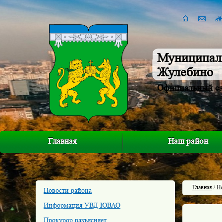
Муниципал
Жулебино
Официальный с
Главная
Наш район
Главная
/ Н
Новости района
Информация УВД ЮВАО
Прокурор разъясняет