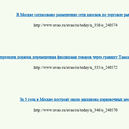
В Москве согласовано размещение сети киосков по торговле ры
http://www.uvao.ru/uvao/ru/today/n_356/o_240574
пределен порядок перемещения физлицами товаров через границу Тамо
http://www.uvao.ru/uvao/ru/today/n_335/o_240572
За 3 года в Москве построят около миллиона парковочных ме
http://www.uvao.ru/uvao/ru/today/n_346/o_240570