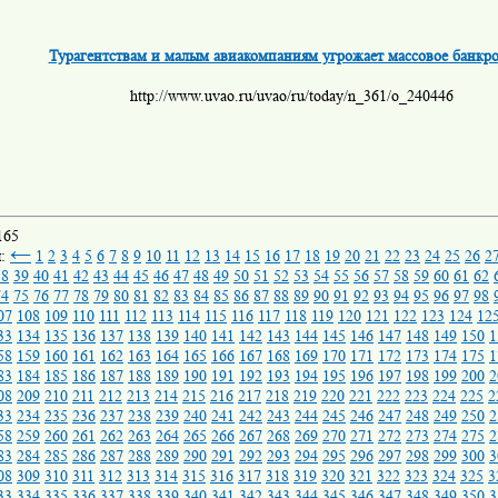
Турагентствам и малым авиакомпаниям угрожает массовое банкро
http://www.uvao.ru/uvao/ru/today/n_361/o_240446
165
←
ы:
1
2
3
4
5
6
7
8
9
10
11
12
13
14
15
16
17
18
19
20
21
22
23
24
25
26
2
38
39
40
41
42
43
44
45
46
47
48
49
50
51
52
53
54
55
56
57
58
59
60
61
62
74
75
76
77
78
79
80
81
82
83
84
85
86
87
88
89
90
91
92
93
94
95
96
97
98
07
108
109
110
111
112
113
114
115
116
117
118
119
120
121
122
123
124
12
33
134
135
136
137
138
139
140
141
142
143
144
145
146
147
148
149
150
1
58
159
160
161
162
163
164
165
166
167
168
169
170
171
172
173
174
175
1
83
184
185
186
187
188
189
190
191
192
193
194
195
196
197
198
199
200
2
08
209
210
211
212
213
214
215
216
217
218
219
220
221
222
223
224
225
2
33
234
235
236
237
238
239
240
241
242
243
244
245
246
247
248
249
250
2
58
259
260
261
262
263
264
265
266
267
268
269
270
271
272
273
274
275
2
83
284
285
286
287
288
289
290
291
292
293
294
295
296
297
298
299
300
3
08
309
310
311
312
313
314
315
316
317
318
319
320
321
322
323
324
325
3
33
334
335
336
337
338
339
340
341
342
343
344
345
346
347
348
349
350
3