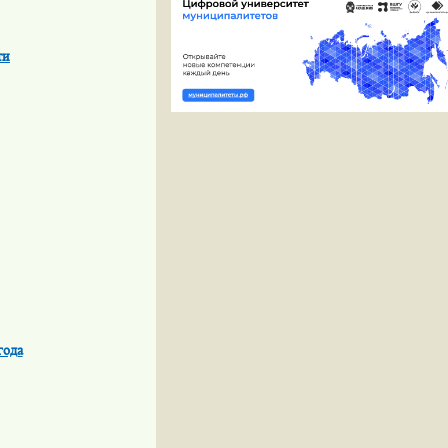
ти
года