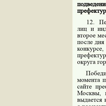
подведен
префектур
12. Пере
лиц и ин
второе ме
после дня
конкурс
префекту
округа го
Победите
момента п
сайте пре
Москвы, 
выдается 