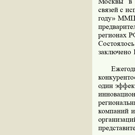
Москвы в 
связей с и
году» ММЦ 
предварит
регионах Р
Состоялось
заключено 
Ежегодная
конкурент
один эффек
инновацион
региональн
компаний и
организаци
представит