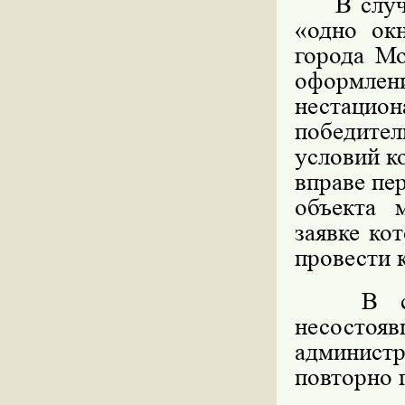
В случае
«одно ок
города Мо
оформл
нестацио
победите
условий к
вправе пе
объекта 
заявке ко
провести 
В случа
несосто
админист
повторно 