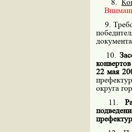
8.
Ко
Внимание
9. Требов
победит
документа
10.
Зас
конвертов
22 мая 20
префекту
округа го
11.
Р
подведен
префектур