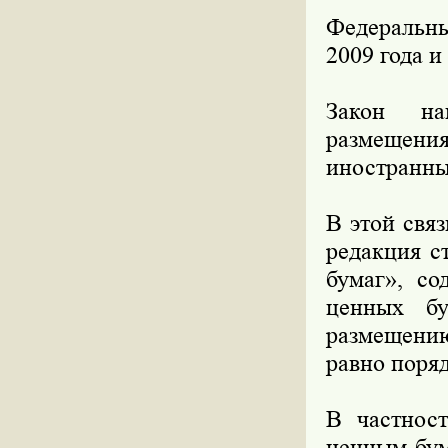
Федеральны
2009 года и
Закон на
размещен
иностранны
В этой свя
редакция с
бумаг», со
ценных б
размещению
равно поряд
В частност
ценным бум