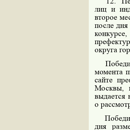
12. Пере
лиц и ин
второе ме
после дня
конкурс
префекту
округа го
Победите
момента п
сайте пре
Москвы, 
выдается 
о рассмот
Победител
дня разм