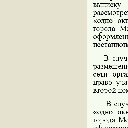
выписку
рассмотре
«одно ок
города М
оформл
нестацион
В случае
размещени
сети орга
право уча
второй но
В случае
«одно ок
города Мо
оформл