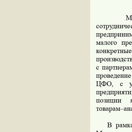
Москва 
сотруднич
предприним
малого пр
конкретн
производст
с партнера
проведение
ЦФО, с уч
предприяти
позиции 
товарам–ан
В рамках 