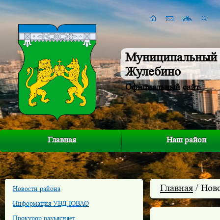
Муниципальный 
Жулебино
Официальный сайт
Главная
Наш район
Главная
/ Нов
Новости района
Информация УВД ЮВАО
Прокурор разъясняет