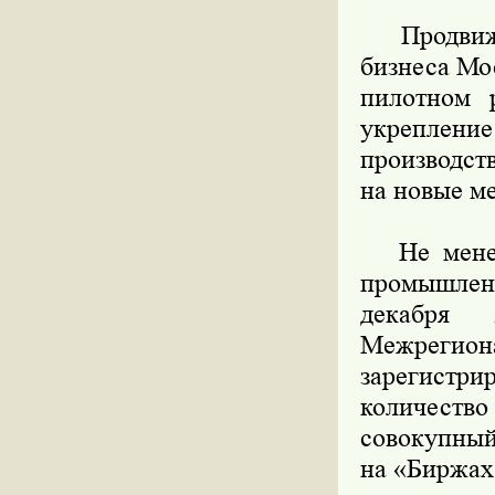
Продвижен
бизнеса Мо
пилотном 
укрепле
производст
на новые м
Не менее 
промышлен
декабря
Межрегион
зарегистр
количеств
совокупный
на «Биржах 