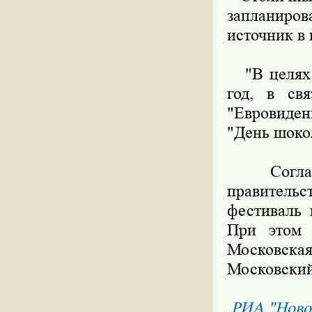
запланиро
источник в
"В целях 
год, в св
"Евровиден
"День шокол
Согласно
правитель
фестиваль 
При этом 
Московская
Московский
РИА "Ново