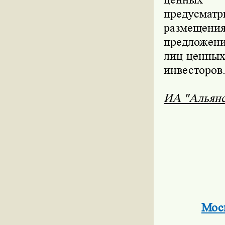
предусма
размещен
предложен
лиц ценных
инвесторов
ИА "Альян
Моск