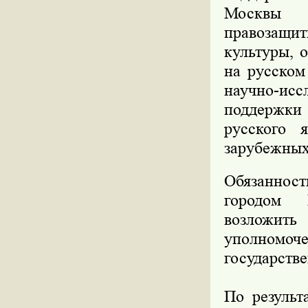
Москвы 
правозащит
культуры, 
на русском
научно-исс
поддержки
русского 
зарубежных
Обязанност
городом М
возложит
уполномоч
государств
По результ