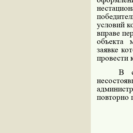
нестацио
победите
условий к
вправе пе
объекта 
заявке ко
провести 
В случа
несосто
админист
повторно 