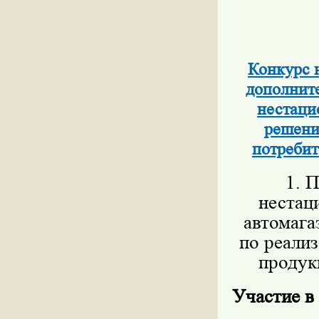
Конкурс 
дополните
нестаци
решени
потребит
1. П
нестац
автомага
по реали
продукц
Участие в