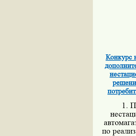
Конкурс 
дополните
нестаци
решени
потребит
1. П
нестац
автомага
по реали