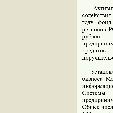
Активную 
содействия
году фонд
регионов Р
рублей,
предприни
кредитов
поручительс
Установле
бизнеса Мо
информацио
Системы
предприни
Общее числ