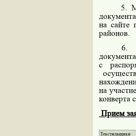
5. 
документ
на сайте
районов.
6. Мес
докумен
с распо
осуществ
нахождени
на участи
конверта с
Прием заяв
Текстильщики