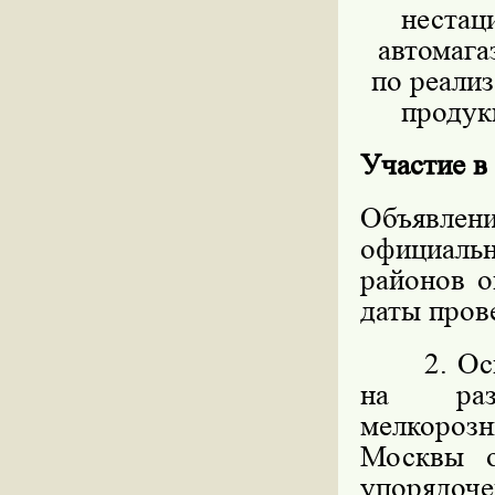
нестац
автомага
по реали
продукц
Участие в
Объявлен
официал
районов о
даты пров
2. Основ
на разм
мелкорозн
Москвы 
упорядоч