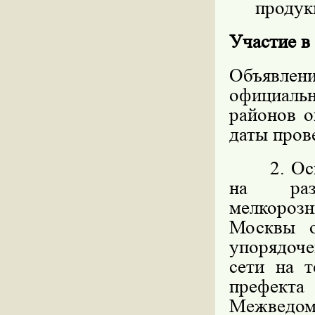
продукц
Участие в
Объявлен
официал
районов о
даты пров
2. Основ
на разм
мелкорозн
Москвы 
упорядоч
сети на 
префекта
Межведо