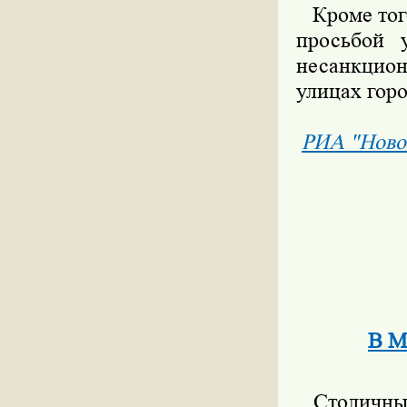
Кроме того
просьбой 
несанкцио
улицах горо
РИА "Ново
В М
Столичные 