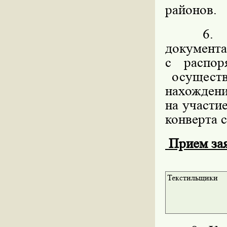
районов.
6. Мес
докумен
с распо
осуществ
нахождени
на участи
конверта с
Прием заяв
Текстильщики