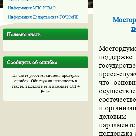
Информация МЧС ЮВАО
Информация Департамента ГОЧСиПБ
Мосгор
п
Полезно знать
Мосгордум
поддержк
Сообщить об ошибке
государст
пресс-служ
На сайте работает система проверки
ошибок. Обнаружив неточность в
что основ
тексте, выделите ее и нажмите Ctrl +
осущест
Enter.
соотечеств
и организа
деловым 
парламентс
поддержка 