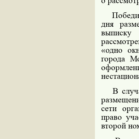
о рассмот
Победител
дня разм
выписку
рассмотре
«одно ок
города М
оформл
нестацион
В случае
размещени
сети орга
право уча
второй но