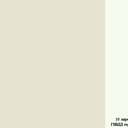
10 апреля
ГИБДД гор