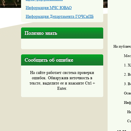
Информация МЧС ЮВАО
Информация Департамента ГОЧСиПБ
Полезно знать
На публич
Мес
Сообщить об ошибке
1. Х
На сайте работает система проверки
2. В
ошибок. Обнаружив неточность в
тексте, выделите ее и нажмите Ctrl +
3. В
Enter.
Осн
Инф
На
С