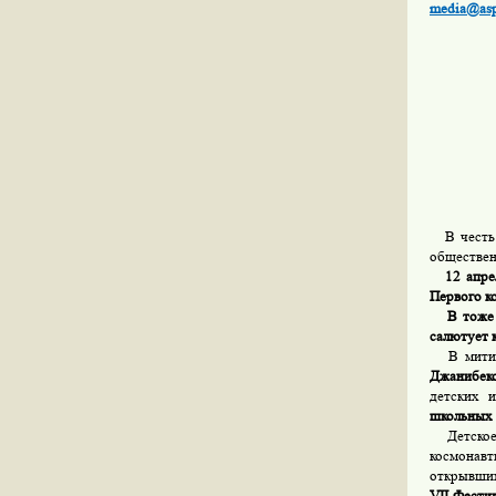
media@asp
В честь Д
обществен
12 апрел
Первого к
В тоже 
салютует 
В митинг
Джанибек
детских 
школьных 
Детское 
космонавт
открывшим
VII
Фести