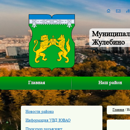
Муниципал
Жулебино
Официальный с
Главная
Наш район
Главная
/ Н
Новости района
Информация УВД ЮВАО
Прокурор разъясняет