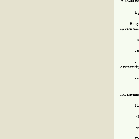
в
18-00
по
Вр
В пе
предложен
- 
- 
-
слушаний;
- 
-
письменны
Н
-О
-у
П