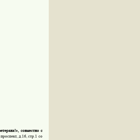
терана!», совместно с
проспект, д.16, стр.1 со