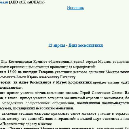
as.ru
(АНО «СК «АСПАС»)
Источник
12 апреля - День космонавтики
ня Космонавтики Комитет общественных связей города Москвы совместно
ными организациями столицы проводит ряд мероприятий:
я в 15.00 на площади Гагарина
участники детского движения Москвы
возл
осмонавта Земли Юрию Алексеевичу Гагарину.
время
на Аллее Космонавтов у Музея Космонавтики
пройдет митинг
«Дет
космонавтам».
е примет участие лётчик-космонавт, дважды Герой Советского Союза,
Вл
ов
, а также примут участие ветераны космической отрасли и космонавты, бо
и молодежных общественных объединений,
воспитанники военно-патриот
музеев, посвященных истории космонавтики.
движение столицы ежегодно принимает самое активное участие в торжес
ики, потому что девиз «Помним и гордимся!» в полной мере относится к на
 Человечеству дорогу в космос.
валь «Детское движение Москвы салютует космонавтам»,
организованный К