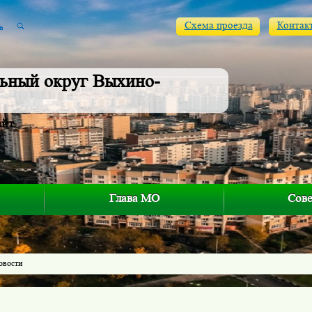
Схема проезда
Контак
ьный округ Выхино-
айт
Глава МО
Сове
овости