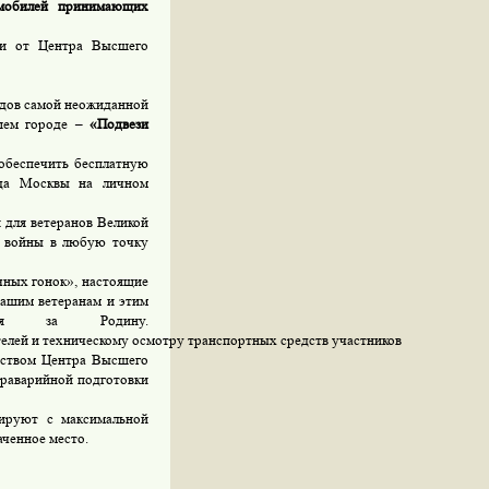
омобилей принимающих
ки от Центра Высшего
одов самой неожиданной
шем городе –
«Подвези
беспечить бесплатную
ода Москвы на личном
 для ветеранов Великой
в войны в любую точку
чных гонок», настоящие
нашим ветеранам и этим
ся за Родину.
елей и техническому осмотру транспортных средств участников
дством Центра Высшего
траварийной подготовки
ируют с максимальной
аченное место.