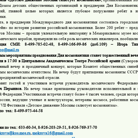
 Домом детских общественных организаций
в преддверии Дня Космонавтик
тий, главной целью которых является глубокое погружение ребят в и
ики.
 в преддверии Международного дня космонавтики состоялась городская 
йн» по истории развития российской космонавтики. Более 200 ребят – пред
гов Москвы – прошли увлекательную викторину в Мемориальном музее кос
смического корабля, примерили на себя роль космических инженеров, пообщали
ация СМИ: 8-499-785-02-48, 8-499-166-99-86 (доб.109) – Игорь Т
doo@mail.ru
ым мероприятиям празднования Дня космонавтики станет торжественный вече
 в 17.00 в Центральном Академическом Театре Российской армии
(Суворовс
нный вечер и праздничный концерт, которые Комитет общественных связей
ым космическим агентством. На вечер будут приглашены космонавты СССР 
предприятий космической отрасли.
т гостей и участников встречи руководитель космического Федерально
ич Перминов
.
На вечер также приглашены руководители исполнительной и з
й Федерации.Участниками встречи станут более 4 тысяч человек, среди котор
ссии, ведущие ученые и конструкторы, ветераны космоса, работники косм
 VII Фестиваля «Детское движение Москвы салютует космонавтам».
 по тел.: 8-499-975-44-58
 по тел.: 633-60-34, 8-926-203-29-51, 8-926-769-37-70
krova
@kos.mos.ru
,
mokrova16@gmail.com