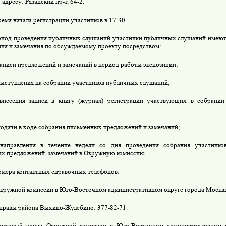
 адресу: Рязанский пр-т, 64-2.
емя начала регистрации участников в 17-30.
риод проведения публичных слушаний участники публичных слушаний имеют 
ия и замечания по обсуждаемому проекту посредством:
записи предложений и замечаний в период работы экспозиции;
выступления на собрании участников публичных слушаний;
 внесения записи в книгу (журнал) регистрации участвующих в собрании
подачи в ходе собрания письменных предложений и замечаний;
 направления в течение недели со дня проведения собрания участник
х предложений, замечаний в Окружную комиссию.
омера контактных справочных телефонов:
кружной комиссии в Юго-Восточном административном округе города Москвы
правы района Выхино-Жулебино: 377-82-71.
очтовый адрес Окружной комиссии в Юго-Восточном административном 