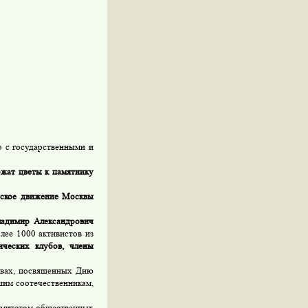
 с государственными и
ожат цветы к памятнику
ское движение Москвы
адимир Александрович
лее 1000 активистов из
ических клубов, члены
твах, посвященных Дню
шим соотечественникам,
омитетом общественных