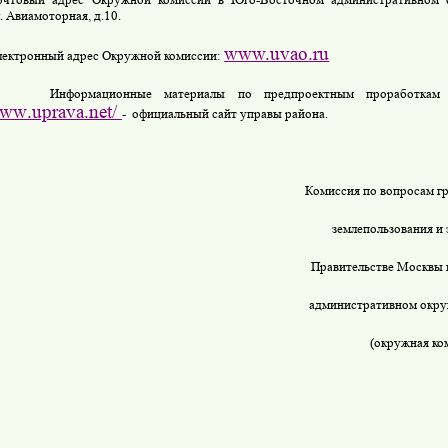
. Авиамоторная, д.10.
www.
uvao
.
ru
лектронный адрес Окружной комиссии:
Информационные материалы по предпроектным проработкам
ww
.
uprava
.
net
/
-
официальный сайт управы района.
Комиссия по вопросам гр
землепользования и 
Правительстве Москвы
административном окру
(окружная ко