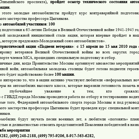
Олимпийского проспекта)
, пройдет осмотр технического состояния авт
акции.
ого молодые автомобилисты пройдут курс контраварийной подготов
кого мастерства профессора Цыганкова.
во
автомобилей участников: 100
подготовки к 65-летию Победы в Великой Отечественной войне 1941-1945 г
ой молодежной инициативой стала акция, которая впервые пройдет в на
»,
которую предложил«Молодежный союз автомобилистов».
атриотической акции «Подвези ветерана»
:
с
15 апреля по 15 мая 2010 года
о
тировку ветеранов Великой Отечественной войны во всех округах гор
порте членов МСА, прошедших специальную подготовку и отбор.
чные дни, когда Правительство Москвы организует множество мероприятий
нной войн, автомобильная молодежь столицы будет готова подвезти герое
сего будет задействовано более
100 машин.
интересно то, что в акции активно участвуют любители «неформальных но
еры на автомобилях высокого класса, которые выразили готовность помочь 
ить глубочайшее уважение к тем, кто сражал
 с ГИБДД города Москвы проводится работа по отбору и тестированию водит
оме того, Федерацией автомобильного спорта города Москвы и под руково
кого мастерства профессора Цыганкова будет проведен курс специальной кон
тников.
билях будут звучать песни военных лет, а любители «погонять» план
стью и деликатностью отвозить представителей Поколения победителей в назн
жба мероприятия
3282, (499) 248-2188, (499) 795-9206, 8-917-563-6282,