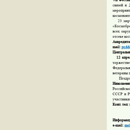
связей и
мероприя
космонавт
23 марта,
«Космобре
всех окру
отсеке ко
Аккредит
mail:
pr.d
Центральн
12 апреля
торжестве
Федеральн
ветераны 
Поздрави
Николаев
Российско
СССР и Ро
участники
Конт. тел:
Информация
e
-
mail
:
mo