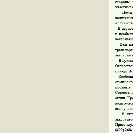
стороны 
участие в 
После эт
водительс
Количест
В период 
и необычн
ветерана!
Цель
п
транспор
автотранс
В праздни
Отечестве
города. В
Особенно 
стритрейс
прояв
Совместно
акции. Кр
водительс
всех учас
В автомо
аккуратно
Пресс-слу
(499) 248-