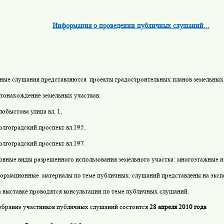
Информация о проведении публичных слушаний...
ные слушания представляются
проекты градостроительных планов земельных
тонахождение земельных участков: 
лобыстова улица вл. 1,
олгоградский проспект вл.195,
олгоградский проспект вл.197.
овные виды разрешенного использования земельного участка: многоэтажные и
ормационные
материалы по теме публичных
слушаний представлены на экспо
 выставке проводятся консультации по теме публичных слушаний.
обрание участников публичных слушаний состоится
28 апреля 2010 года