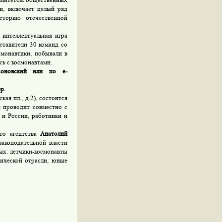
и, включает целый ряд
сторию отечественной
интеллектуальная игра
ставители 30 команд со
монавтики, побывали в
сь с космонавтами.
ихоновский или по e-
р.
кая пл., д.2), состоится
 проводит совместно с
и России, работники и
го агентства
Анатолий
аконодательной власти
ых: летчики-космонавты
ической отрасли, юные