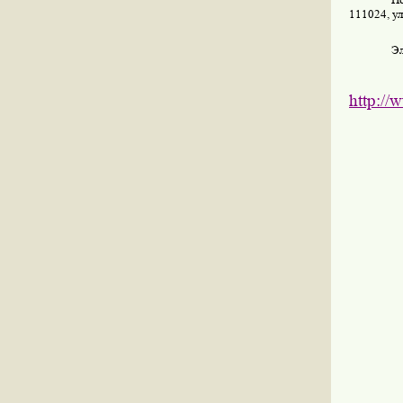
111024, ул
Э
http
://
w