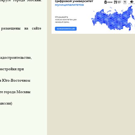
 размещены на сайте
адостроительства,
застройки при
 в Юго-Восточном
ге города Москвы
миссия)