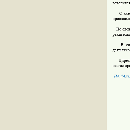
говоритс
С осени 
производ
По слова
реализовы
В сообщ
деятельно
Дирекция
пассажиро
ИА "Аль