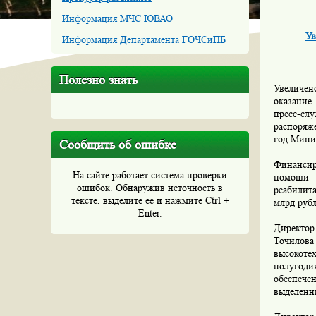
Информация МЧС ЮВАО
Ув
Информация Департамента ГОЧСиПБ
Полезно знать
Увеличен
оказание
пресс-сл
распоряж
год Мини
Сообщить об ошибке
Финансир
На сайте работает система проверки
помощи у
ошибок. Обнаружив неточность в
реабилит
тексте, выделите ее и нажмите Ctrl +
млрд рубл
Enter.
Директор
Точилов
высокоте
полугоди
обеспеч
выделенны