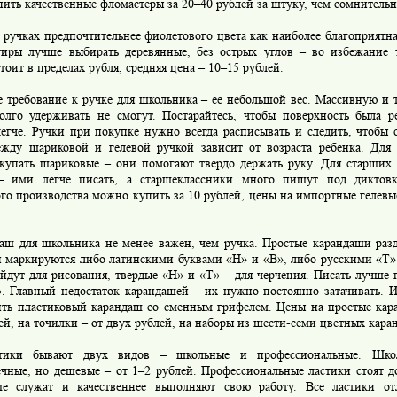
ить качественные фломастеры за 20–40 рублей за штуку, чем сомнительны
ручках предпочтительнее фиолетового цвета как наиболее благоприятна
тиры лучше выбирать деревянные, без острых углов – во избежание 
тоит в пределах рубля, средняя цена – 10–15 рублей.
требование к ручке для школьника – ее небольшой вес. Массивную и т
олго удерживать не смогут. Постарайтесь, чтобы поверхность была р
легче. Ручки при покупке нужно всегда расписывать и следить, чтобы
жду шариковой и гелевой ручкой зависит от возраста ребенка. Дл
купать шариковые – они помогают твердо держать руку. Для старших
– ими легче писать, а старшеклассники много пишут под диктов
го производства можно купить за 10 рублей, цены на импортные гелевы
 для школьника не менее важен, чем ручка. Простые карандаши разд
и маркируются либо латинскими буквами «Н» и «В», либо русскими «Т»
йдут для рисования, твердые «Н» и «Т» – для черчения. Писать лучше
. Главный недостаток карандашей – их нужно постоянно затачивать. И
ить пластиковый карандаш со сменным грифелем. Цены на простые кар
ей, на точилки – от двух рублей, на наборы из шести-семи цветных кара
 бывают двух видов – школьные и профессиональные. Школь
ечные, но дешевые – от 1–2 рублей. Профессиональные ластики стоят д
е служат и качественнее выполняют свою работу. Все ластики от