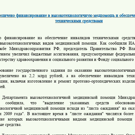
еличено финансирование в высокотехнологичную медпомощь и обеспеч
техническими средствами
о финансирование на обеспечение инвалидов техническими средст
 высокотехнологичных видов медицинской помощи. Как сообщили 
ужбе Минздравсоцразвития РФ, председатель Правительства РФ В
ением увеличил бюджетные ассигнования, предусмотренные федераль
стерству здравоохранения и социального развития и Фонду социального 
ование государственного задания по оказанию высокотехнологичны
величено на 2,2 млрд рублей, а на обеспечение инвалидов техн
ации, включая изготовление и ремонт протезно-ортопедических издели
ей.
 Департамента высокотехнологичной медицинской помощи Минздрав
а сообщила, что "выделение указанных средств обоснова
хнологичной медицинской помощи исходя из "листа ожидания" на ок
и 2009 года". В настоящее время в "листе ожидания" числятся более 
ение которых высокотехнологичными видами медицинской помощи 
е средства.