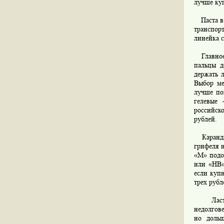
лучше куп
Паста в 
транспор
линейка с
Главное 
пальцы д
держать 
Выбор ме
лучше по
гелевые 
российско
рублей.
Карандаш
грифеля 
«М» подо
или «НВ»
если куп
трех рубл
Ластики
недолгов
но дольш