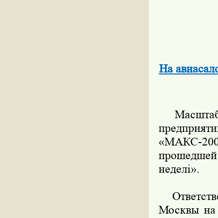
На авиасал
Масштабно
предприя
«МАКС-2009
прошедшей 
неделi».
Ответствен
Москвы на