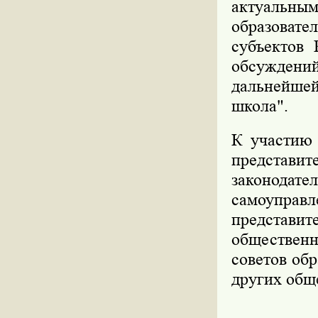
актуаль
образовате
субъектов 
обсуждений
дальнейшей
школа".
К участию 
представ
законода
самоуправл
представит
обществен
советов об
других общ