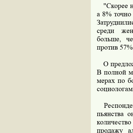
"Скорее не
а 8% точно
Затруднили
среди жен
больше, ч
против 57%
О предложе
В полной м
мерах по б
социологам
Респондент
пьянства о
количество
продажу а