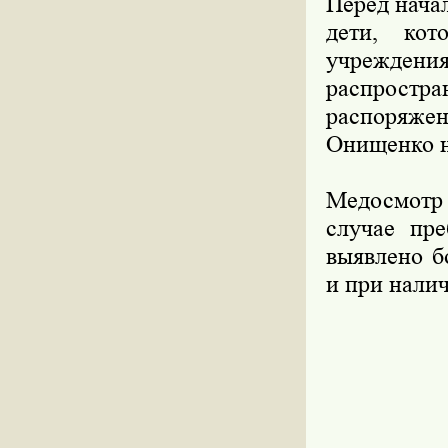
Перед нача
дети, кот
учреждени
распростр
распоряжен
Онищенко н
Медосмотр 
случае пре
выявлено б
и при нали