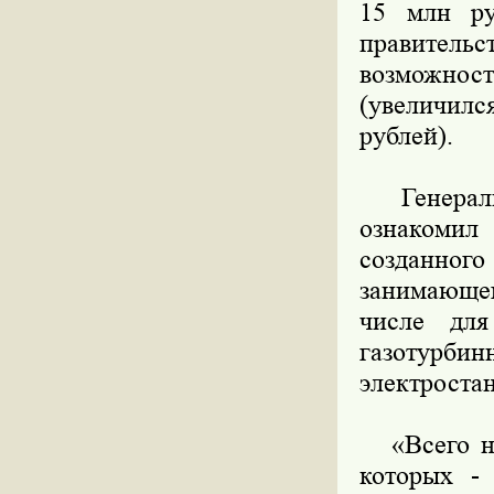
15 млн ру
правительс
возможнос
(увеличилс
рублей).
Генераль
ознакомил
созданног
занимающег
числе для
газотурби
электроста
«Всего на 
которых -