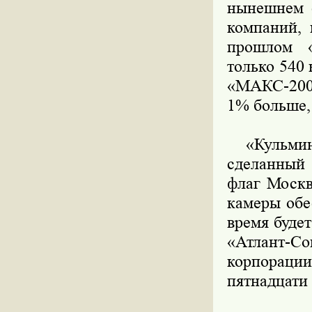
нынешнем с
компаний, 
прошлом «
только 540
«МАКС-2009
1% больше,
«Кульминац
сделанный
флаг Москв
камеры обе
время буде
«Атлант-
корпораци
пятнадцати