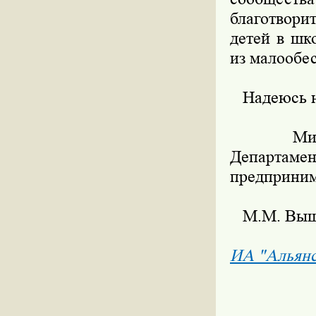
благотвори
детей в шк
из малообе
Надеюсь на
Министр
Департаме
предприним
М.М. Выше
ИА "Альян