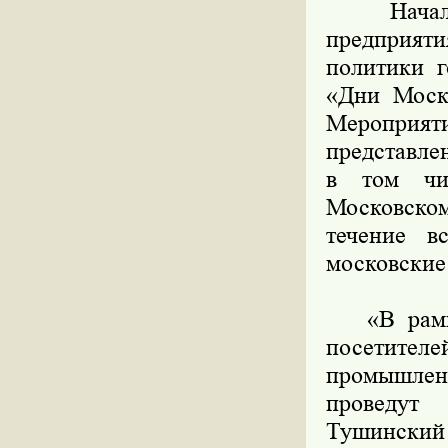
Начальни
предприят
политики 
«Дни Моск
Мероприят
представле
в том чис
Московско
течение в
московские
«В рамка
посетите
промышле
проведут
Тушинский