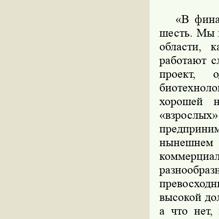
«В финале
шесть. Мы п
области, к
работают с
проект, 
биотехноло
хорошей н
«взрослы
предприни
нынешнем
коммерциа
разнообра
превосходн
высокой до
а что нет,