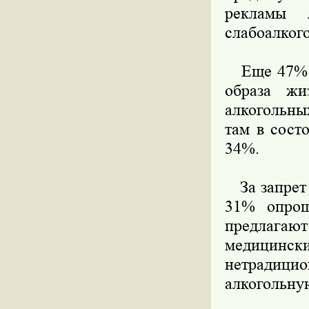
рекламы 
слабоалког
Еще 47% о
образа жи
алкогольны
там в сост
34%.
За запрет 
31% опрош
предлагают
медицинск
нетрадици
алкогольну