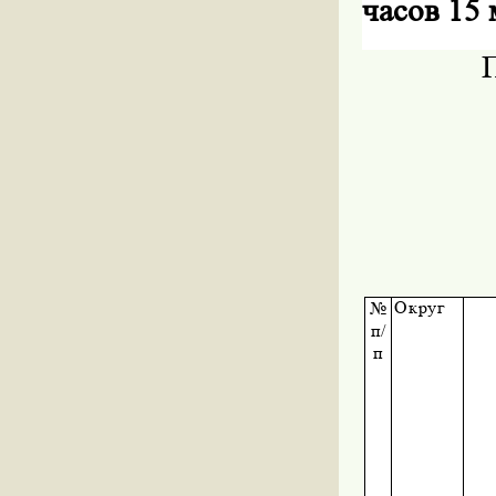
часов 15
Округ
№
п/
п