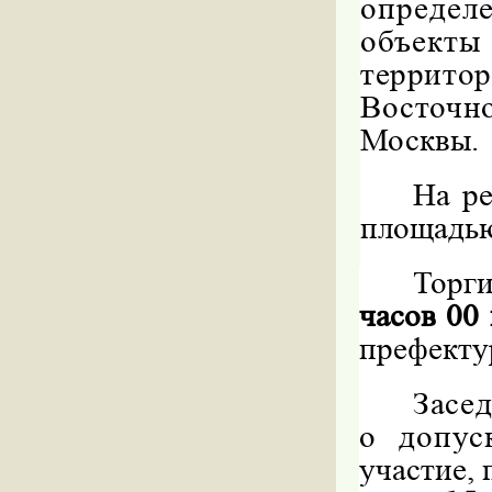
опреде
объект
террит
Восточ
Москвы.
На р
площадью 
Торги
часов 00
префектур
Засе
о допус
участие,