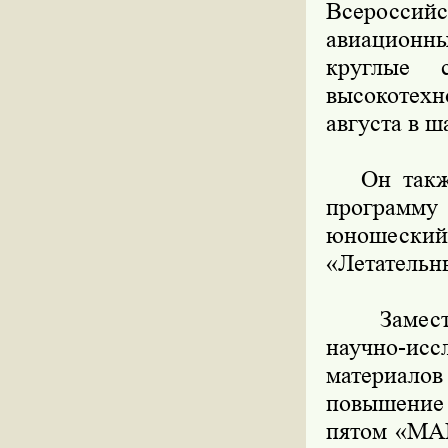
Всеросси
авиационн
круглые 
высокотехн
августа в ш
Он также 
программу
юношеский
«Летательн
Заместите
научно-и
материал
повышение 
пятом «МАК