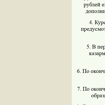
рублей е
дополни
4. Ку
предусмот
5. В пе
казар
6. По окон
7. По окон
образ