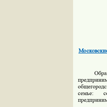
Московские
Обращени
предприни
общегородс
семье: 
предприним