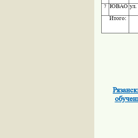
ЮВАО
ул.
7
И
того:
Рязанск
обучен