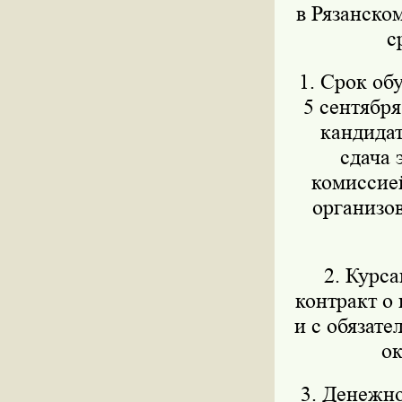
в Рязанско
с
1. Срок об
5 сентябр
кандидат
сдача 
комиссией
организов
2. Курс
контракт о
и с обязат
ок
3. Денежно