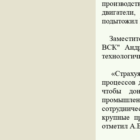
производст
двигатели
подытожил 
Заместител
ВСК" Андр
технологич
«Страхуя п
процессов 
чтобы дон
промышл
сотрудниче
крупные пр
отметил А.