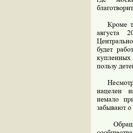
благотвори
Кроме тог
августа 
Центрально
будет рабо
купленных
пользу дет
Несмотря 
нацелен н
немало пр
забывают о
Обращаюс
сообщес