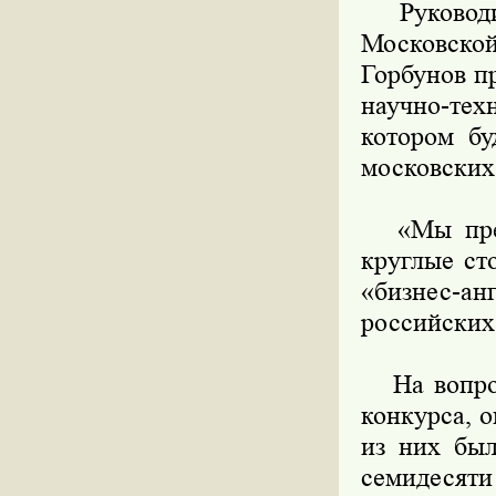
Руководит
Московск
Горбунов п
научно-те
котором бу
московских
«Мы преду
круглые ст
«бизнес-ан
российских 
На вопрос
конкурса, о
из них был
семидесяти