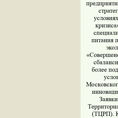
предприяти
страте
условиях
кризиса
специал
питания 
эко
«Совершенс
сбаланси
более по
усло
Московског
инноваци
Заявки
Территори
(ТЦРП). 