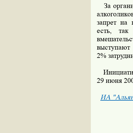
За организ
алкоголико
запрет на 
есть, так
вмешательс
выступают
2% затрудни
Инициатив
29 июня 200
ИА "Алья