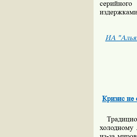
серийног
издержками
ИА "Алья
Кризис не
Традицион
холодному 
из-за миро