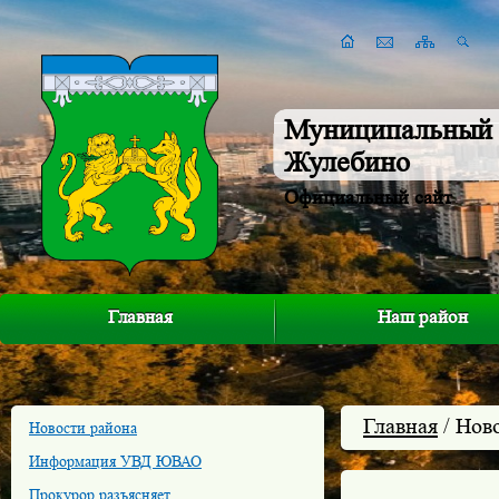
Муниципальный 
Жулебино
Официальный сайт
Главная
Наш район
Главная
/ Нов
Новости района
Информация УВД ЮВАО
Прокурор разъясняет