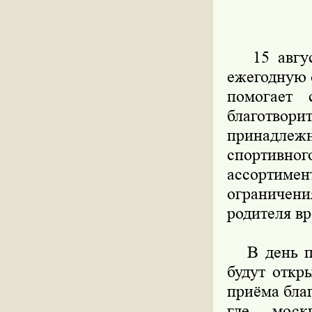
15 август
ежегодную 
помогает 
благотвор
принадлеж
спортивн
ассортиме
ограничени
родителя вр
В день про
будут откр
приёма бла
где моск