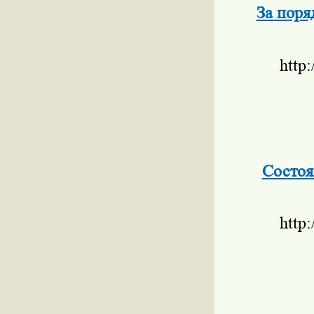
За поря
http
Состоя
http