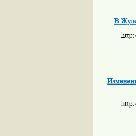
В Жуле
http
Изменени
http