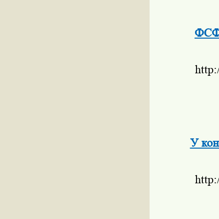
ФСФР
http
У кон
http