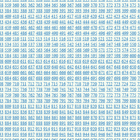
58
359
360
361
362
363
364
365
366
367
368
369
370
371
372
373
374
375
3
83
384
385
386
387
388
389
390
391
392
393
394
395
396
397
398
399
400
4
08
409
410
411
412
413
414
415
416
417
418
419
420
421
422
423
424
425
4
33
434
435
436
437
438
439
440
441
442
443
444
445
446
447
448
449
450
4
58
459
460
461
462
463
464
465
466
467
468
469
470
471
472
473
474
475
4
83
484
485
486
487
488
489
490
491
492
493
494
495
496
497
498
499
500
5
08
509
510
511
512
513
514
515
516
517
518
519
520
521
522
523
524
525
5
33
534
535
536
537
538
539
540
541
542
543
544
545
546
547
548
549
550
5
58
559
560
561
562
563
564
565
566
567
568
569
570
571
572
573
574
575
5
83
584
585
586
587
588
589
590
591
592
593
594
595
596
597
598
599
600
6
08
609
610
611
612
613
614
615
616
617
618
619
620
621
622
623
624
625
6
33
634
635
636
637
638
639
640
641
642
643
644
645
646
647
648
649
650
6
58
659
660
661
662
663
664
665
666
667
668
669
670
671
672
673
674
675
6
83
684
685
686
687
688
689
690
691
692
693
694
695
696
697
698
699
700
7
08
709
710
711
712
713
714
715
716
717
718
719
720
721
722
723
724
725
7
33
734
735
736
737
738
739
740
741
742
743
744
745
746
747
748
749
750
7
58
759
760
761
762
763
764
765
766
767
768
769
770
771
772
773
774
775
7
83
784
785
786
787
788
789
790
791
792
793
794
795
796
797
798
799
800
8
08
809
810
811
812
813
814
815
816
817
818
819
820
821
822
823
824
825
8
33
834
835
836
837
838
839
840
841
842
843
844
845
846
847
848
849
850
8
58
859
860
861
862
863
864
865
866
867
868
869
870
871
872
873
874
875
8
83
884
885
886
887
888
889
890
891
892
893
894
895
896
897
898
899
900
9
08
909
910
911
912
913
914
915
916
917
918
919
920
921
922
923
924
925
9
33
934
935
936
937
938
939
940
941
942
943
944
945
946
947
948
949
950
9