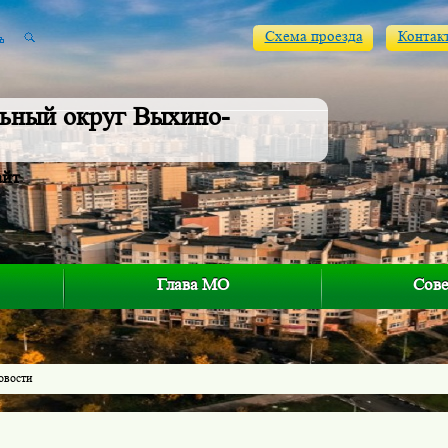
Схема проезда
Контак
ьный округ Выхино-
айт
Глава МО
Сове
овости