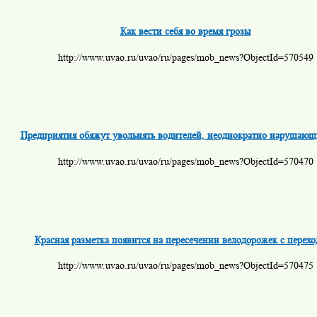
Как вести себя во время грозы
http://www.uvao.ru/uvao/ru/pages/mob_news?ObjectId=570549
Предприятия обяжут увольнять водителей, неоднократно нарушаю
http://www.uvao.ru/uvao/ru/pages/mob_news?ObjectId=570470
Красная разметка появится на пересечении велодорожек с перех
http://www.uvao.ru/uvao/ru/pages/mob_news?ObjectId=570475