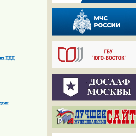
щих ПДД
одами