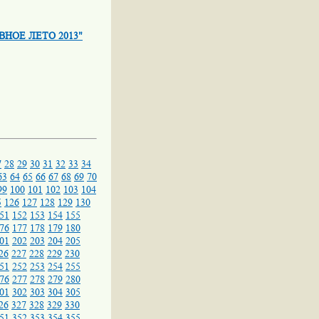
НОЕ ЛЕТО 2013"
7
28
29
30
31
32
33
34
63
64
65
66
67
68
69
70
99
100
101
102
103
104
5
126
127
128
129
130
51
152
153
154
155
76
177
178
179
180
01
202
203
204
205
26
227
228
229
230
51
252
253
254
255
76
277
278
279
280
01
302
303
304
305
26
327
328
329
330
51
352
353
354
355