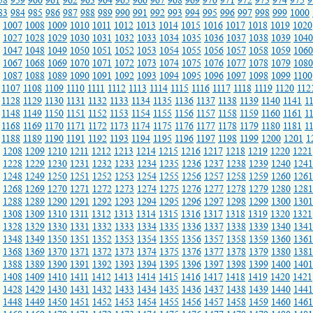
58
959
960
961
962
963
964
965
966
967
968
969
970
971
972
973
974
975
9
83
984
985
986
987
988
989
990
991
992
993
994
995
996
997
998
999
1000
1007
1008
1009
1010
1011
1012
1013
1014
1015
1016
1017
1018
1019
1020
1027
1028
1029
1030
1031
1032
1033
1034
1035
1036
1037
1038
1039
1040
1047
1048
1049
1050
1051
1052
1053
1054
1055
1056
1057
1058
1059
1060
1067
1068
1069
1070
1071
1072
1073
1074
1075
1076
1077
1078
1079
1080
1087
1088
1089
1090
1091
1092
1093
1094
1095
1096
1097
1098
1099
1100
1107
1108
1109
1110
1111
1112
1113
1114
1115
1116
1117
1118
1119
1120
112
1128
1129
1130
1131
1132
1133
1134
1135
1136
1137
1138
1139
1140
1141
1
1148
1149
1150
1151
1152
1153
1154
1155
1156
1157
1158
1159
1160
1161
1
1168
1169
1170
1171
1172
1173
1174
1175
1176
1177
1178
1179
1180
1181
1
1188
1189
1190
1191
1192
1193
1194
1195
1196
1197
1198
1199
1200
1201
1
1208
1209
1210
1211
1212
1213
1214
1215
1216
1217
1218
1219
1220
1221
1228
1229
1230
1231
1232
1233
1234
1235
1236
1237
1238
1239
1240
1241
1248
1249
1250
1251
1252
1253
1254
1255
1256
1257
1258
1259
1260
1261
1268
1269
1270
1271
1272
1273
1274
1275
1276
1277
1278
1279
1280
1281
1288
1289
1290
1291
1292
1293
1294
1295
1296
1297
1298
1299
1300
1301
1308
1309
1310
1311
1312
1313
1314
1315
1316
1317
1318
1319
1320
1321
1328
1329
1330
1331
1332
1333
1334
1335
1336
1337
1338
1339
1340
1341
1348
1349
1350
1351
1352
1353
1354
1355
1356
1357
1358
1359
1360
1361
1368
1369
1370
1371
1372
1373
1374
1375
1376
1377
1378
1379
1380
1381
1388
1389
1390
1391
1392
1393
1394
1395
1396
1397
1398
1399
1400
1401
1408
1409
1410
1411
1412
1413
1414
1415
1416
1417
1418
1419
1420
1421
1428
1429
1430
1431
1432
1433
1434
1435
1436
1437
1438
1439
1440
1441
1448
1449
1450
1451
1452
1453
1454
1455
1456
1457
1458
1459
1460
1461