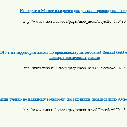
На неделе в Москве ожидается дождливая и прохладная погод
http://www.uvao.ru/uvao/ru/pages/mob_news?ObjectId=570480
2013 г. на территории завода по производству автомобилей Renault ОА
пожарно-тактические учения
http://www.uvao.ru/uvao/ru/pages/mob_news?ObjectId=570283
ытый турнир по пляжному волейболу, посвященный празднованию 90-ле
http://www.uvao.ru/uvao/ru/pages/mob_news?ObjectId=570445