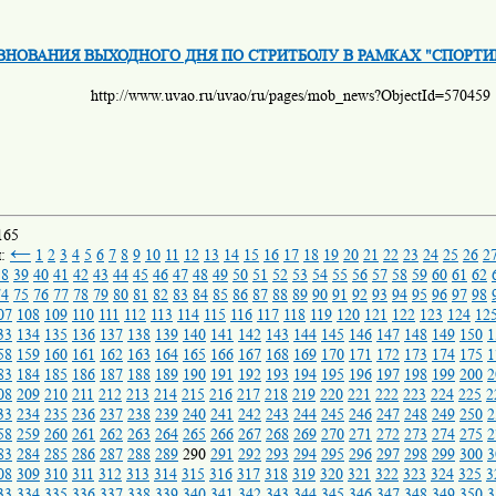
ВНОВАНИЯ ВЫХОДНОГО ДНЯ ПО СТРИТБОЛУ В РАМКАХ "СПОРТИВ
http://www.uvao.ru/uvao/ru/pages/mob_news?ObjectId=570459
165
←
ы:
1
2
3
4
5
6
7
8
9
10
11
12
13
14
15
16
17
18
19
20
21
22
23
24
25
26
2
38
39
40
41
42
43
44
45
46
47
48
49
50
51
52
53
54
55
56
57
58
59
60
61
62
74
75
76
77
78
79
80
81
82
83
84
85
86
87
88
89
90
91
92
93
94
95
96
97
98
07
108
109
110
111
112
113
114
115
116
117
118
119
120
121
122
123
124
12
33
134
135
136
137
138
139
140
141
142
143
144
145
146
147
148
149
150
1
58
159
160
161
162
163
164
165
166
167
168
169
170
171
172
173
174
175
1
83
184
185
186
187
188
189
190
191
192
193
194
195
196
197
198
199
200
2
08
209
210
211
212
213
214
215
216
217
218
219
220
221
222
223
224
225
2
33
234
235
236
237
238
239
240
241
242
243
244
245
246
247
248
249
250
2
58
259
260
261
262
263
264
265
266
267
268
269
270
271
272
273
274
275
2
83
284
285
286
287
288
289
290
291
292
293
294
295
296
297
298
299
300
3
08
309
310
311
312
313
314
315
316
317
318
319
320
321
322
323
324
325
3
33
334
335
336
337
338
339
340
341
342
343
344
345
346
347
348
349
350
3