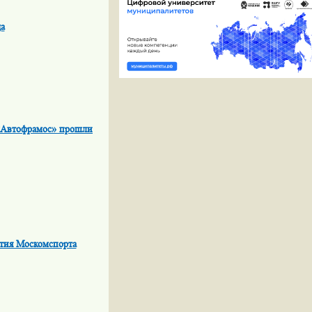
а
О «Автофрамос» прошли
тия Москомспорта