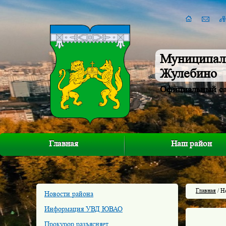
Муниципал
Жулебино
Официальный с
Главная
Наш район
Главная
/ Н
Новости района
Информация УВД ЮВАО
Прокурор разъясняет