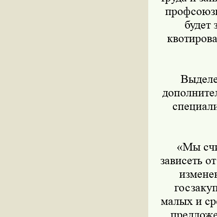
профсоюзн
будет 
квотирова
Выделен
дополните
специали
«Мы счит
зависеть о
измене
госзаку
малых и с
предложе