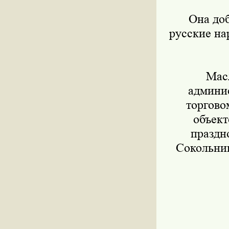
Она доба
русские на
Масле
админис
торгово
объект
праздн
Сокольник