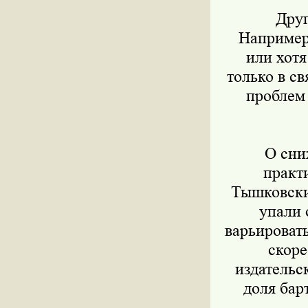
Друго
Например,
или хотя
только в с
проблем 
О сниж
практ
Тышковский
упали 
варьировать
скоре
издательс
доля барт