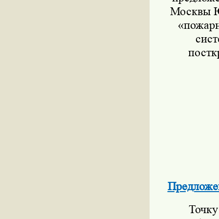
Москвы Ю
«пожарн
сист
постк
Предложе
Точку 