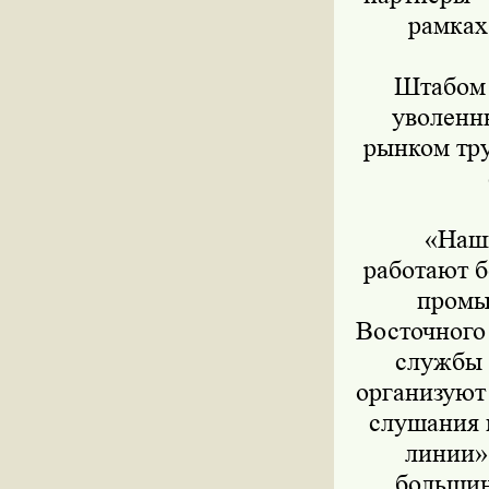
рамках
Штабом в
уволенны
рынком тру
«Наши 
работают б
промы
Восточного
службы 
организуют
слушания 
линии»
большин