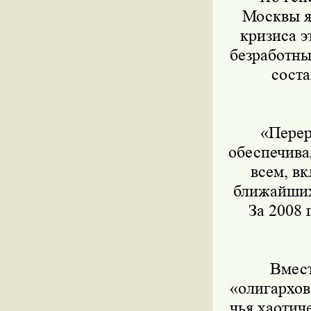
Москвы я
кризиса э
безработны
соста
«Перера
обеспечива
всем, в
ближайших
За 2008 
Вместе
«олигархов
чья хаотич