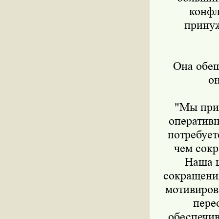
конфл
принуж
Она обеща
он
"Мы прило
оперативн
потребует
чем сокр
Наша ц
сокращения
мотивиров
пере
обеспечив