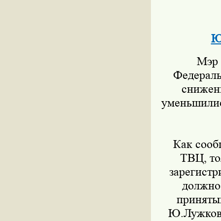
Ю
Мэр М
Федераль
снижени
уменьшились
Как сообщ
ТВЦ, то
зарегистр
должно 
приняты
Ю.Лужков.