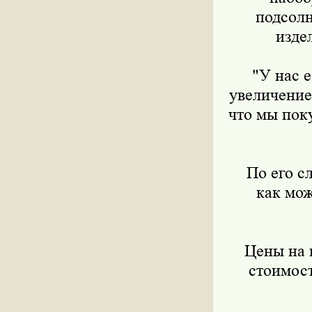
подсолн
изде
"У нас ес
увеличение
что мы поку
По его сло
как мо
Цены на им
стоимост