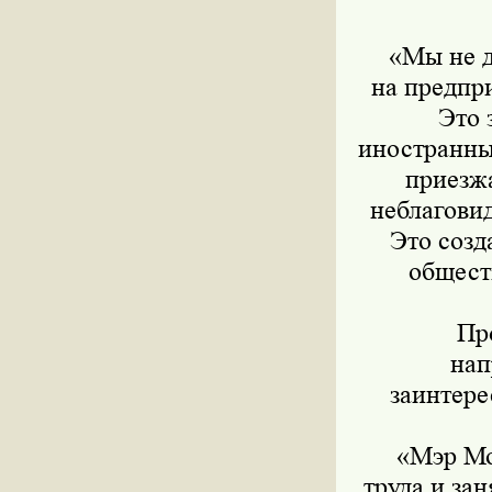
«Мы не до
на предпр
Это 
иностранны
приезжа
неблагови
Это созд
общест
Прог
нап
заинтере
«Мэр Мос
труда и за