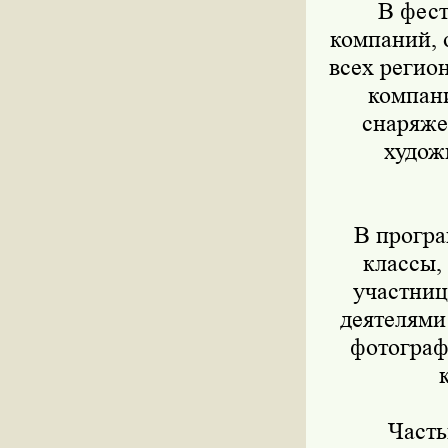
В фести
компаний, 
всех регио
компани
снаряже
худож
В програм
классы,
участниц
деятелями
фотограф
Частью