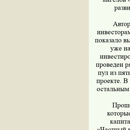
разв
Авторы
инвесторам
показало в
уже н
инвестиро
проведен р
пул из пят
проекте. В
остальным 
Прошед
которы
капита
«Частный к