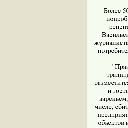
Более 50
попроб
рецепт
Васильев
журналиста
потребите
"Празд
традиц
разместитс
и гост
вареньем,
числе, сби
предприят
объектов 