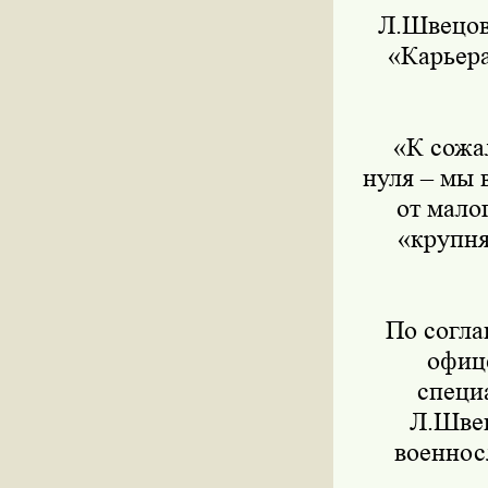
Л.Швецова 
«Карьера
«К сожале
нуля – мы 
от малог
«крупня
По соглаш
офиц
специ
Л.Швец
военнос