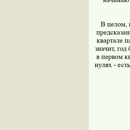
В целом, п
предсказан
квартале п
значит, год
в первом кв
нулях - ест