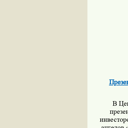
Презе
В Цен
презе
инвестор
ангелов 