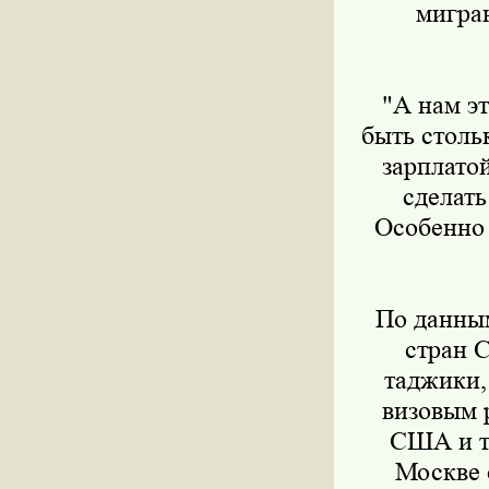
мигран
"А нам это
быть столь
зарплато
сделать
Особенно 
По данным 
стран 
таджики,
визовым 
США и ту
Москве с