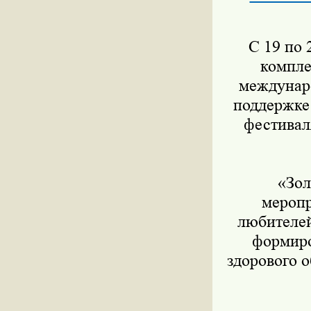
С 19 по 2
компле
междунар
поддержке
фестивал
«Золо
меропр
любителей
формиро
здорового 