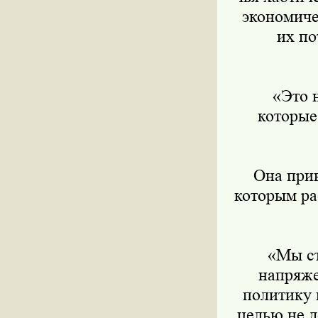
экономиче
их по
«Это н
которые
Она приве
которым ра
«Мы стр
напряже
политику 
целью не д