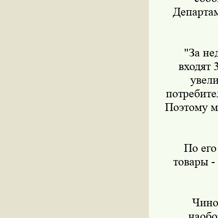
Департам
"За нед
входят 
увели
потребите
Поэтому м
По его 
товары -
Чиновн
наобо