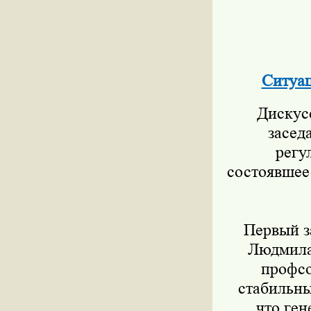
Ситуац
Дискусс
засед
регу
состоявшее
Первый за
Людмила 
профс
стабильны
что ге