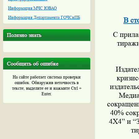
Информация МЧС ЮВАО
Информация Департамента ГОЧСиПБ
В ст
С прилав
Полезно знать
тиражи
Сообщить об ошибке
Издатель
кризис
На сайте работает система проверки
ошибок. Обнаружив неточность в
издатель
тексте, выделите ее и нажмите Ctrl +
Enter.
Медиа
сокращени
40% сокр
4Х4” и “
ти