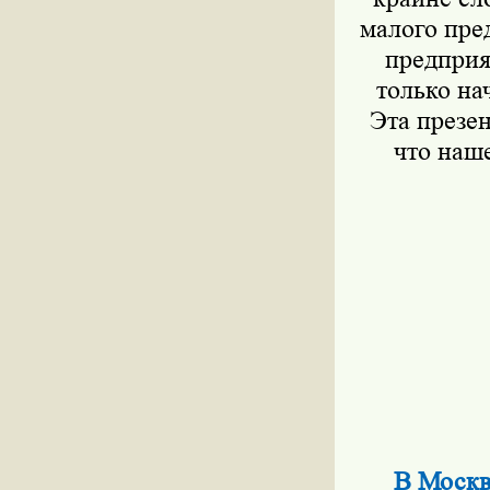
малого пре
предприя
только на
Эта презе
что наше
В Москв