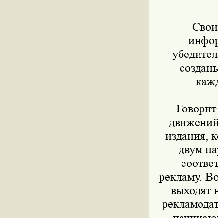
Свои р
инфор
убедител
созданы
кажд
Говорит 
движений
издания, 
двум па
соответ
рекламу. Во
выходят 
рекламодат
начинают