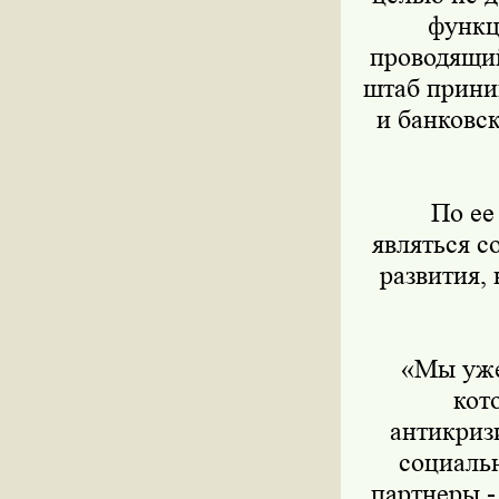
функц
проводящий
штаб прини
и банковск
По ее 
являться 
развития,
«Мы уже с
кот
антикриз
социальн
партнеры -