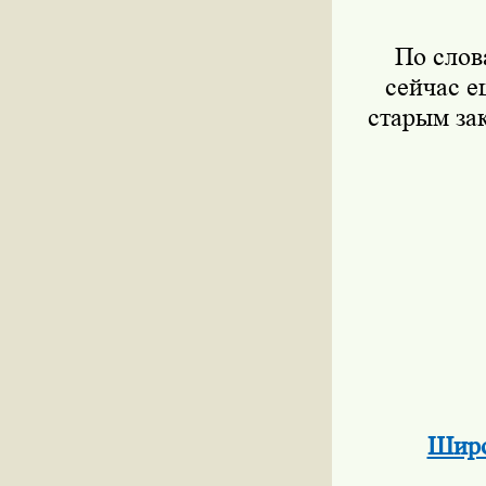
По слова
сейчас е
старым за
Широ