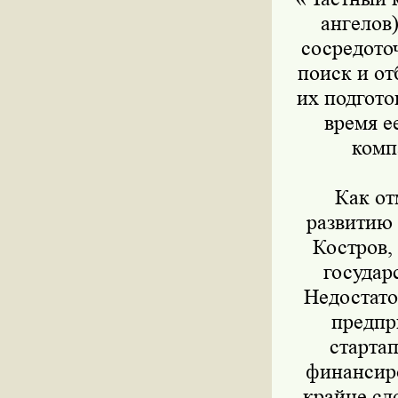
ангелов)
сосредото
поиск и от
их подгото
время е
комп
Как отм
развитию
Костров,
государ
Недостато
предпр
старта
финансиро
крайне сл