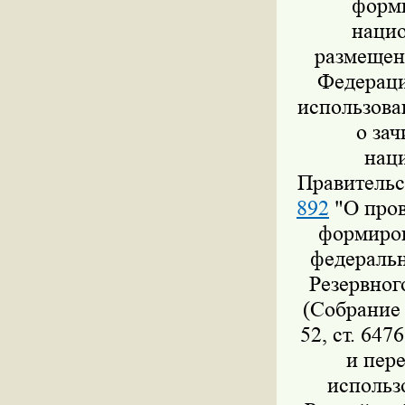
форми
нацио
размещен
Федераци
использова
о за
нац
Правительс
892
"О пров
формиров
федеральн
Резервног
(Собрание 
52, ст. 647
и пер
использ