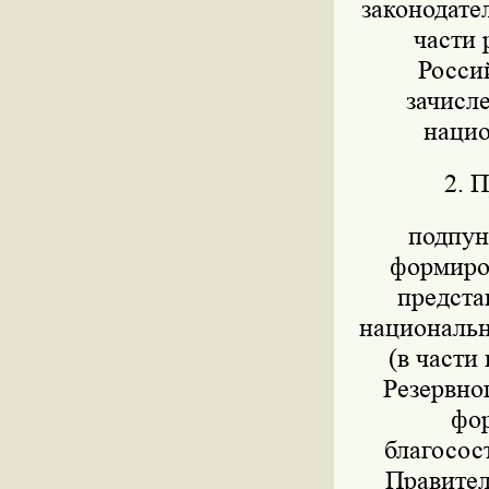
законодател
части 
Росси
зачисл
нацио
2. 
подпунк
формиров
предста
национально
(в части
Резервног
фор
благосос
Правител