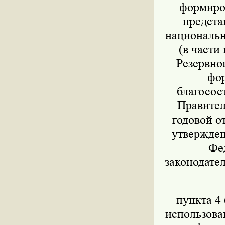
формиров
предста
национально
(в части
Резервног
фор
благосос
Правител
годовой о
утвержден
Фед
законодател
пункта 4 
использова