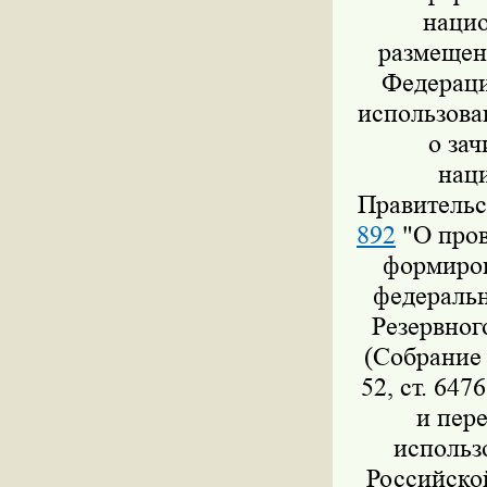
нацио
размещен
Федераци
использова
о за
нац
Правительс
892
"О пров
формиров
федеральн
Резервног
(Собрание 
52, ст. 647
и пер
использ
Российско