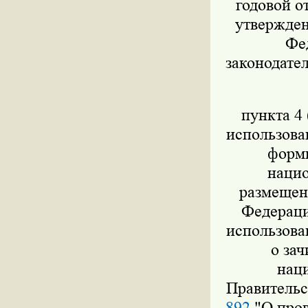
годовой о
утвержден
Фед
законодател
пункта 4 
использова
форми
нацио
размещен
Федераци
использова
о за
нац
Правительс
892
"О пров