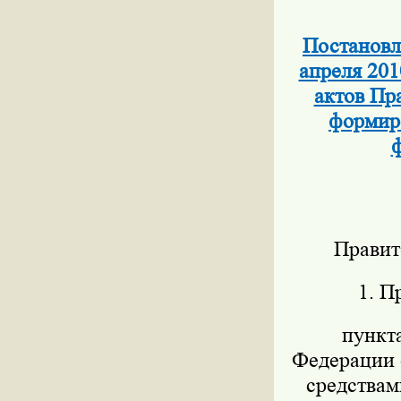
Постановл
апреля 201
актов Пр
формиро
ф
Правит
1. П
пункт
Федерации о
средствам