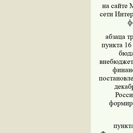
на сайте 
сети Интер
ф
абзаца т
пункта 16
бюдж
внебюджет
финанс
постановле
декаб
Росси
формиро
пункт