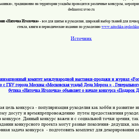
ьминки», традиционно на территории усадьбы проводятся различные конкурсы, меропр
dedmoroz
.
uvao
.
ru
зин «Ниточка Иголочка»
- все для шитья и рукоделия, широкий выбор тканей для пэчво
стекла, книги и периодические издания по рукоделию
www
.
nitochka
-
igolochka
Источник
низационный комитет международной выставки-продажи и журнал «For
о с ГБУ города Москвы «Московская усадьб Деда Мороза » , Генеральног
бутика «Ниточка Иголочка» объявляет о начале конкурса «Подарок 
я цель конкурса - популяризация рукоделия как хобби и развитие и
ому досугу и времяпрепровождению
путем предоставления рукоде
в конкурсе. Данный конкурс важен и с социальной точки зрения, так
оздании конкурсного проекта могут разные поколения- дедушки, мам
вная задача конкурса
- подготовить комплект для декорирования 