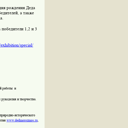
дня рождения Деда
едителей, а также
а.
 победители 1,2 и 3
exhibition/special/
ой работы
и
рукоделия и творчества.
 природно-исторического
иятия
www.dedmoroz
mos
.ru
,