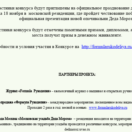
астники конкурса будут приглашены на официальное празднование 
а 18 ноября в
московской резиденции, где пройдет чествование поб
официальная презентация новой опочивальни Деда Мороз
стники конкурса будут отмечены памятными призами, дипломами, а
места получат призы в денежном эквиваленте.
http://formularukodeliya.ru/
бности и условия участия в Конкурсе на
ПАРТНЕРЫ ПРОЕКТА:
Журнал «
Formula
Рукоделия»
- ежемесячный журнал о вышивке и открытках ручн
-продажа «Формула Рукоделия»
- международное мероприятие, посвященное всем видам 
Проходит 2 раза в год: весной и осенью.
www
.
formularukodeliya
.
ru
ода Москвы «Московская усадьба Деда Мороза»
– резиденция находится на территории
ьминки», традиционно на территории усадьбы проводятся различные конкурсы, меропр
dedmoroz
.
uvao
.
ru