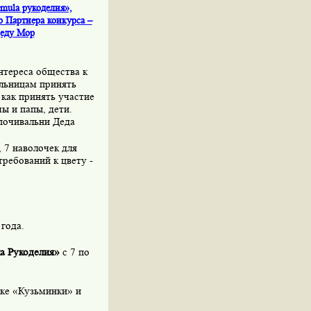
mula рукоделия»,
о Партнера конкурса –
Деду Мор
нтереса общества к
льницам принять
 как принять участие
ы и папы, дети.
опочивальни Деда
 7 наволочек для
требований к цвету -
года.
а Рукоделия»
с 7 по
рке «Кузьминки» и