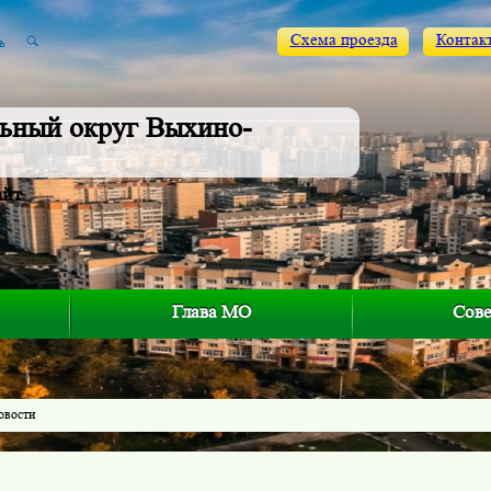
Схема проезда
Контак
ьный округ Выхино-
айт
Глава МО
Сове
овости