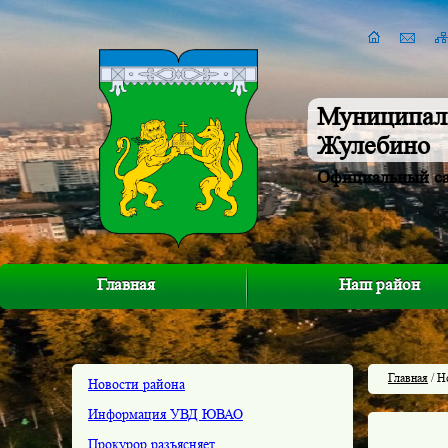
Муниципал
Жулебино
Официальный с
Главная
Наш район
Главная
/ Н
Новости района
Информация УВД ЮВАО
Прокурор разъясняет