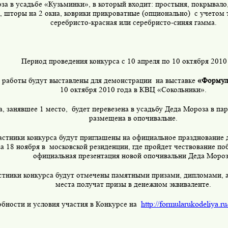
за в усадьбе «Кузьминки», в который входит: простыня, покрывало,
 шторы на 2 окна, коврики прикроватные (опционально)
с учетом 
серебристо-красная или серебристо-синяя гамма.
Период проведения конкурса с 10 апреля по 10 октября 2010 
работы будут выставлены для демонстрации
на выставке
«Формул
10 октября 2010 года в КВЦ «Сокольники».
а, занявшее 1 место,
будет перевезена в усадьбу Деда Мороза в па
размещена в опочивальне.
астники конкурса будут приглашены на официальное празднование 
а 18 ноября в
московской резиденции, где пройдет чествование поб
официальная презентация новой опочивальни Деда Мороз
стники конкурса будут отмечены памятными призами, дипломами, а
места получат призы в денежном эквиваленте.
http://formularukodeliya.ru/
бности и условия участия в Конкурсе на