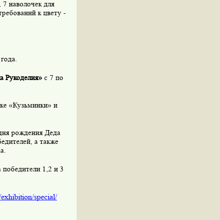
 7 наволочек для
требований к цвету -
года.
а Рукоделия»
с 7 по
рке «Кузьминки» и
дня рождения Деда
едителей, а также
а.
 победители 1,2 и 3
exhibition/special/