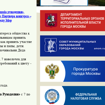
mula рукоделия»,
о Партнера конкурса –
Деду Мор
нтереса общества к
льницам принять
 как принять участие
ы и папы, дети.
опочивальни Деда
 7 наволочек для
требований к цвету -
года.
а Рукоделия»
с 7 по