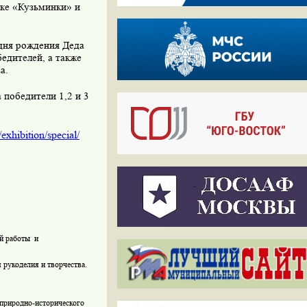
рке «Кузьминки» и
дня рождения Деда
едителей, а также
а.
 победители 1,2 и 3
exhibition/special/
ой работы
и
рукоделия и творчества.
 природно-исторического