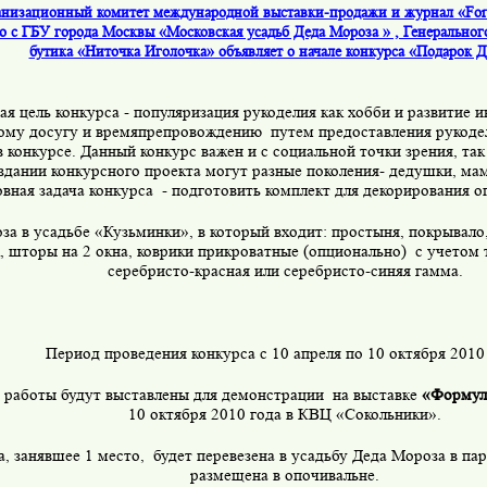
низационный комитет международной выставки-продажи и журнал «For
о с ГБУ города Москвы «Московская усадьб Деда Мороза » , Генеральног
бутика «Ниточка Иголочка» объявляет о начале конкурса «Подарок 
я цель конкурса - популяризация рукоделия как хобби и развитие и
ому досугу и времяпрепровождению
путем предоставления рукоде
в конкурсе. Данный конкурс важен и с социальной точки зрения, так
оздании конкурсного проекта могут разные поколения- дедушки, мам
вная задача конкурса
- подготовить комплект для декорирования 
за в усадьбе «Кузьминки», в который входит: простыня, покрывало,
 шторы на 2 окна, коврики прикроватные (опционально)
с учетом 
серебристо-красная или серебристо-синяя гамма.
Период проведения конкурса с 10 апреля по 10 октября 2010 
работы будут выставлены для демонстрации
на выставке
«Формул
10 октября 2010 года в КВЦ «Сокольники».
а, занявшее 1 место,
будет перевезена в усадьбу Деда Мороза в па
размещена в опочивальне.