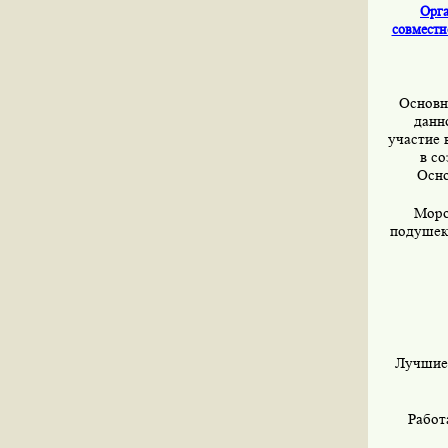
Орга
совместн
Основна
данн
участие 
в с
Осно
Моро
подушек,
Лучшие 
Работ