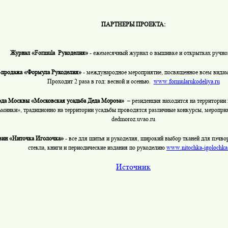
ПАРТНЕРЫ ПРОЕКТА:
Журнал «
Formula
Рукоделия»
- ежемесячный журнал о вышивке и открытках ручн
-продажа «Формула Рукоделия»
- международное мероприятие, посвященное всем видам 
Проходит 2 раза в год: весной и осенью.
www
.
formularukodeliya
.
ru
ода Москвы «Московская усадьба Деда Мороза»
– резиденция находится на территории
ьминки», традиционно на территории усадьбы проводятся различные конкурсы, меропр
dedmoroz
.
uvao
.
ru
зин «Ниточка Иголочка»
- все для шитья и рукоделия, широкий выбор тканей для пэчво
стекла, книги и периодические издания по рукоделию
www
.
nitochka
-
igolochka
Источник