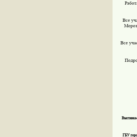
Работ
Все уч
Мороз
Все уча
Подро
Выставка
ГБУ гор