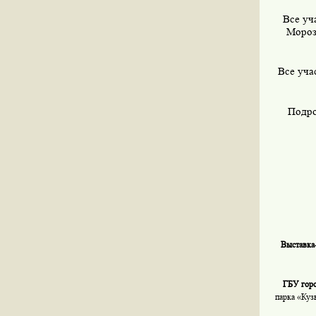
Все уч
Мороз
Все уча
Подро
Выставка
ГБУ гор
парка «Куз