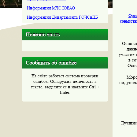
Информация МЧС ЮВАО
Орга
Информация Департамента ГОЧСиПБ
совместн
Полезно знать
Основна
данн
участие 
в с
Сообщить об ошибке
Осно
На сайте работает система проверки
Моро
ошибок. Обнаружив неточность в
подушек,
тексте, выделите ее и нажмите Ctrl +
Enter.
Лучшие 