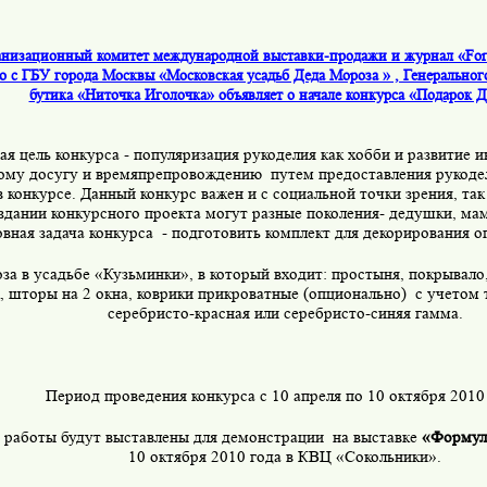
низационный комитет международной выставки-продажи и журнал «For
о с ГБУ города Москвы «Московская усадьб Деда Мороза » , Генеральног
бутика «Ниточка Иголочка» объявляет о начале конкурса «Подарок 
я цель конкурса - популяризация рукоделия как хобби и развитие и
ому досугу и времяпрепровождению
путем предоставления рукоде
в конкурсе. Данный конкурс важен и с социальной точки зрения, так
оздании конкурсного проекта могут разные поколения- дедушки, мам
вная задача конкурса
- подготовить комплект для декорирования 
за в усадьбе «Кузьминки», в который входит: простыня, покрывало,
 шторы на 2 окна, коврики прикроватные (опционально)
с учетом 
серебристо-красная или серебристо-синяя гамма.
Период проведения конкурса с 10 апреля по 10 октября 2010 
работы будут выставлены для демонстрации
на выставке
«Формул
10 октября 2010 года в КВЦ «Сокольники».