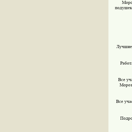
Моро
подушек,
Лучшие 
Работ
Все уч
Мороз
Все уча
Подро