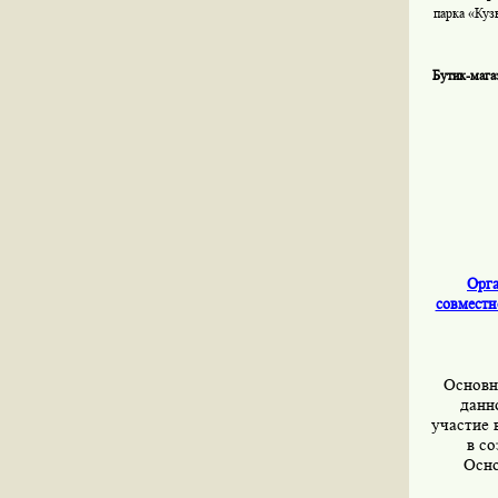
парка «Куз
Бутик-мага
Орга
совместн
Основна
данн
участие 
в с
Осно