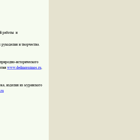
ой работы
и
рукоделия и творчества.
 природно-исторического
иятия
www.dedmoroz
mos
.ru
,
рка, изделия из муранского
.
ru