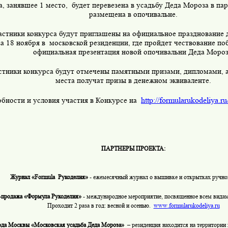
а, занявшее 1 место,
будет перевезена в усадьбу Деда Мороза в па
размещена в опочивальне.
астники конкурса будут приглашены на официальное празднование 
а 18 ноября в
московской резиденции, где пройдет чествование поб
официальная презентация новой опочивальни Деда Мороз
стники конкурса будут отмечены памятными призами, дипломами, а
места получат призы в денежном эквиваленте.
http://formularukodeliya.ru/
бности и условия участия в Конкурсе на
ПАРТНЕРЫ ПРОЕКТА:
Журнал «
Formula
Рукоделия»
- ежемесячный журнал о вышивке и открытках ручн
-продажа «Формула Рукоделия»
- международное мероприятие, посвященное всем видам 
Проходит 2 раза в год: весной и осенью.
www
.
formularukodeliya
.
ru
ода Москвы «Московская усадьба Деда Мороза»
– резиденция находится на территории