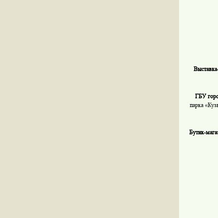
Выставка
ГБУ гор
парка «Куз
Бутик-мага