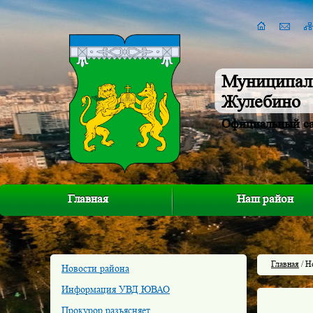
Муниципал
Жулебино
Официальный с
Главная
Наш район
Главная
/ Н
Новости района
Информация УВД ЮВАО
Прокурор разъясняет