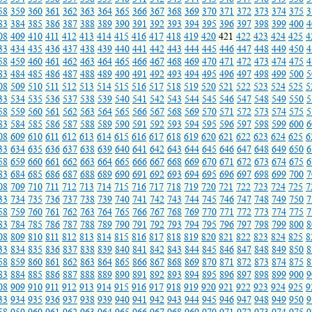
58
359
360
361
362
363
364
365
366
367
368
369
370
371
372
373
374
375
3
83
384
385
386
387
388
389
390
391
392
393
394
395
396
397
398
399
400
4
08
409
410
411
412
413
414
415
416
417
418
419
420
421
422
423
424
425
4
33
434
435
436
437
438
439
440
441
442
443
444
445
446
447
448
449
450
4
58
459
460
461
462
463
464
465
466
467
468
469
470
471
472
473
474
475
4
83
484
485
486
487
488
489
490
491
492
493
494
495
496
497
498
499
500
5
08
509
510
511
512
513
514
515
516
517
518
519
520
521
522
523
524
525
5
33
534
535
536
537
538
539
540
541
542
543
544
545
546
547
548
549
550
5
58
559
560
561
562
563
564
565
566
567
568
569
570
571
572
573
574
575
5
83
584
585
586
587
588
589
590
591
592
593
594
595
596
597
598
599
600
6
08
609
610
611
612
613
614
615
616
617
618
619
620
621
622
623
624
625
6
33
634
635
636
637
638
639
640
641
642
643
644
645
646
647
648
649
650
6
58
659
660
661
662
663
664
665
666
667
668
669
670
671
672
673
674
675
6
83
684
685
686
687
688
689
690
691
692
693
694
695
696
697
698
699
700
7
08
709
710
711
712
713
714
715
716
717
718
719
720
721
722
723
724
725
7
33
734
735
736
737
738
739
740
741
742
743
744
745
746
747
748
749
750
7
58
759
760
761
762
763
764
765
766
767
768
769
770
771
772
773
774
775
7
83
784
785
786
787
788
789
790
791
792
793
794
795
796
797
798
799
800
8
08
809
810
811
812
813
814
815
816
817
818
819
820
821
822
823
824
825
8
33
834
835
836
837
838
839
840
841
842
843
844
845
846
847
848
849
850
8
58
859
860
861
862
863
864
865
866
867
868
869
870
871
872
873
874
875
8
83
884
885
886
887
888
889
890
891
892
893
894
895
896
897
898
899
900
9
08
909
910
911
912
913
914
915
916
917
918
919
920
921
922
923
924
925
9
33
934
935
936
937
938
939
940
941
942
943
944
945
946
947
948
949
950
9