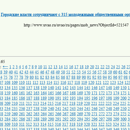
Городские власти сотрудничают с 315 молодежными общественными ор
http://www.uvao.ru/uvao/ru/pages/mob_news?ObjectId=521547
165
←
ы:
1
2
3
4
5
6
7
8
9
10
11
12
13
14
15
16
17
18
19
20
21
22
23
24
25
26
2
38
39
40
41
42
43
44
45
46
47
48
49
50
51
52
53
54
55
56
57
58
59
60
61
62
74
75
76
77
78
79
80
81
82
83
84
85
86
87
88
89
90
91
92
93
94
95
96
97
98
07
108
109
110
111
112
113
114
115
116
117
118
119
120
121
122
123
124
12
33
134
135
136
137
138
139
140
141
142
143
144
145
146
147
148
149
150
1
58
159
160
161
162
163
164
165
166
167
168
169
170
171
172
173
174
175
1
83
184
185
186
187
188
189
190
191
192
193
194
195
196
197
198
199
200
2
08
209
210
211
212
213
214
215
216
217
218
219
220
221
222
223
224
225
2
33
234
235
236
237
238
239
240
241
242
243
244
245
246
247
248
249
250
2
58
259
260
261
262
263
264
265
266
267
268
269
270
271
272
273
274
275
2
83
284
285
286
287
288
289
290
291
292
293
294
295
296
297
298
299
300
3
08
309
310
311
312
313
314
315
316
317
318
319
320
321
322
323
324
325
3
33
334
335
336
337
338
339
340
341
342
343
344
345
346
347
348
349
350
3