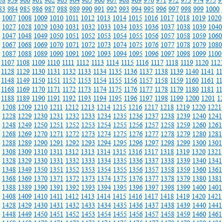
58
959
960
961
962
963
964
965
966
967
968
969
970
971
972
973
974
975
9
83
984
985
986
987
988
989
990
991
992
993
994
995
996
997
998
999
1000
1007
1008
1009
1010
1011
1012
1013
1014
1015
1016
1017
1018
1019
1020
1027
1028
1029
1030
1031
1032
1033
1034
1035
1036
1037
1038
1039
1040
1047
1048
1049
1050
1051
1052
1053
1054
1055
1056
1057
1058
1059
1060
1067
1068
1069
1070
1071
1072
1073
1074
1075
1076
1077
1078
1079
1080
1087
1088
1089
1090
1091
1092
1093
1094
1095
1096
1097
1098
1099
1100
1107
1108
1109
1110
1111
1112
1113
1114
1115
1116
1117
1118
1119
1120
112
1128
1129
1130
1131
1132
1133
1134
1135
1136
1137
1138
1139
1140
1141
1
1148
1149
1150
1151
1152
1153
1154
1155
1156
1157
1158
1159
1160
1161
1
1168
1169
1170
1171
1172
1173
1174
1175
1176
1177
1178
1179
1180
1181
1
1188
1189
1190
1191
1192
1193
1194
1195
1196
1197
1198
1199
1200
1201
1
1208
1209
1210
1211
1212
1213
1214
1215
1216
1217
1218
1219
1220
1221
1228
1229
1230
1231
1232
1233
1234
1235
1236
1237
1238
1239
1240
1241
1248
1249
1250
1251
1252
1253
1254
1255
1256
1257
1258
1259
1260
1261
1268
1269
1270
1271
1272
1273
1274
1275
1276
1277
1278
1279
1280
1281
1288
1289
1290
1291
1292
1293
1294
1295
1296
1297
1298
1299
1300
1301
1308
1309
1310
1311
1312
1313
1314
1315
1316
1317
1318
1319
1320
1321
1328
1329
1330
1331
1332
1333
1334
1335
1336
1337
1338
1339
1340
1341
1348
1349
1350
1351
1352
1353
1354
1355
1356
1357
1358
1359
1360
1361
1368
1369
1370
1371
1372
1373
1374
1375
1376
1377
1378
1379
1380
1381
1388
1389
1390
1391
1392
1393
1394
1395
1396
1397
1398
1399
1400
1401
1408
1409
1410
1411
1412
1413
1414
1415
1416
1417
1418
1419
1420
1421
1428
1429
1430
1431
1432
1433
1434
1435
1436
1437
1438
1439
1440
1441
1448
1449
1450
1451
1452
1453
1454
1455
1456
1457
1458
1459
1460
1461