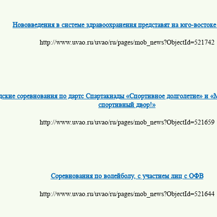
Нововведения в системе здравоохранения представят на юго-восток
http://www.uvao.ru/uvao/ru/pages/mob_news?ObjectId=521742
дские соревнования по дартс Спартакиады «Спортивное долголетие» и «
спортивный двор!»
http://www.uvao.ru/uvao/ru/pages/mob_news?ObjectId=521659
Соревнования по волейболу, с участием лиц с ОФВ
http://www.uvao.ru/uvao/ru/pages/mob_news?ObjectId=521644