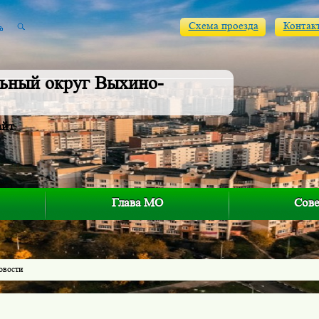
Схема проезда
Контак
ьный округ Выхино-
айт
Глава МО
Сове
овости