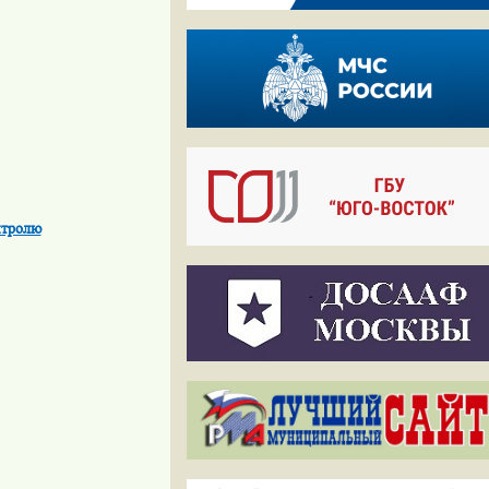
нтролю