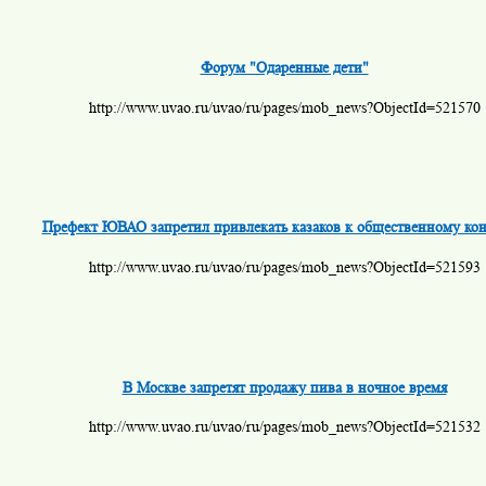
Форум "Одаренные дети"
http://www.uvao.ru/uvao/ru/pages/mob_news?ObjectId=521570
Префект ЮВАО запретил привлекать казаков к общественному ко
http://www.uvao.ru/uvao/ru/pages/mob_news?ObjectId=521593
В Москве запретят продажу пива в ночное время
http://www.uvao.ru/uvao/ru/pages/mob_news?ObjectId=521532