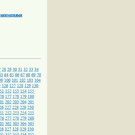
ганизациями
7
28
29
30
31
32
33
34
63
64
65
66
67
68
69
70
99
100
101
102
103
104
5
126
127
128
129
130
51
152
153
154
155
76
177
178
179
180
01
202
203
204
205
26
227
228
229
230
51
252
253
254
255
76
277
278
279
280
01
302
303
304
305
26
327
328
329
330
51
352
353
354
355