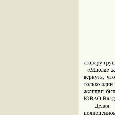
сговору гру
«Многие же
вернуть, чт
только один 
женщин были
ЮВАО Влади
Делая або
полноценно