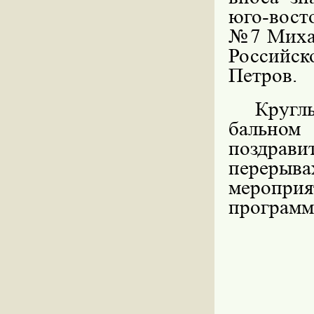
юго-вост
№7 Михаи
Российс
Петров.
Кругл
бально
поздрав
переры
меропри
программ