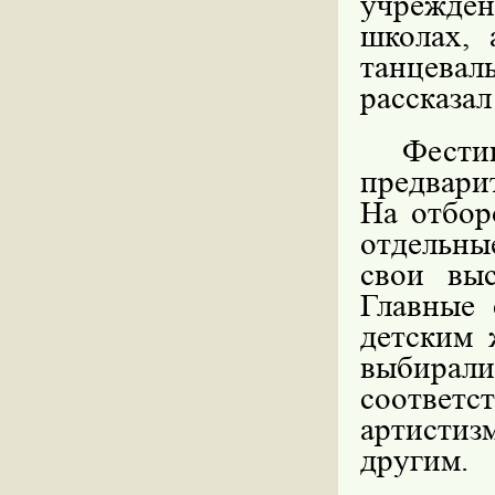
учрежде
школах, 
танцева
рассказал
Фест
предвари
На отбор
отдельны
свои выс
Главные 
детским 
выбирали
соответ
артистиз
другим.