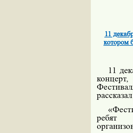
11 декаб
котором 
11 де
концерт
Фестиваля
рассказа
«Фест
ребят с
организо