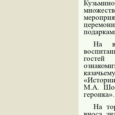
Кузьмино
множест
меропр
церемон
подаркам
На в
воспитан
гостей 
ознаком
казачьем
«Истори
М.А. Шол
героика».
На то
вноса зн