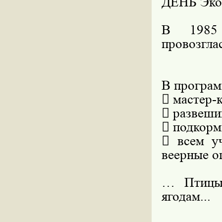
ДЕНЬ Эко
В 1985 
провозгл
В програм
 мастер-
 развеши
 подкорм
 всем у
веерные о
… Птицы 
ягодам...