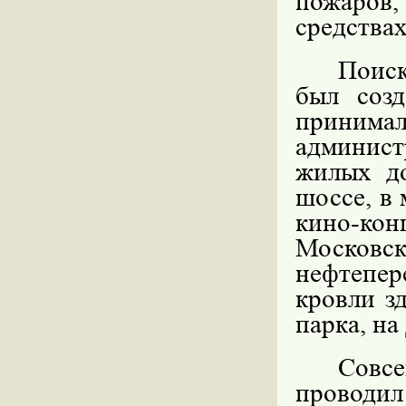
пожаро
средствах
Поис
был соз
принимал
админист
жилых д
шоссе, в 
кино-кон
Моско
нефтепер
кровли з
парка, на
Совсе
проводи