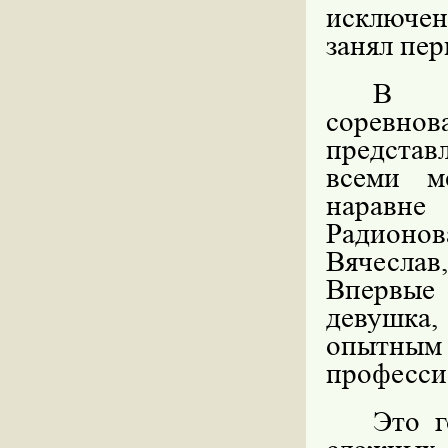
исключен
занял пер
В о
соревно
предста
всеми м
наравне
Радионо
Вячеслав
Впервые 
девушка
опытны
професси
Это г