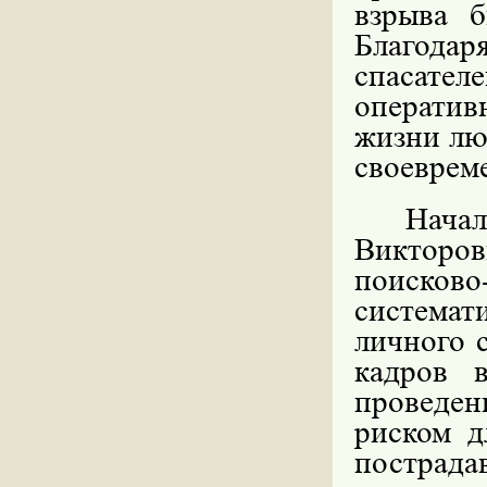
взрыва 
Благода
спасател
операти
жизни лю
своеврем
Нача
Викторо
поисков
система
личного 
кадров 
проведе
риском д
пострада