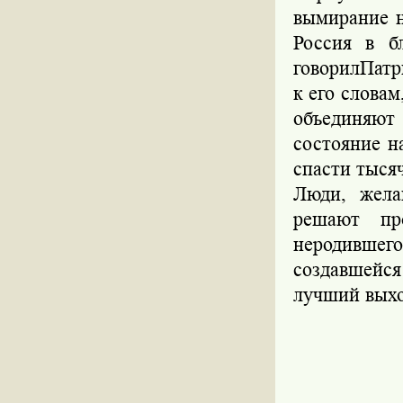
вымирание н
Россия в б
говорилПатр
к его словам
объединяют
состояние н
спасти тыся
Люди, жела
решают пр
неродившег
создавшейся
лучший выхо