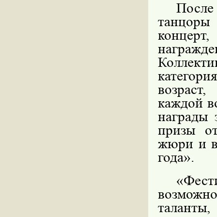
После
танцоры
концерт
награжде
Коллекти
категор
возраст,
каждой в
награды 
призы от
жюри и в
года».
«Фес
возможно
таланты