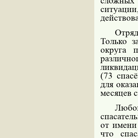
сложных
ситуации
действова
Отряд
Только з
округа 
различно
ликвидац
(73 спас
для оказа
месяцев с
Любой
спасател
от имени
что спа