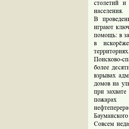
столетий и
населения.
В проведен
играют ключ
помощь: в з
в искорёже
территориях
Поисково-с
более десят
взрывах адм
домов на ул
при захвате
пожарах
нефтеперер
Бауманского
Совсем неда