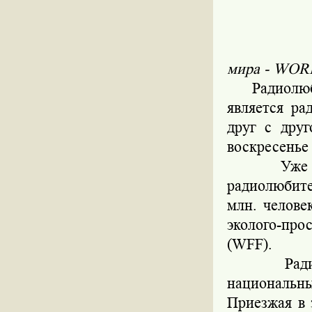
мира - WO
Радиолюбит
является р
друг с дру
воскресенье
Уже на п
радиолюбит
млн. челове
эколого-пр
(WFF).
Радиолюб
национальн
Приезжая в 