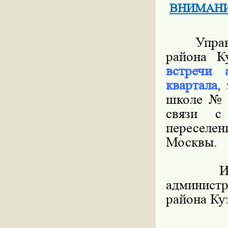
ВНИМАНИЕ!
Управа р
района 
встречи 
квартала
,
школе № 8
связи с
переселен
Москвы.
Информ
админист
района Ку