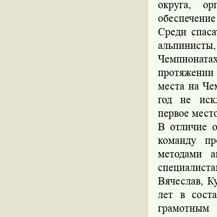
округа, ор
обеспечение
Среди спаса
альпинист
Чемпионата
протяжении 
места на Че
год не иск
первое мест
В отличие о
команду пр
методами а
специалиста
Вячеслав, К
лет в сост
грамотны