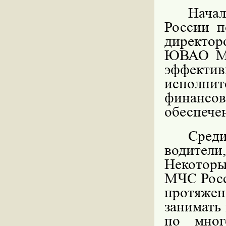
Нача
России п
директо
ЮВАО Мо
эффекти
исполни
финанс
обеспечен
Среди
водител
Некотор
МЧС Росс
протяже
занимать
по мног