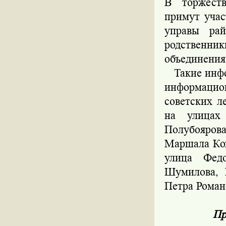
В торжест
примут учас
управы рай
родственни
объединения
Такие инфо
информацио
советских л
на улицах 
Полубояров
Маршала Кож
улица Фед
Шумилова, 
Петра Роман
Пр