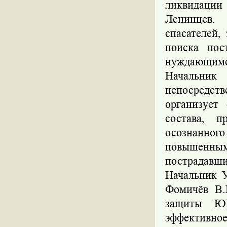
ликвидации
Ленинцев.
спасателей,
поиска пос
нуждающимся
Начальни
непосредст
организует
состава, 
осознанног
повышенным
пострадавш
Начальник 
Фомичёв В.
защиты Ю
эффективное