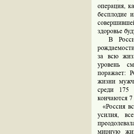
операция, к
бесплодие 
совершившей
здоровье бу
В России 
рождаемости
за всю жиз
уровень см
поражает: 
жизни мужч
среди 175 
кончаются 7
«Россия в
усилия, вс
преодолева
мирную жи