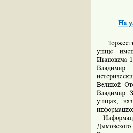
На у
Торжествен
улице име
Ивановича 1
Владимир 
исторически
Великой От
Владимир З
улицах, на
информацио
Информацио
Дымовского 