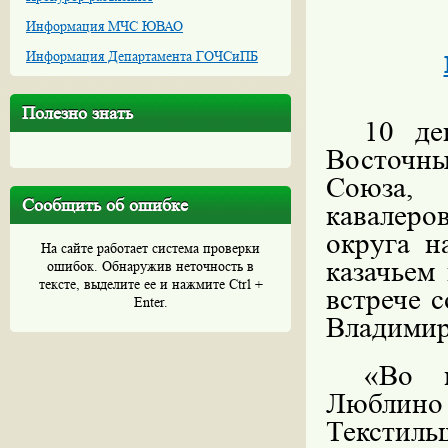
Информация МЧС ЮВАО
Информация Департамента ГОЧСиПБ
Полезно знать
10 де
Восточны
Союза, 
Сообщить об ошибке
кавалеро
округа н
На сайте работает система проверки
казачьем
ошибок. Обнаружив неточность в
тексте, выделите ее и нажмите Ctrl +
встрече 
Enter.
Владимир
«Во в
Люблино
Тексти