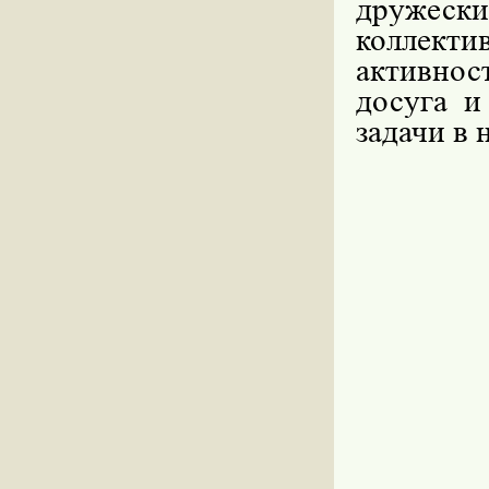
дружес
коллекти
активнос
досуга и
задачи в 