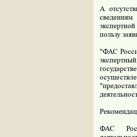
А отсутств
сведениям
экспертной
пользу заяв
"ФАС Росси
экспертный
государст
осуществ
"предостав
деятельност
Рекоменда
ФАС Росс