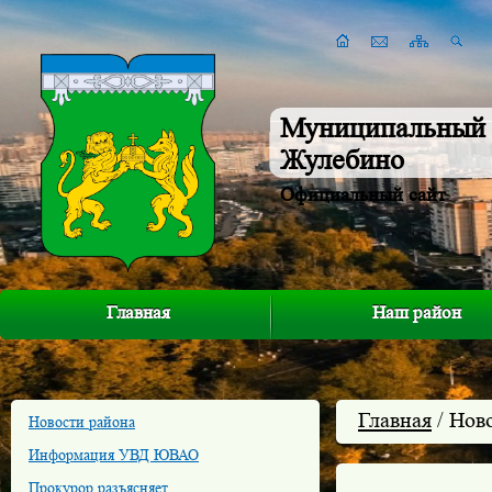
Муниципальный 
Жулебино
Официальный сайт
Главная
Наш район
Главная
/ Нов
Новости района
Информация УВД ЮВАО
Прокурор разъясняет