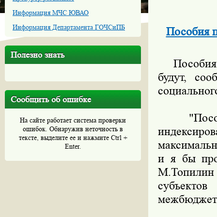
Информация МЧС ЮВАО
Информация Департамента ГОЧСиПБ
Пособия п
Полезно знать
Пособия по
будут, соо
социальног
Сообщить об ошибке
"Пособия
На сайте работает система проверки
ошибок. Обнаружив неточность в
индексир
тексте, выделите ее и нажмите Ctrl +
максимальн
Enter.
и я бы про
М.Топилин
субъектов
межбюджетн