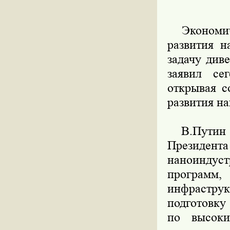
Экономичес
развития н
задачу див
заявил се
открывая с
развития н
В.Путин на
Президен
наноиндуст
программ,
инфрастру
подготовку
по высоки