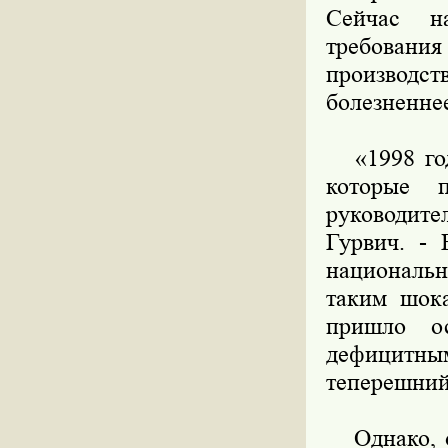
Сейчас н
требован
производс
болезненнее
«1998 год
которые 
руководит
Гурвич. -
националь
таким шок
пришло о
дефицитн
теперешний
Однако, от