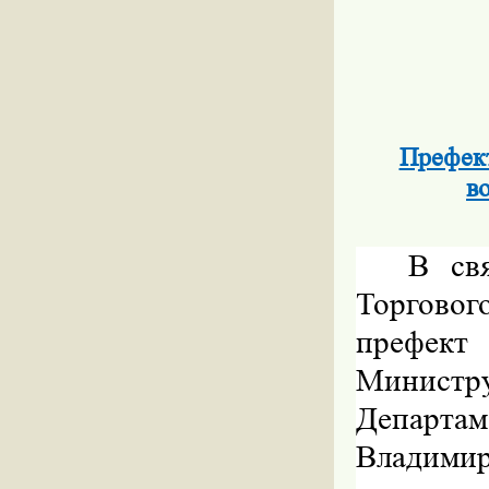
Префект
в
В св
Торговог
префект
Министр
Департам
Владими