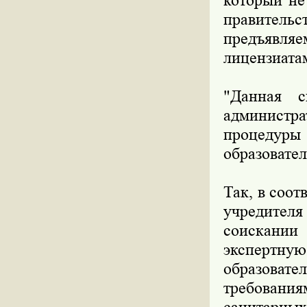
который не
правитель
предъявл
лицензиата
"Данная с
админист
процедур
образовател
Так, в соо
учредител
соискании
экспертну
образоват
требован