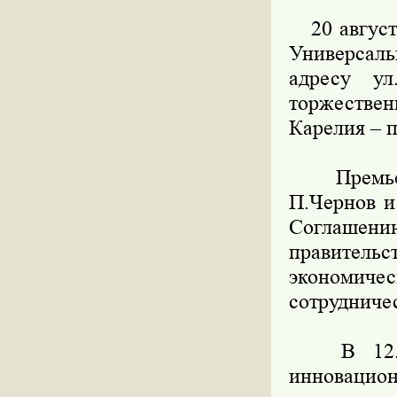
20 августа
Универсаль
адресу ул
торжествен
Карелия – 
Премьер-м
П.Чернов и
Соглаше
правител
экономич
сотрудничес
В 12.30 
инновацион