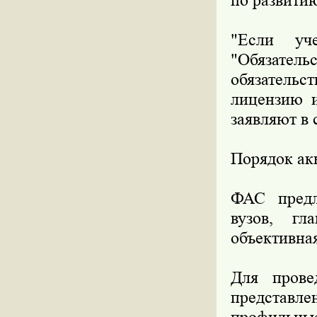
по развитию
"Если уч
"Обязатель
обязательс
лицензию и
заявляют в 
Порядок ак
ФАС предл
вузов, гл
объективная
Для прове
представ