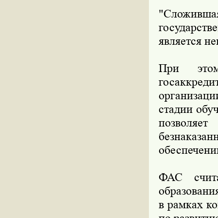
"Сложивша
государств
является не
При этом
госаккреди
организаци
стадии обу
позволяе
безнаказанн
обеспечени
ФАС счита
образовани
в рамках к