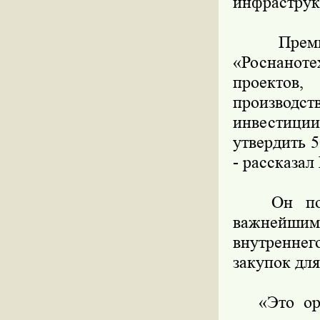
инфраструк
Премьер-
«Роснанот
проектов,
производс
инвестиции
утвердить 
- рассказал
Он подче
важнейшим
внутреннег
закупок для
«Это орган