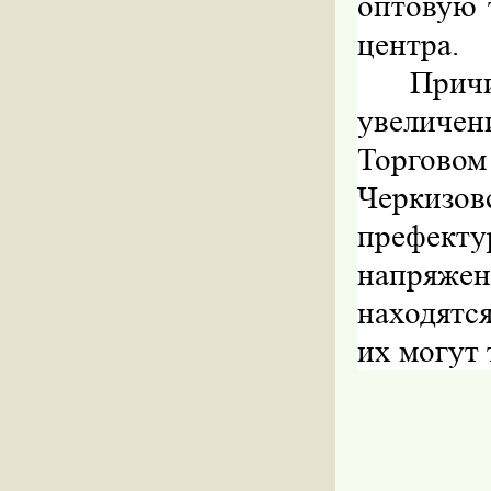
оптовую 
центра.
Причи
увеличен
Торгово
Черкизов
префек
напряженн
находятс
их могут 