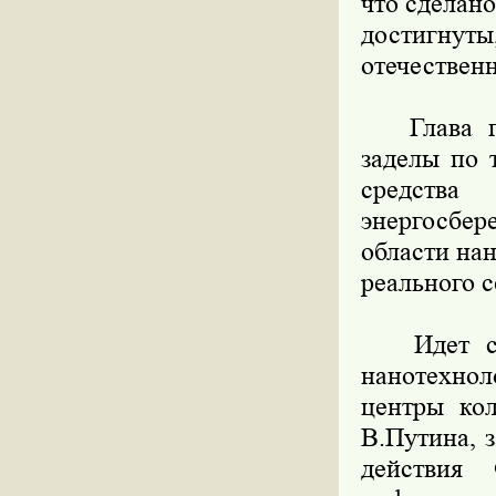
что сделано
достигну
отечествен
Глава пра
заделы по 
средства 
энергосбе
области на
реального с
Идет стан
нанотехно
центры кол
В.Путина, 
действия 