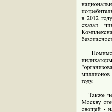
национальн
потребител
в 2012 год
сказал чи
Комплексн
безопасност
Помимо эт
индикато
"организов
миллионов 
году.
Также чере
Москву оте
овощей - н