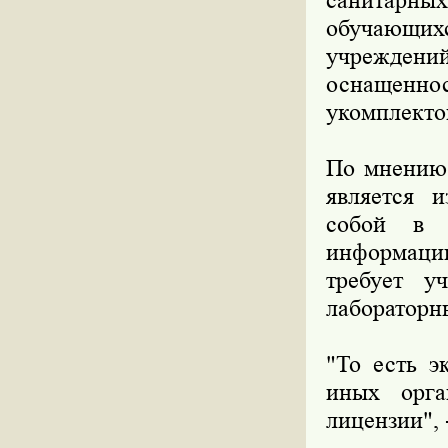
санитарны
обучающихс
учрежден
оснащенно
укомплекто
По мнению 
является и
собой в б
информации
требует у
лабораторн
"То есть э
иных орга
лицензии", 