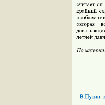
считает он.
крайний сл
проблемами
«вторая в
девальваци
летней давн
По матери
В.Путин: к