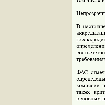
том числе и
Непрозрачн
В настояще
аккредит
госаккреди
определени
соответст
требования
ФАС отмеча
определены
комиссии п
также крит
основным п