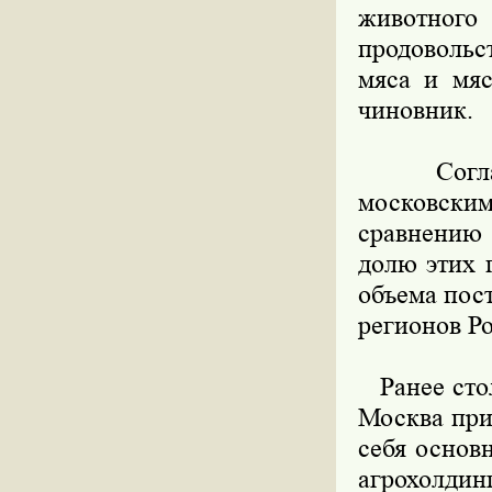
животного
продовольс
мяса и мяс
чиновник.
Согласно
московски
сравнению 
долю этих 
объема пос
регионов Ро
Ранее стол
Москва при
себя основ
агрохолдин