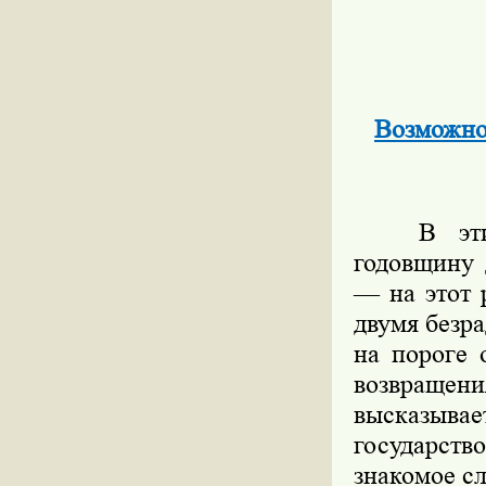
Возможно 
В эти дн
годовщину 
— на этот 
двумя безр
на пороге 
возвращени
высказывае
государство
знакомое сл