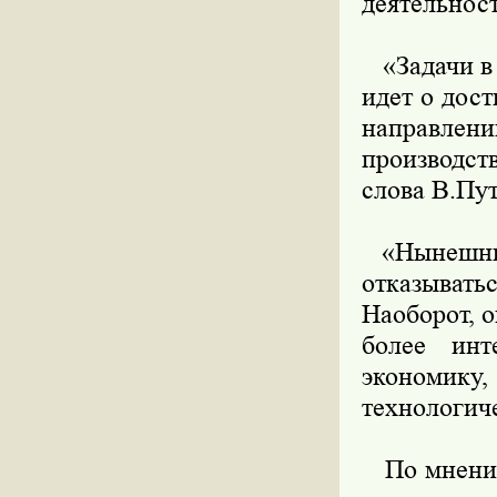
деятельнос
«Задачи в 
идет о дос
направлен
производст
слова В.Пу
«Нынешние 
отказывать
Наоборот, о
более инт
экономик
технологич
По мнению 