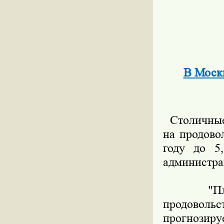
В Москв
Столичные 
на продово
году до 5
администра
"Планир
продовол
прогнозиру