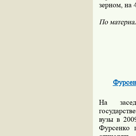
зерном, на 
По матери
Фурсен
На засе
государств
вузы в 200
Фурсенко 