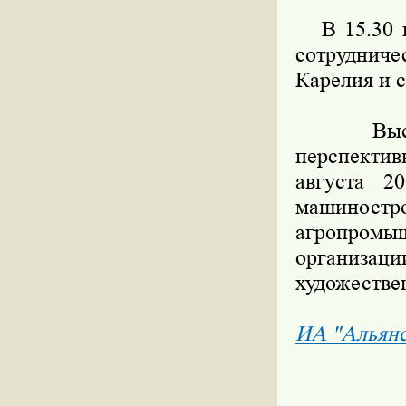
В 15.30 на
сотрудниче
Карелия и 
Выставк
перспектив
августа 2
машиностр
агропромыш
организа
художестве
ИА "Альян