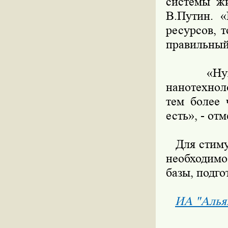
системы жи
В.Путин. 
ресурсов, 
правильный 
«Нужно т
нанотехнол
тем более 
есть», - от
Для стимул
необходимо
базы, подго
ИА "Алья