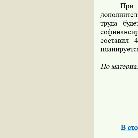
При этом
дополните
труда буд
софинанси
составил 
планируется
По матери
В ст