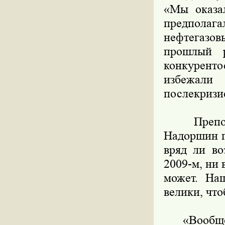
«Мы оказа
предполаг
нефтегазов
прошлый р
конкуренто
избежал
послекризи
Преподав
Надоршин п
вряд ли во
2009-м, ни 
может. На
велики, что
«Вообще, 