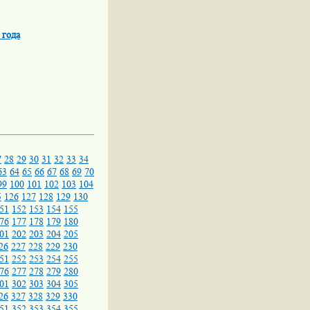
 года
7
28
29
30
31
32
33
34
63
64
65
66
67
68
69
70
99
100
101
102
103
104
5
126
127
128
129
130
51
152
153
154
155
76
177
178
179
180
01
202
203
204
205
26
227
228
229
230
51
252
253
254
255
76
277
278
279
280
01
302
303
304
305
26
327
328
329
330
51
352
353
354
355