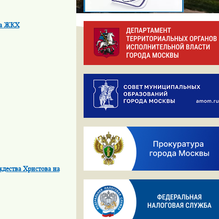
на ЖКХ
дества Христова на