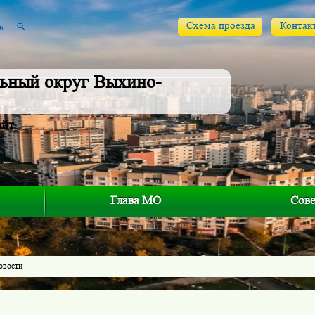
Схема проезда
Контак
ьный округ Выхино-
айт
Глава МО
Сове
овости