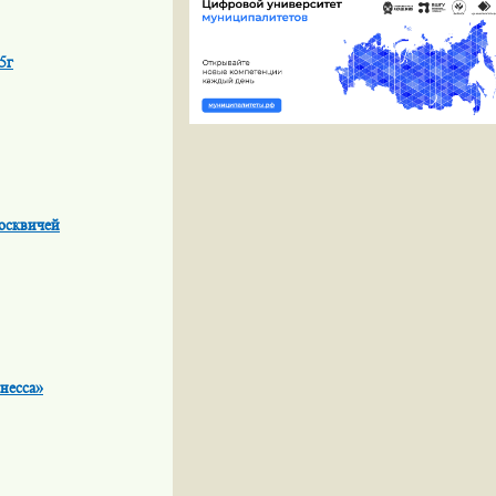
5г
осквичей
несса»