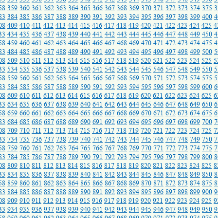
58
359
360
361
362
363
364
365
366
367
368
369
370
371
372
373
374
375
3
83
384
385
386
387
388
389
390
391
392
393
394
395
396
397
398
399
400
4
08
409
410
411
412
413
414
415
416
417
418
419
420
421
422
423
424
425
4
33
434
435
436
437
438
439
440
441
442
443
444
445
446
447
448
449
450
4
58
459
460
461
462
463
464
465
466
467
468
469
470
471
472
473
474
475
4
83
484
485
486
487
488
489
490
491
492
493
494
495
496
497
498
499
500
5
08
509
510
511
512
513
514
515
516
517
518
519
520
521
522
523
524
525
5
33
534
535
536
537
538
539
540
541
542
543
544
545
546
547
548
549
550
5
58
559
560
561
562
563
564
565
566
567
568
569
570
571
572
573
574
575
5
83
584
585
586
587
588
589
590
591
592
593
594
595
596
597
598
599
600
6
08
609
610
611
612
613
614
615
616
617
618
619
620
621
622
623
624
625
6
33
634
635
636
637
638
639
640
641
642
643
644
645
646
647
648
649
650
6
58
659
660
661
662
663
664
665
666
667
668
669
670
671
672
673
674
675
6
83
684
685
686
687
688
689
690
691
692
693
694
695
696
697
698
699
700
7
08
709
710
711
712
713
714
715
716
717
718
719
720
721
722
723
724
725
7
33
734
735
736
737
738
739
740
741
742
743
744
745
746
747
748
749
750
7
58
759
760
761
762
763
764
765
766
767
768
769
770
771
772
773
774
775
7
83
784
785
786
787
788
789
790
791
792
793
794
795
796
797
798
799
800
8
08
809
810
811
812
813
814
815
816
817
818
819
820
821
822
823
824
825
8
33
834
835
836
837
838
839
840
841
842
843
844
845
846
847
848
849
850
8
58
859
860
861
862
863
864
865
866
867
868
869
870
871
872
873
874
875
8
83
884
885
886
887
888
889
890
891
892
893
894
895
896
897
898
899
900
9
08
909
910
911
912
913
914
915
916
917
918
919
920
921
922
923
924
925
9
33
934
935
936
937
938
939
940
941
942
943
944
945
946
947
948
949
950
9