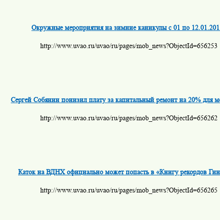
Окружные мероприятия на зимние каникулы с 01 по 12.01.201
http://www.uvao.ru/uvao/ru/pages/mob_news?ObjectId=656253
Сергей Собянин понизил плату за капитальный ремонт на 20% для м
http://www.uvao.ru/uvao/ru/pages/mob_news?ObjectId=656262
Каток на ВДНХ официально может попасть в «Книгу рекордов Гин
http://www.uvao.ru/uvao/ru/pages/mob_news?ObjectId=656265