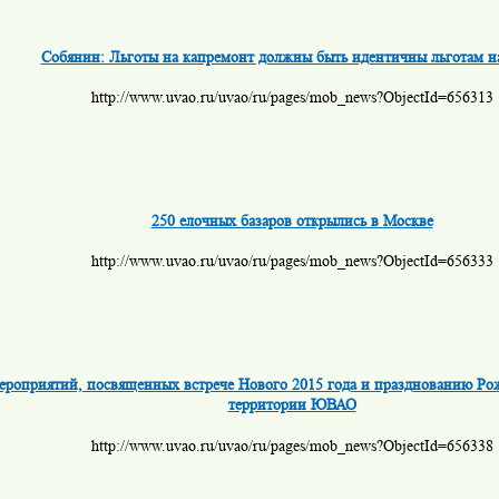
Собянин: Льготы на капремонт должны быть идентичны льготам 
http://www.uvao.ru/uvao/ru/pages/mob_news?ObjectId=656313
250 елочных базаров открылись в Москве
http://www.uvao.ru/uvao/ru/pages/mob_news?ObjectId=656333
ероприятий, посвященных встрече Нового 2015 года и празднованию Рож
территории ЮВАО
http://www.uvao.ru/uvao/ru/pages/mob_news?ObjectId=656338