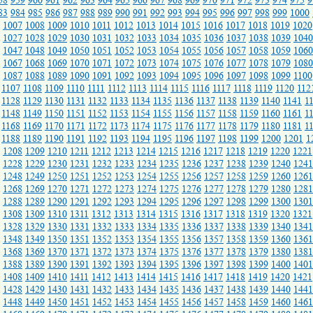
58
959
960
961
962
963
964
965
966
967
968
969
970
971
972
973
974
975
9
83
984
985
986
987
988
989
990
991
992
993
994
995
996
997
998
999
1000
1007
1008
1009
1010
1011
1012
1013
1014
1015
1016
1017
1018
1019
1020
1027
1028
1029
1030
1031
1032
1033
1034
1035
1036
1037
1038
1039
1040
1047
1048
1049
1050
1051
1052
1053
1054
1055
1056
1057
1058
1059
1060
1067
1068
1069
1070
1071
1072
1073
1074
1075
1076
1077
1078
1079
1080
1087
1088
1089
1090
1091
1092
1093
1094
1095
1096
1097
1098
1099
1100
1107
1108
1109
1110
1111
1112
1113
1114
1115
1116
1117
1118
1119
1120
112
1128
1129
1130
1131
1132
1133
1134
1135
1136
1137
1138
1139
1140
1141
1
1148
1149
1150
1151
1152
1153
1154
1155
1156
1157
1158
1159
1160
1161
1
1168
1169
1170
1171
1172
1173
1174
1175
1176
1177
1178
1179
1180
1181
1
1188
1189
1190
1191
1192
1193
1194
1195
1196
1197
1198
1199
1200
1201
1
1208
1209
1210
1211
1212
1213
1214
1215
1216
1217
1218
1219
1220
1221
1228
1229
1230
1231
1232
1233
1234
1235
1236
1237
1238
1239
1240
1241
1248
1249
1250
1251
1252
1253
1254
1255
1256
1257
1258
1259
1260
1261
1268
1269
1270
1271
1272
1273
1274
1275
1276
1277
1278
1279
1280
1281
1288
1289
1290
1291
1292
1293
1294
1295
1296
1297
1298
1299
1300
1301
1308
1309
1310
1311
1312
1313
1314
1315
1316
1317
1318
1319
1320
1321
1328
1329
1330
1331
1332
1333
1334
1335
1336
1337
1338
1339
1340
1341
1348
1349
1350
1351
1352
1353
1354
1355
1356
1357
1358
1359
1360
1361
1368
1369
1370
1371
1372
1373
1374
1375
1376
1377
1378
1379
1380
1381
1388
1389
1390
1391
1392
1393
1394
1395
1396
1397
1398
1399
1400
1401
1408
1409
1410
1411
1412
1413
1414
1415
1416
1417
1418
1419
1420
1421
1428
1429
1430
1431
1432
1433
1434
1435
1436
1437
1438
1439
1440
1441
1448
1449
1450
1451
1452
1453
1454
1455
1456
1457
1458
1459
1460
1461