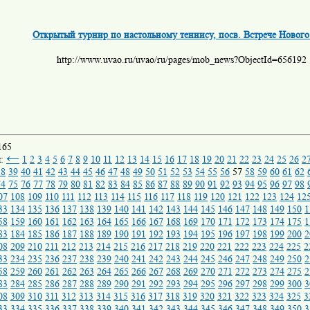
Открытый турнир по настольному теннису, посв. Встрече Нового
http://www.uvao.ru/uvao/ru/pages/mob_news?ObjectId=656192
165
←
ы:
1
2
3
4
5
6
7
8
9
10
11
12
13
14
15
16
17
18
19
20
21
22
23
24
25
26
2
38
39
40
41
42
43
44
45
46
47
48
49
50
51
52
53
54
55
56
57
58
59
60
61
62
74
75
76
77
78
79
80
81
82
83
84
85
86
87
88
89
90
91
92
93
94
95
96
97
98
07
108
109
110
111
112
113
114
115
116
117
118
119
120
121
122
123
124
12
33
134
135
136
137
138
139
140
141
142
143
144
145
146
147
148
149
150
1
58
159
160
161
162
163
164
165
166
167
168
169
170
171
172
173
174
175
1
83
184
185
186
187
188
189
190
191
192
193
194
195
196
197
198
199
200
2
08
209
210
211
212
213
214
215
216
217
218
219
220
221
222
223
224
225
2
33
234
235
236
237
238
239
240
241
242
243
244
245
246
247
248
249
250
2
58
259
260
261
262
263
264
265
266
267
268
269
270
271
272
273
274
275
2
83
284
285
286
287
288
289
290
291
292
293
294
295
296
297
298
299
300
3
08
309
310
311
312
313
314
315
316
317
318
319
320
321
322
323
324
325
3
33
334
335
336
337
338
339
340
341
342
343
344
345
346
347
348
349
350
3