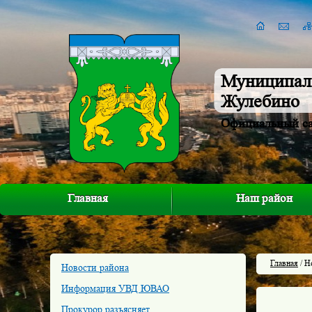
Муниципал
Жулебино
Официальный с
Главная
Наш район
Главная
/ Н
Новости района
Информация УВД ЮВАО
Прокурор разъясняет