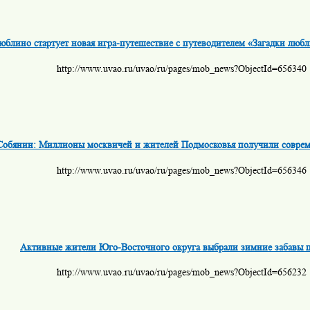
юблино стартует новая игра-путешествие с путеводителем «Загадки люб
http://www.uvao.ru/uvao/ru/pages/mob_news?ObjectId=656340
Собянин: Миллионы москвичей и жителей Подмосковья получили соврем
http://www.uvao.ru/uvao/ru/pages/mob_news?ObjectId=656346
Активные жители Юго-Восточного округа выбрали зимние забавы п
http://www.uvao.ru/uvao/ru/pages/mob_news?ObjectId=656232