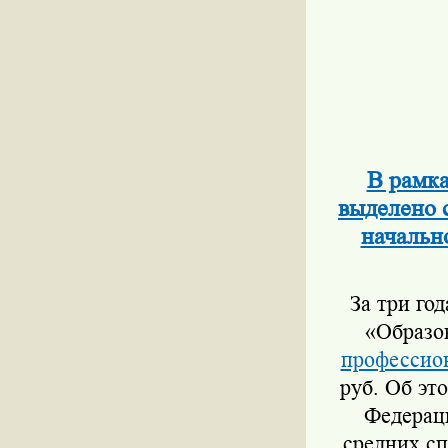
В рамка
выделено 
начальн
За три го
«Образо
профессион
руб. Об эт
Федерац
средних с