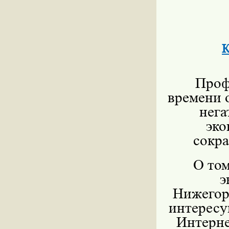
К
Проф
времени о
нега
эко
сокр
О том
э
Нижегор
интересу
Интерн