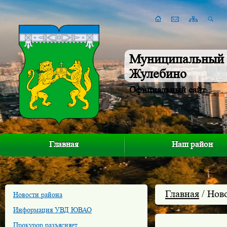
Муниципальный 
Жулебино
Официальный сайт
Главная
Наш район
Главная
/ Нов
Новости района
Информация УВД ЮВАО
Прокурор разъясняет