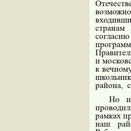
Отечест
возможн
входивши
странам
согласи
програм
Правител
и москов
к вечном
школьник
района,
Но н
проводил
рамках п
наш рай