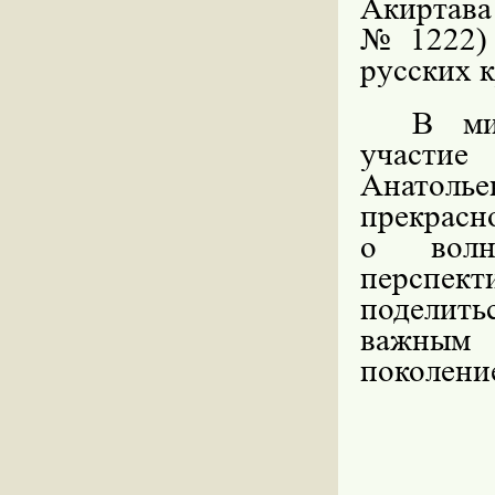
Акиртава
№1222) 
русских 
В ми
участие
Анатоль
прекрасн
о волн
перспек
поделить
важным
поколени