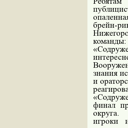
Ребятам
публицис
опаленна
брейн-р
Нижегоро
коман
«Содру
интерес
Вооруже
знания и
и оратор
реагир
«Содруже
финал пр
округа.
игроки 