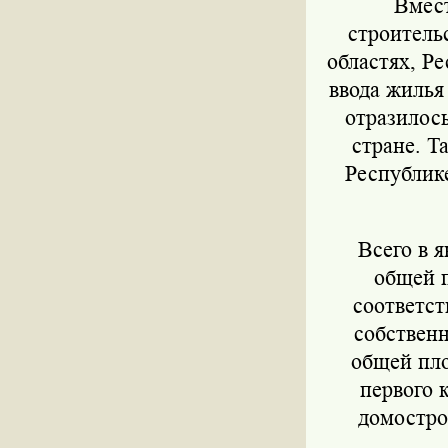
Вмест
строитель
областях, Р
ввода жилья
отразилос
стране. Т
Республике
Всего в я
общей п
соответст
собственн
общей пло
первого 
домостро