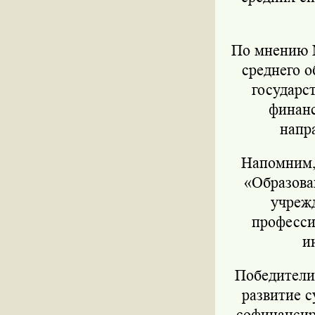
По мнению М
среднего о
государс
финанс
напр
Напомним,
«Образова
учреж
професси
и
Победители
развитие с
софинансир