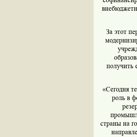
внебюджетны
За этот п
модернизи
учреж
образов
получить 
«Сегодня т
роль в 
резе
промышле
страны на го
направл