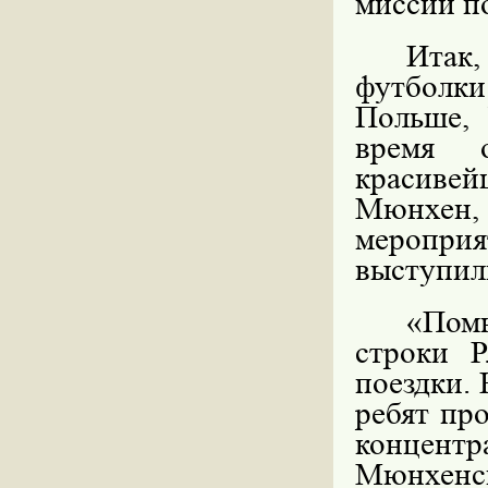
миссии п
Итак,
футболки
Польше, 
время 
красивей
Мюнхен,
меропри
выступил
«Помн
строки Р
поездки. 
ребят пр
концент
Мюнхенс