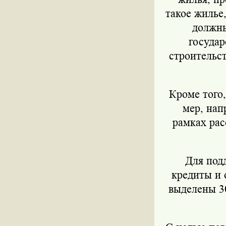
такое жилье
должны
государ
строительс
Кроме того
мер, нап
рамках ра
Для под
кредиты и 
выделены 30