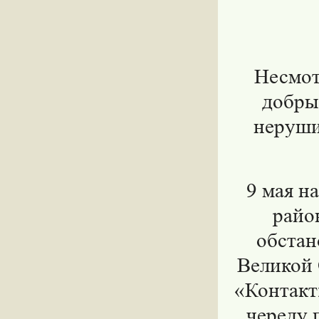
Несмот
добры
неруши
9 мая н
райо
обстан
Великой 
«Контакт
череду 