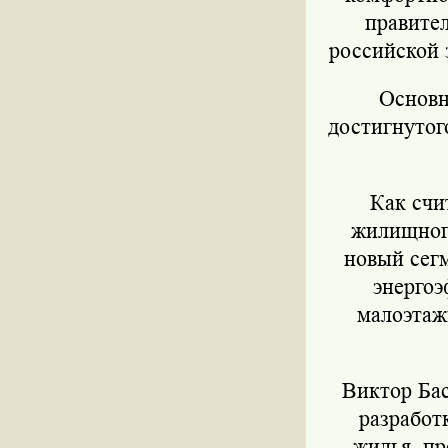
правите
российской 
Основн
достигнутог
Как счи
жилищного
новый сег
энергоэ
малоэтаж
Виктор Бас
разработ
жилья, п