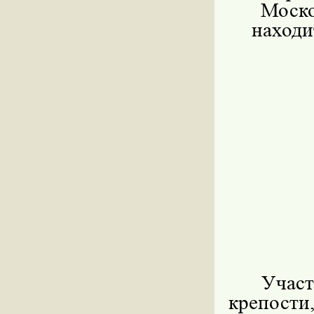
Моск
находит
Учас
крепос