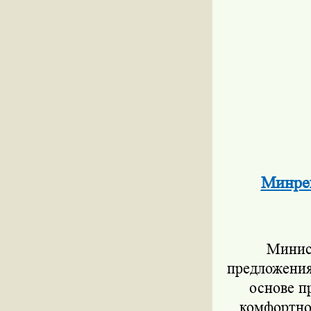
Минрег
Минист
предложения
основе п
комфортно