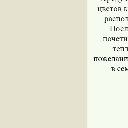
цветов 
распо
Посл
почетн
теп
пожелания
в се