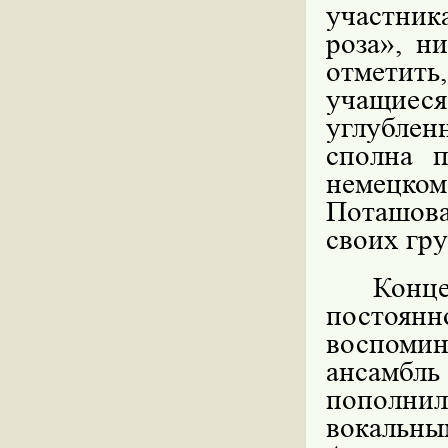
участник
роза», н
отметить
учащие
углублен
сполна п
немецком
Поташова
своих гр
Конц
постоянн
воспомин
ансамб
пополнил
вокальн