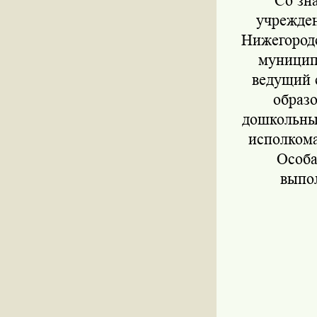
Со зн
учрежден
Нижегородс
муницип
ведущий 
образо
дошкольны
исполком
Особа
выпо