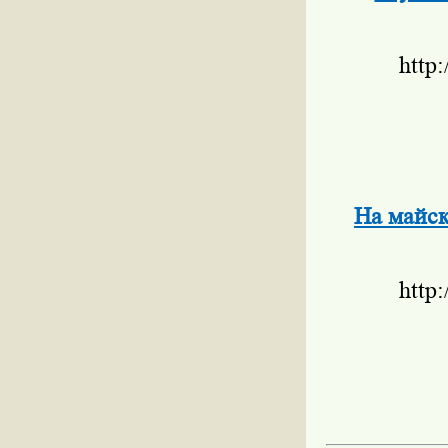
http
На майск
http