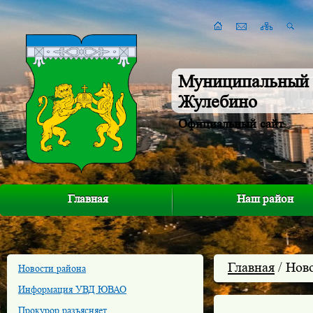
Муниципальный 
Жулебино
Официальный сайт
Главная
Наш район
Главная
/ Нов
Новости района
Информация УВД ЮВАО
Прокурор разъясняет