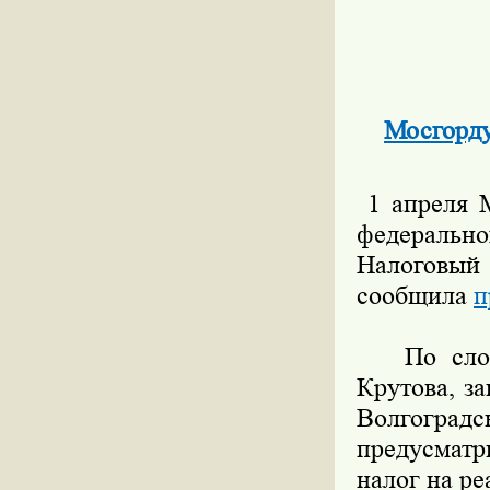
Мосгорду
1 апреля М
федерально
Налоговы
сообщила
п
По словам
Крутова, з
Волгогра
предусматр
налог на р