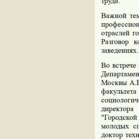
труда.
Важной тем
професси
отраслей г
Разговор 
заведениях.
Во встрече
Департаме
Москвы А.В
факульте
социологич
директора
"Городской
молодых сп
доктор тех