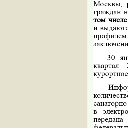
Москвы, 
граждан н
том числ
и выдаютс
профиле
заключени
30
ян
квартал 
курортное
Инфор
количеств
санаторно
в электр
передан
федераль