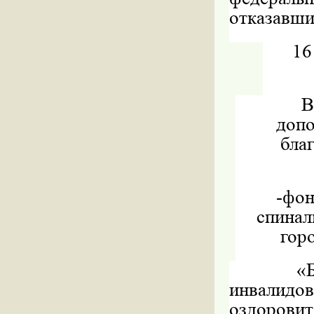
отказавши
1
допо
бла
-
фо
спинал
гор
«
инвалидо
оздорови