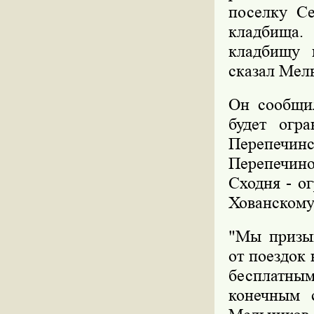
поселку Се
кладбища
кладбищу 
сказал Мел
Он сообщи
будет огр
Перепечи
Перепечино
Сходня - о
Хованскому
"Мы призыв
от поездок
бесплатны
конечным 