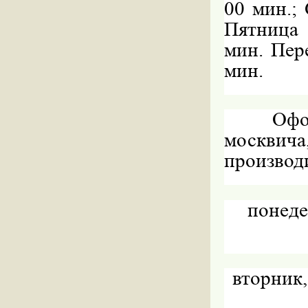
00
мин.;
Пятница
мин.
Пере
мин.
Офо
москвич
производ
понедел
вторник, 