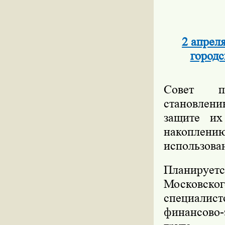
2 апрел
городс
Совет пр
становлени
защите их
накоплени
использова
Планирует
Московск
специалис
финансово