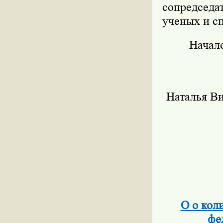
сопредсед
ученых и сп
Начало
Наталья Ви
О о кол
фе