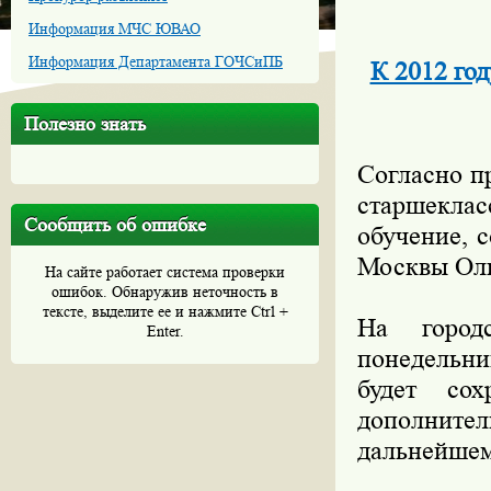
Информация МЧС ЮВАО
Информация Департамента ГОЧСиПБ
К 2012 го
Полезно знать
Согласно п
старшеклас
Сообщить об ошибке
обучение, 
Москвы Оль
На сайте работает система проверки
ошибок. Обнаружив неточность в
тексте, выделите ее и нажмите Ctrl +
На город
Enter.
понедельни
будет сох
дополните
дальнейшем