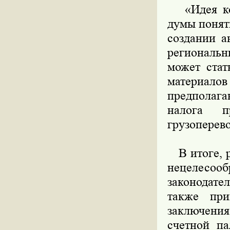
«Идея колл
думы понятн
создании а
региональ
может стат
материалов
предполаг
налога п
грузоперево
В итоге, р
нецелес
законодат
также при
заключени
счетной па