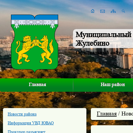
Муниципальный 
Жулебино
Официальный сайт
Главная
Наш район
Главная
/ Нов
Новости района
Информация УВД ЮВАО
Прокурор разъясняет