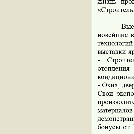
жизнь про
«Строительн
Выставка
новейшие в
технологий
выставки-я
- Строит
отоплен
кондициони
- Окна, дв
Свои экспо
производи
материалов
демонстрац
бонусы от 