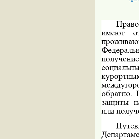
Право
имеют от
проживаю
Федерал
получени
социальн
курортны
междугор
обратно. 
защиты н
или получ
Путе
Департам