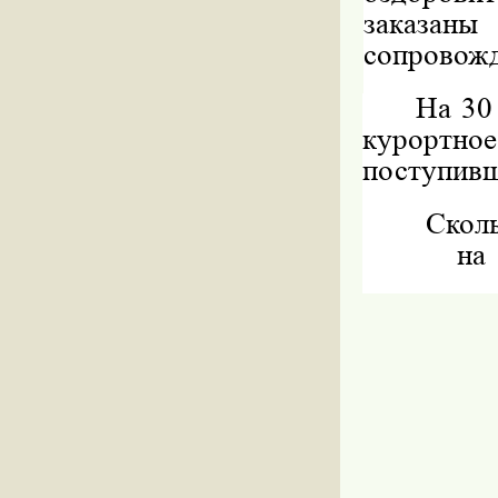
заказан
сопровож
На 30
курортно
поступивш
Скол
на