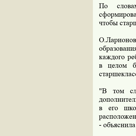
По слова
сформиров
чтобы стар
О.Ларионо
образован
каждого ре
в целом б
старшеклас
"В том сл
дополнител
в его шко
расположен
- объяснила