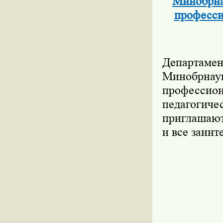
Минобрна
професси
Департаме
Минобрнау
профессио
педагоги
приглашают
и все заинт