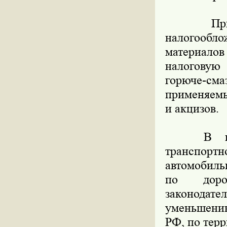
При это
налогообло
материалов
налоговую 
горюче-см
применяемы
и акцизов.
В насто
транспортн
автомобиль
по доро
законодате
уменьшению
РФ, по тер