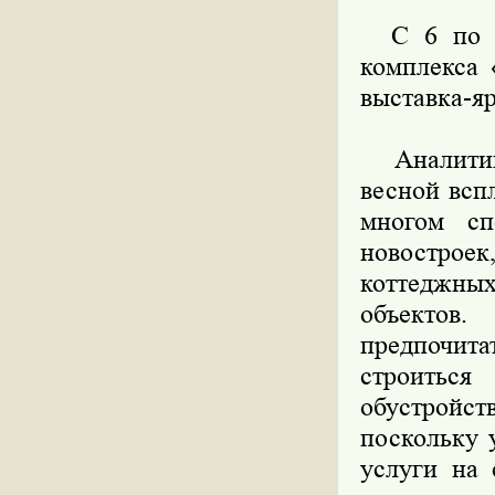
С 6 по 10
комплекса 
выставка-я
Аналитики
весной всп
многом сп
новостроек
коттеджны
объектов
предпочита
строитьс
обустройс
поскольку 
услуги на 