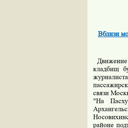
Вблизи мо
Движение 
кладбищ б
журналист
пассажирск
связи Моск
"На Пасху
Архангель
Носовихинс
районе под