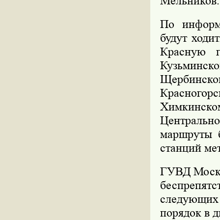
Мельников.
По информ
будут ходи
Красную г
Кузьмин
Щербинско
Красного
Химкинск
Центрально
маршруты 
станций ме
ГУВД Москв
беспрепятс
следующих
порядок в 