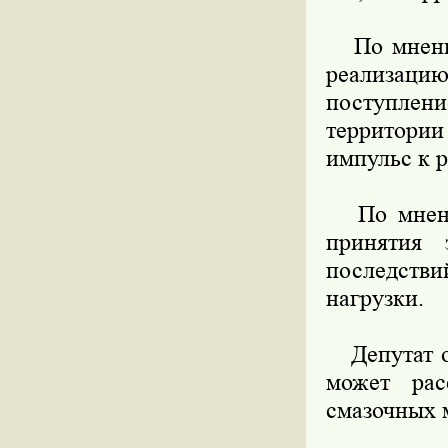
По мнению 
реализац
поступлен
территории
импульс к 
По мнению
принятия 
последств
нагрузки.
Депутат об
может рас
смазочных 