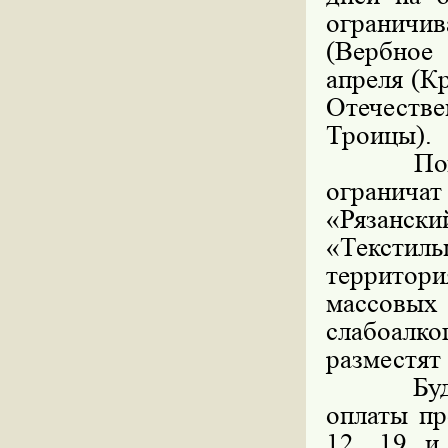
ограничив
(Вербное 
апреля (К
Отечест
Троицы).
Помимо з
ограничат
«Рязан
«Текстил
территор
массовых
слабоалко
разместят
Будут ор
оплаты пр
12, 19 и