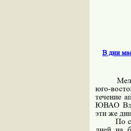
В дни ма
Мелкороз
юго-вост
течение а
ЮВАО Вла
эти же дн
По слова
дней на 