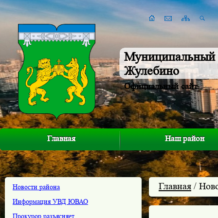
Муниципальный 
Жулебино
Официальный сайт
Главная
Наш район
Главная
/ Нов
Новости района
Информация УВД ЮВАО
Прокурор разъясняет