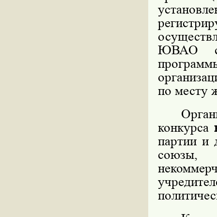
установ
регист
осущест
ЮВАО св
програм
организац
по месту 
Орган
конкурса
партии и 
союзы, р
некоммер
учредит
политичес