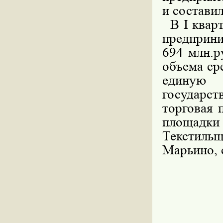
и состави
В I кварт
предприни
694 млн.р
объема ср
единую 
государс
торговая 
площадки
Текстил
Марьино, 