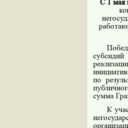
С 1 мая
ко
негосуд
работа
Побед
субсид
реализа
инициати
по резуль
публично
сумма Гран
К уча
негосуда
организа