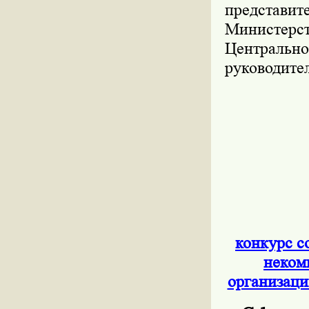
представит
Министерст
Центральн
руководите
конкурс с
неком
организаци