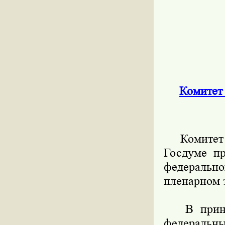
Комитет
Комитет п
Госдуме п
федеральн
пленарном 
В принято
федеральны