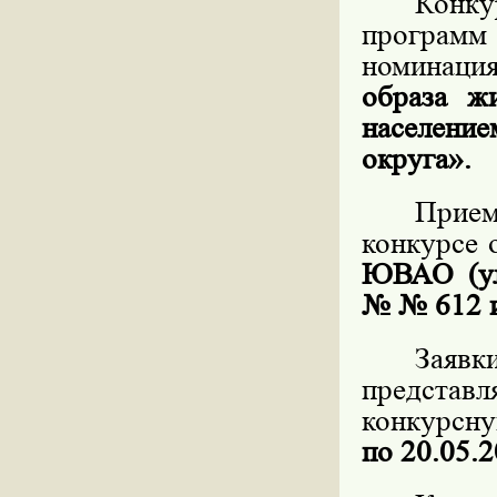
Конк
программ
номинаци
образа ж
населен
округа».
Прие
конкурсе 
ЮВАО (ул.
№ № 612 и
Зая
предста
конкурсн
по 20.05.2