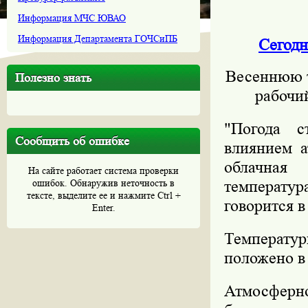
Информация МЧС ЮВАО
Информация Департамента ГОЧСиПБ
Сегодн
Весеннюю т
Полезно знать
рабочи
"Погода с
Сообщить об ошибке
влиянием а
облачная
На сайте работает система проверки
ошибок. Обнаружив неточность в
температу
тексте, выделите ее и нажмите Ctrl +
говорится 
Enter.
Температу
положено в 
Атмосферно