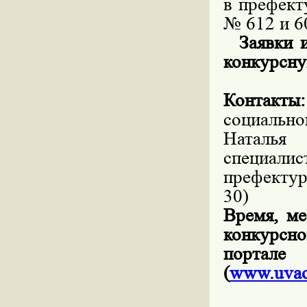
в префект
№ 612 и 6
Заявки и
конкурсную
Контакты:
социальн
Наталья 
специал
префектур
30)
Время, ме
конкурсн
портал
(
www
.uva