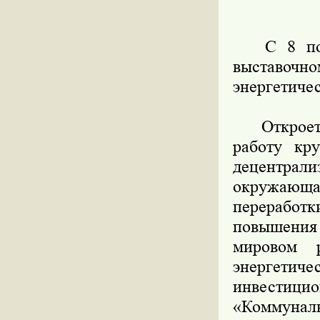
С 8 по 11
выставочн
энергетиче
Откроется
работу кр
децентра
окружающа
переработ
повышения
мировом р
энергетиче
инвести
«Коммунал