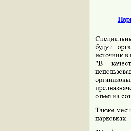
Пар
Специальн
будут орг
источник в
"В качес
использо
организо
предназна
отметил со
Также мест
парковках.