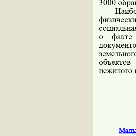
3000 обра
Наиболе
физическ
социальна
о факте 
документ
земельно
объекто
нежилого 
Малы