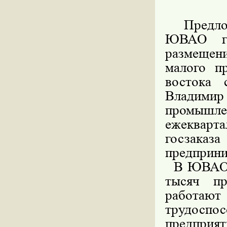
Предложи
ЮВАО го
размещени
малого п
востока
Владими
промышл
ежекварта
госзак
предприни
В ЮВАО на
тысяч пр
работают
трудоспо
предприят