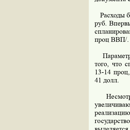
Расходы бю
руб. Вперв
спланирова
проц ВВП/. 
Параметры
того, что 
13-14 проц
41 долл.
Несмотря 
увеличива
реализацию
государст
выделяется 