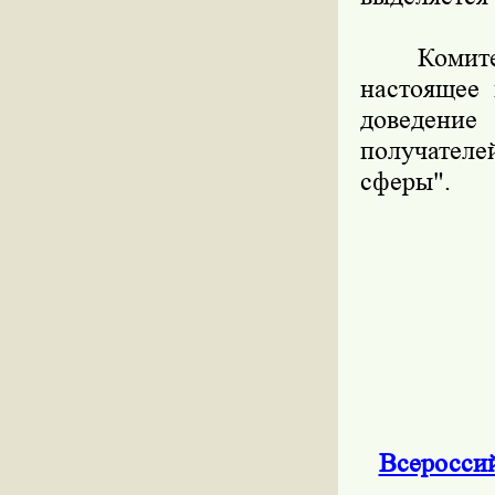
Комитет п
настоящее 
доведени
получател
сферы".
Всеросси