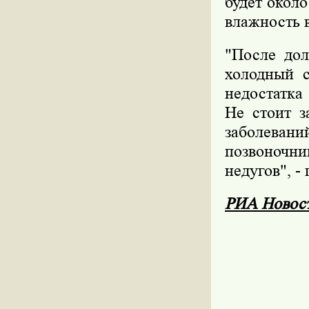
будет окол
влажность в
"После дол
холодный с
недостатка
Не стоит з
заболеван
позвоночн
недугов", 
РИА Новос