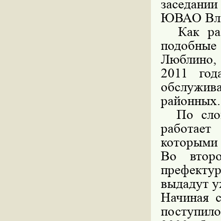
заседани
ЮВАО Вла
Как рас
подобные
Люблино,
2011 год
обслужи
районных.
По слова
работае
которыми 
Во второ
префект
выдадут у
Начиная с
поступило