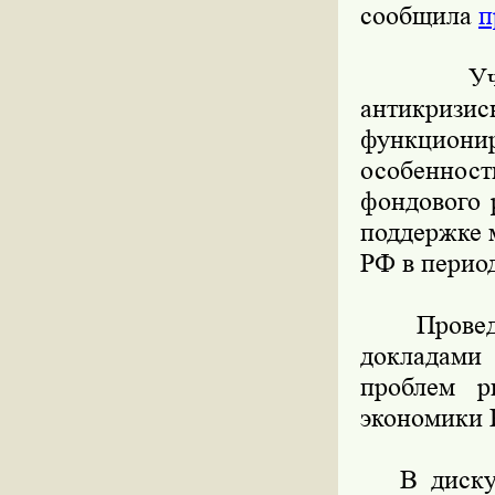
сообщила
п
Участни
антикризи
функцион
особеннос
фондового 
поддержке м
РФ в перио
Проведет
докладами
проблем р
экономики 
В дискусс