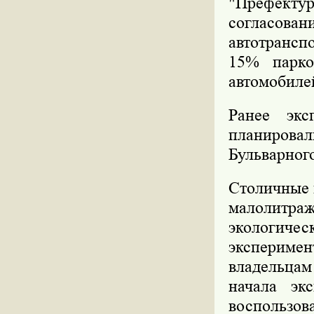
"Префекту
согласован
автотрансп
15% парко
автомобиле
Ранее экс
планировал
Бульварного
Столичные 
малолитра
экологичес
эксперимен
владельцам
начала эк
воспользов