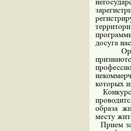
негосуда
зарегистр
регистри
террито
программы
досуга на
Организ
признают
профессио
некоммер
которых и
Конкурс 
проводитс
образа жи
месту жит
Прием зая