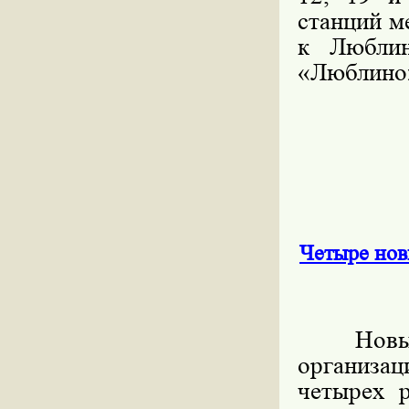
станций м
к Люблин
«Люблино
Четыре нов
Новые ц
организац
четырех 