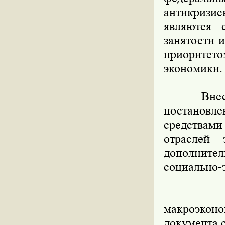
антикризи
являются 
занятости 
приоритето
экономики.
Внесенн
постанов
средствами
отраслей
дополните
социально-
Профил
макроэкон
документа 