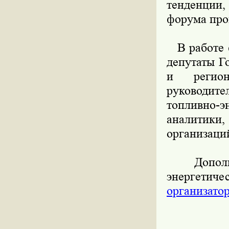
тенденции
форума про
В работе ф
депутаты Г
и регион
руководи
топливно-
аналитики
организаци
Дополнит
энергети
организато