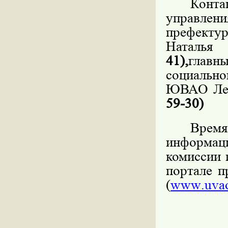
Конт
управлен
префек
Наталья
41),
главн
социальн
ЮВАО Леб
59-30)
Врем
информац
комиссии 
портале 
(
www
.
uva