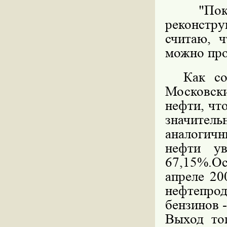
"Пока о
реконстру
считаю, ч
можно про
Как сооб
Московск
нефти, чт
значите
аналогич
нефти ув
67,15%.О
апреле 20
нефтепро
бензинов 
Выход топ