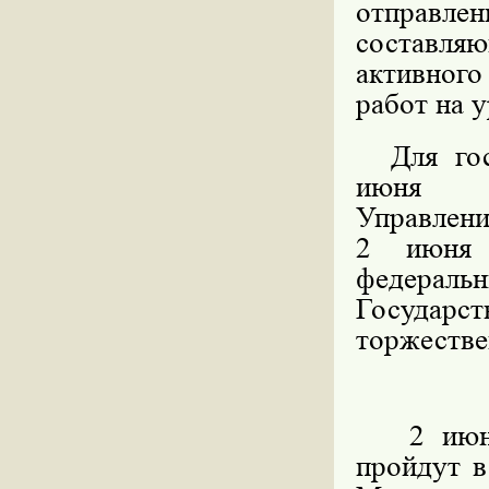
отправл
составля
активного
работ на 
Для гост
июня в
Управлени
2 июня 
федерал
Государст
торжестве
2 июня т
пройдут в