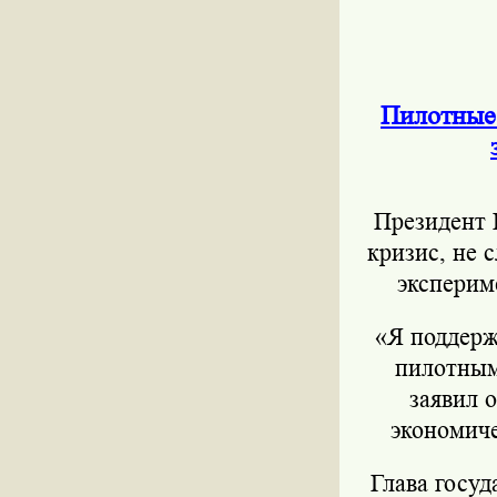
Пилотные
Президент 
кризис, не 
эксперим
«Я поддерж
пилотным
заявил 
экономиче
Глава госуд