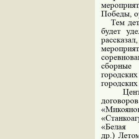
меропри
Победы, о
Тем детям
будет уд
рассказа
меропри
соревнова
сборные
городск
городских
Центром
договор
«Микоя
«Станкоа
«Бе
др.) Лето