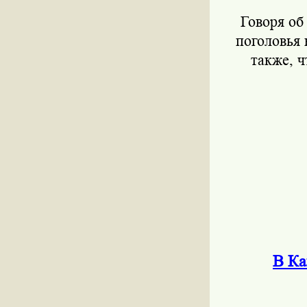
Говоря об
поголовья 
также, 
В Ка