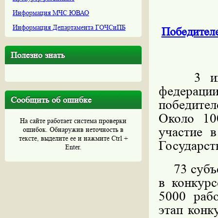
Информация МЧС ЮВАО
Информация Департамента ГОЧСиПБ
Победителе
Полезно знать
3 июня
федерац
Сообщить об ошибке
победите
Около 10
На сайте работает система проверки
участие 
ошибок. Обнаружив неточность в
тексте, выделите ее и нажмите Ctrl +
Государст
Enter.
73 субъек
в конкурс
5000 раб
этап конк