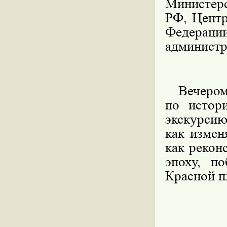
Министер
РФ, Центр
Федерац
администр
Вечером у
по истор
экскурсию
как измен
как рекон
эпоху, п
Красной п