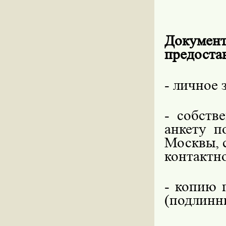
Докуме
предоста
- личное 
- собств
анкету п
Москвы, 
контактно
- копию 
(подлинни