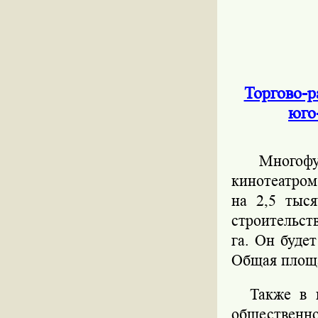
Торгово-р
юго
Многофун
кинотеатром
на 2,5 тыс
строительст
га. Он буде
Общая площа
Также в пл
общественн