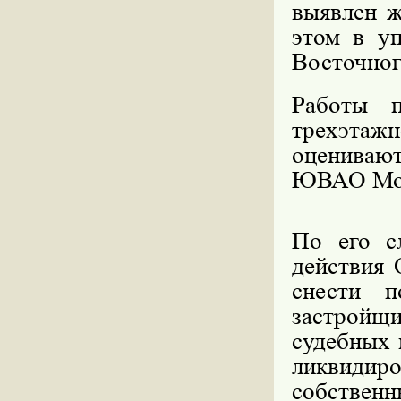
выявлен ж
этом в уп
Восточног
Работы п
трехэта
оценивают
ЮВАО Мос
По его с
действия
снести п
застройщи
судебных 
ликвидиро
собствен