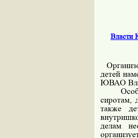
Власти 
Организо
детей нам
ЮВАО Вла
Особое 
сиротам, 
также де
внутришко
делам не
организуе