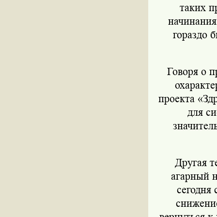
таких п
начинания,
гораздо 
Говоря о 
охаракте
проекта «Зд
для с
значитель
Другая т
агарный н
сегодня 
снижение
вернуться к