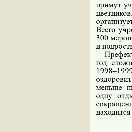
примут уч
цветнико
организу
Всего учр
300 мероп
и подрост
Префект 
год слож
1998–199
оздоровит
меньше н
одну отд
сокращен
находится