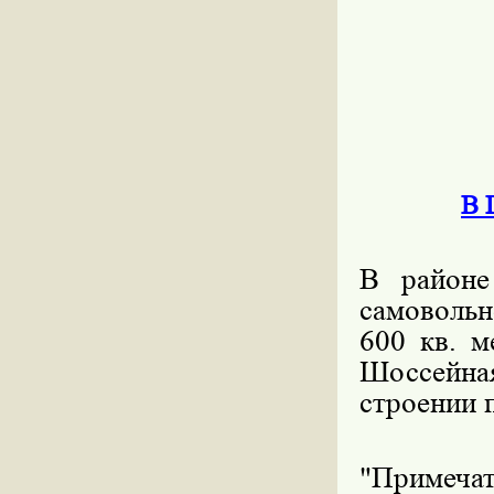
В 
В районе
самоволь
600 кв. м
Шоссейна
строении 
"Примечат