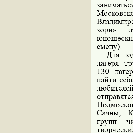
занимат
Московск
Владимир
зори» о
юношеских
смену).
Для подр
лагеря т
130 лаге
найти себ
любителей
отправят
Подмоско
Саяны, К
групп ч
творческ