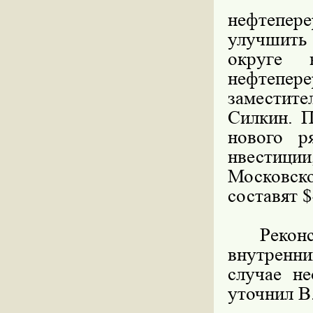
нефтепер
улучшить
округе 
нефтепер
замест
Силкин. П
нового р
нвестиц
Московск
составят $
Реконстр
внутренни
случае не
уточнил В