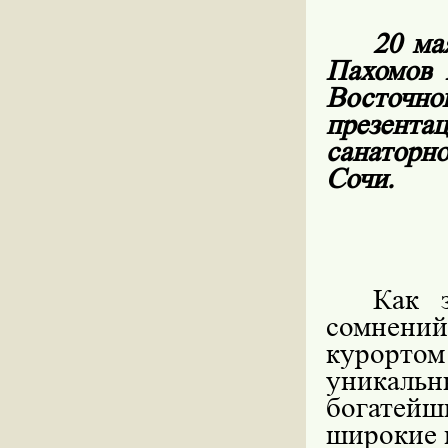
20 ма
Пахомов 
Восточн
презент
санаторн
Сочи.
Как 
сомнени
курорто
уникаль
богатейш
широкие 