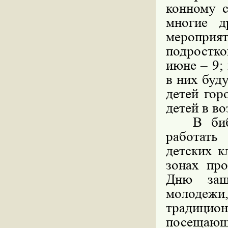
конному с
многие д
мероприят
подростко
июне – 9; 
в них буд
детей гор
детей в во
В библио
работать
детских к
зонах пр
Дню защ
молодеж
традицион
посещающ