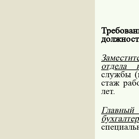
Требован
должност
Заместит
отдела и
службы (
стаж раб
лет.
Главны
бухгалте
специальн