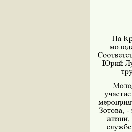
На Кр
молод
Соответс
Юрий Лу
тр
Молод
участие
мероприя
Зотова, -
жизни,
службе