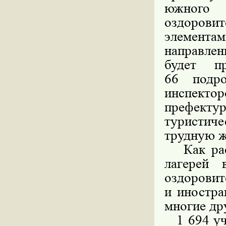
южного 
оздоров
элемента
направле
будет п
66 подр
инспекто
префекту
туристиче
трудную ж
Как рас
лагерей 
оздоровит
и иностра
многие др
1 694 уч