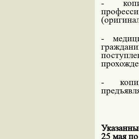
- копи
професси
(оригинал
- медиц
граждан
поступл
прохожде
- копи
предъявля
Указанны
25 мая по