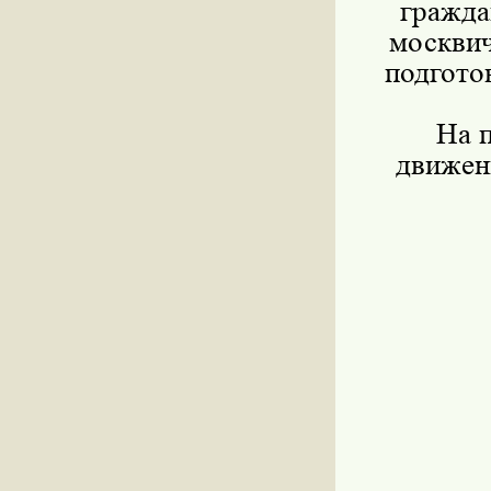
гражда
москви
подгото
На п
движен