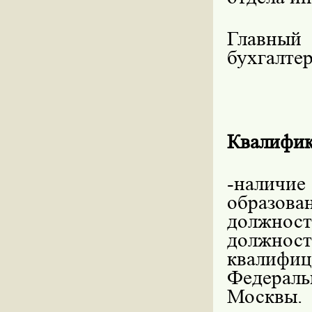
Главны
бухгалтер
Квалифик
-налич
образов
должност
должност
квалифи
Федераль
Москвы.