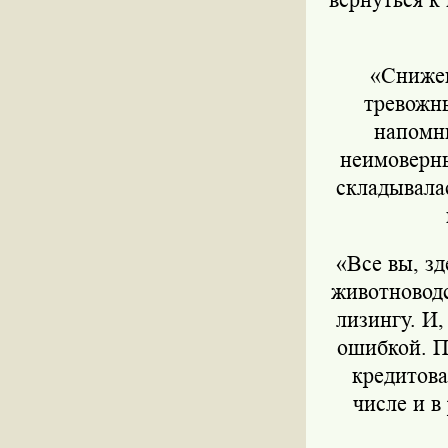
«Снижен
тревожн
напомни
неимоверны
складывалас
«Все вы, з
животноводс
лизингу. И,
ошибкой. П
кредитова
числе и в