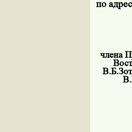
по адрес
члена П
Вост
В.Б.Зо
В.