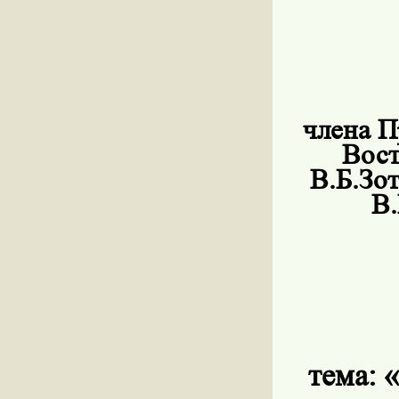
члена П
Вост
В.Б.Зо
В.
тема:
«