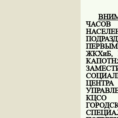
ВНИ
ЧАСОВ
НАС
ПОДРАЗ
ПЕРВЫМ
ЖКХиБ,
КАПОТ
ЗАМЕС
СОЦИАЛ
ЦЕНТР
УПРАВЛЕ
КЦСО 
ГОРО
СПЕЦ