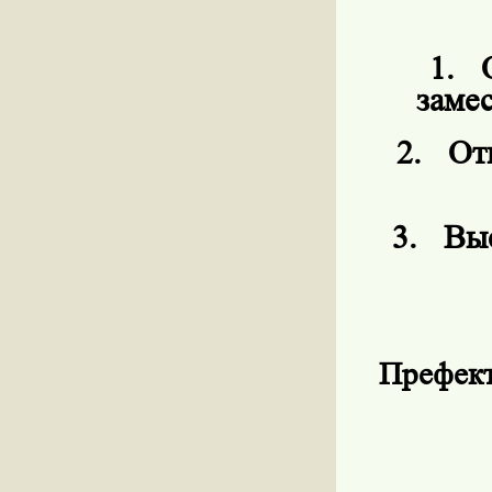
1.
заме
2.
От
3.
Выс
Префект