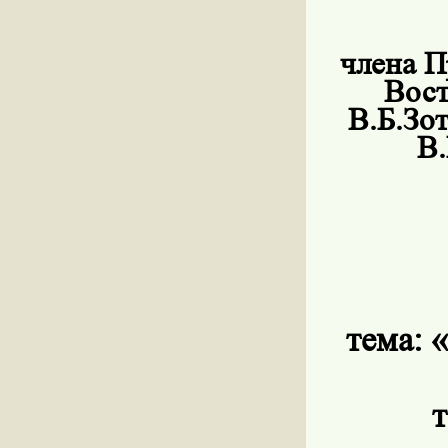
члена П
Вост
В.Б.Зо
В.
тема:
«
т