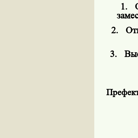
1.
заме
2.
От
3.
Выс
Префект