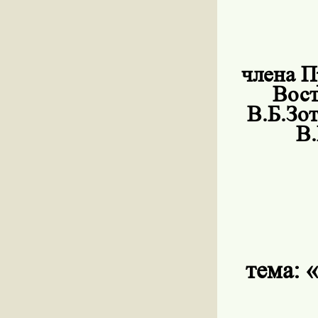
члена П
Вост
В.Б.Зо
В.
тема:
«