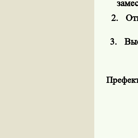
заме
2.
От
3.
Выс
Префект