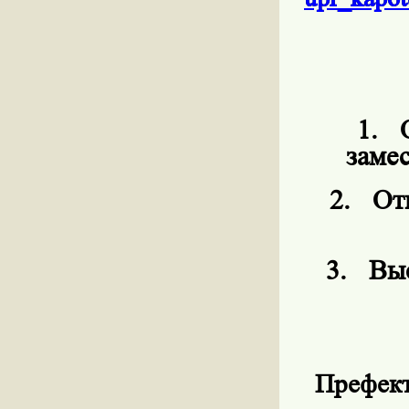
1.
заме
2.
От
3.
Выс
Префект