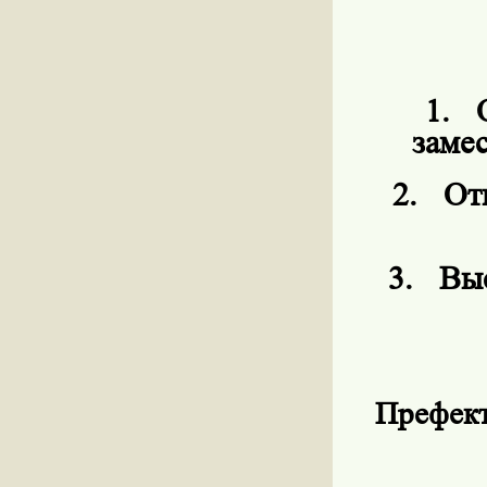
1.
заме
2.
От
3.
Выс
Префект