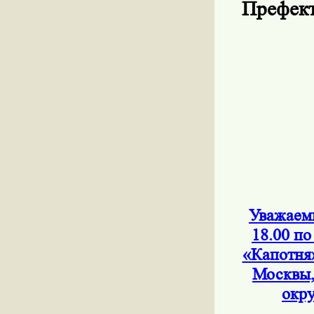
Префект
Уважаемы
18.00 по
«Капотня
Москвы,
окру