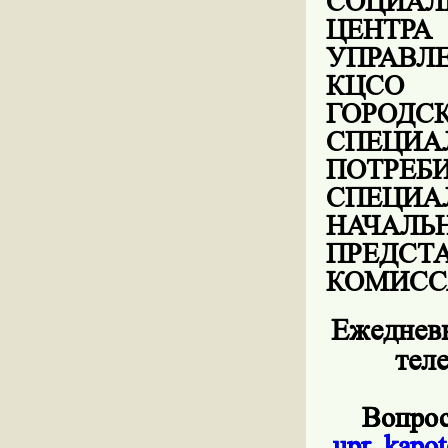
СОЦИАЛ
ЦЕНТР
УПРАВЛЕ
КЦСО 
ГОРО
СПЕЦ
ПОТР
СПЕЦИ
НАЧАЛЬ
ПРЕД
КОМИСС
Ежедневн
тел
Вопрос
upr
_
kapot