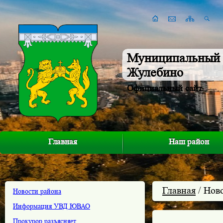
Муниципальный 
Жулебино
Официальный сайт
Главная
Наш район
Главная
/ Нов
Новости района
Информация УВД ЮВАО
Прокурор разъясняет