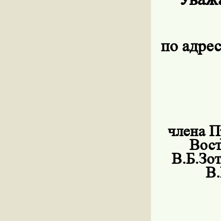
по адрес
члена П
Вост
В.Б.Зо
В.