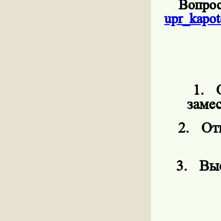
Вопрос
upr
_
kapot
1.
заме
2.
От
3.
Выс