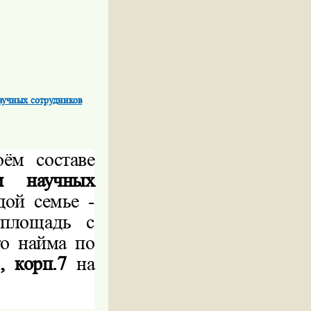
аучных сотрудников
ём составе
 и научных
ой семье -
площадь с
го
найма по
, корп.7
на