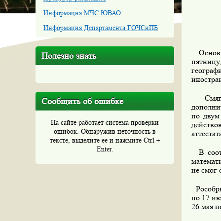
Информация МЧС ЮВАО
Информация Департамента ГОЧСиПБ
Основна
Полезно знать
пятницу
географ
иностра
Смягчи
Сообщить об ошибке
дополни
по двум
На сайте работает система проверки
действов
ошибок. Обнаружив неточность в
аттестат
тексте, выделите ее и нажмите Ctrl +
Enter.
В соотв
математи
не смог 
Рособрна
по 17 ию
26 мая п