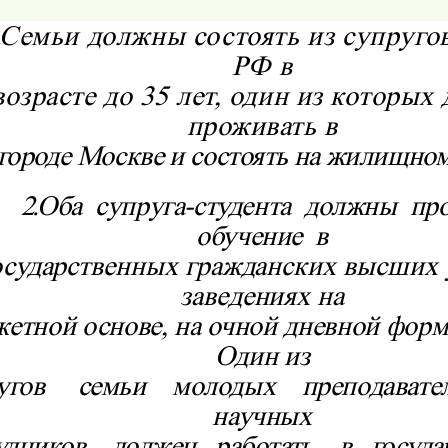
Семьи должны состоять из супругов
РФ в
возрасте до 35 лет, один из которых
проживать в
городе Москве и состоять на жилищном
2.
Оба
супруга-студента
должны
пр
обучение
в
осударственных гражданских высших
заведениях на
етной основе, на очной дневной форм
Один из
угов
семьи
молодых
преподавате
научных
удников
должен
работать
в
госуда