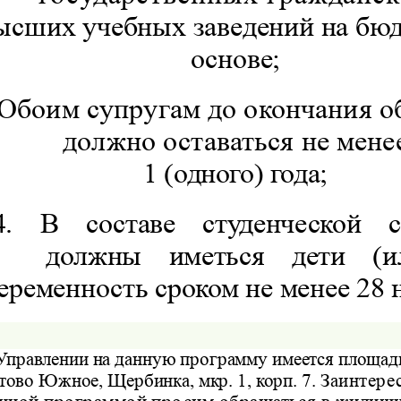
ысших учебных заведений на бю
основе;
Обоим супругам до окончания о
должно оставаться не мене
1 (одного) года;
4.
В
составе
студенческой
должны
иметься
дети
(и
еременность сроком не менее 28 н
Управлении на данную программу имеется площадь
тово Южное, Щербинка, мкр. 1, корп. 7.
Заинтере