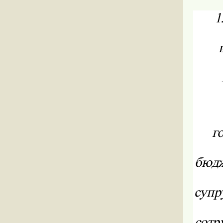
1.
г
бюдж
супр
сотр