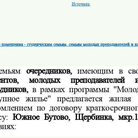
Источник
помещения - студенческим семьям, семьям молодых преподавателей и н
емьям
очередников,
имеющим в сво
дентов, молодых преподавателей
удников,
в рамках
программы "Молод
упное жилье" предлагается
жилая 
млением по договору краткосрочно
су:
Южное Бутово, Щербинка, мкр.1
виях: