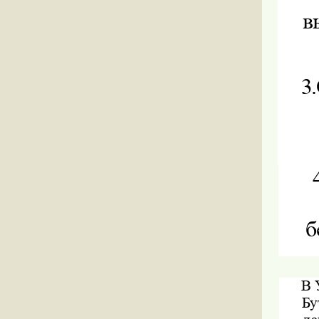
в
3.
б
В 
Бу