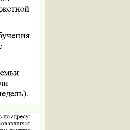
джетной
бучения
е
семьи
ли
едель).
 по адресу:
совавшихся