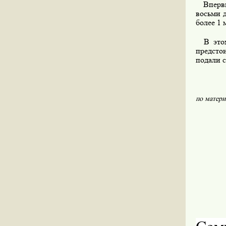
Впервые
восьми 
более 1 
В этом 
предсто
подали с
по матер