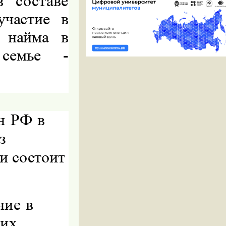
 составе
участие в
у найма в
семье -
н РФ в
з
и состоит
ние в
ких