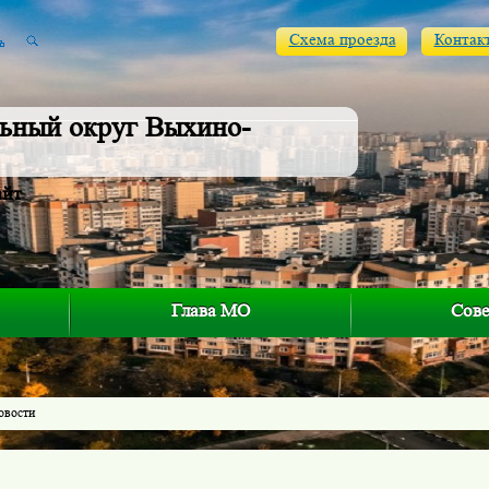
Схема проезда
Контак
ьный округ Выхино-
айт
Глава МО
Сове
овости