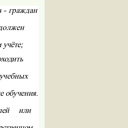
 - граждан
 должен
 учёте;
оходить
 учебных
е обучения.
лей
или
рственном