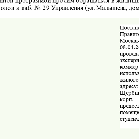
нной программой просим обращаться в жилищ
йонов и каб. № 29
Управления (ул. Малышева, дом 
Постан
Правит
Москвы
08.0
провед
эксп
коммер
исполь
жило
адр
Щерби
кор
предос
поме
студенч