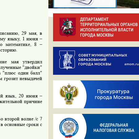
исанию, 29 мая, в
му языку, 1 июня –
о математике, 8 –
историю.
ине мая утвердил
олученные "двойки"
а "плюс один балл"
ам грозит невыдачей
й язык, 20 июня –
важительной причине
о второй волне /с 7
 в основные сроки с