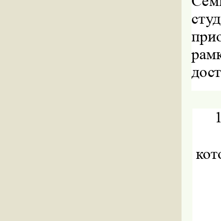
Се
сту
при
ра
дост
1
кот