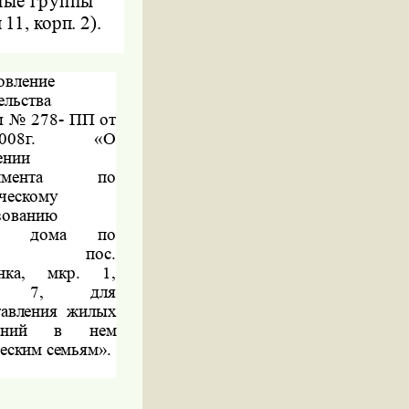
ные группы
11, корп. 2).
овление
ельства
 № 278- ПП от
4.2008г.
«О
ении
еримента по
ческому
зованию
го дома по
есу: пос.
нка, мкр. 1,
п. 7, для
тавления жилых
щений в нем
еским семьям».