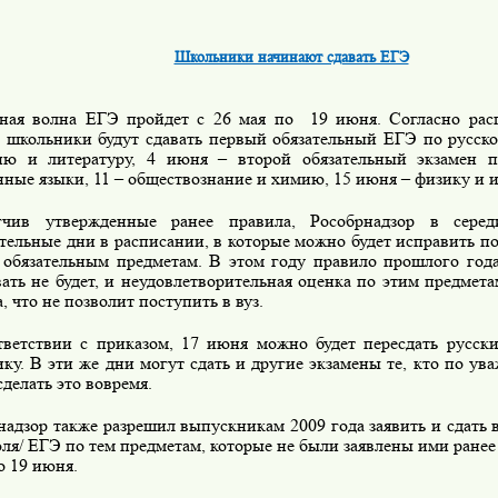
Школьники начинают сдавать ЕГЭ
я волна ЕГЭ пройдет с 26 мая по 19 июня. Согласно расп
, школьники будут сдавать первый обязательный ЕГЭ по русско
ию и литературу, 4 июня – второй обязательный экзамен п
нные языки, 11 – обществознание и химию, 15 июня – физику и 
в утвержденные ранее правила, Рособрнадзор в серед
тельные дни в расписании, в которые можно будет исправить п
 обязательным предметам. В этом году правило прошлого год
ать не будет, и неудовлетворительная оценка по этим предмет
а, что не позволит поступить в вуз.
етствии с приказом, 17 июня можно будет пересдать русски
ку. В эти же дни могут сдать и другие экзамены те, кто по у
сделать это вовремя.
дзор также разрешил выпускникам 2009 года заявить и сдать в
ля/ ЕГЭ по тем предметам, которые не были заявлены ими ранее
о 19 июня.