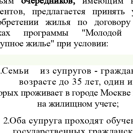
мьям
очередников,
имеющим в
дентов, предлагается
принять 
обретении жилья по договор
мках
программы "Молодой 
упное жилье" при условии:
.
Семьи
из супругов - гражда
возрасте до 35 лет, один и
орых проживает в городе Москве 
на жилищном учете;
2.
Оба супруга проходят обуче
государственных гражданс