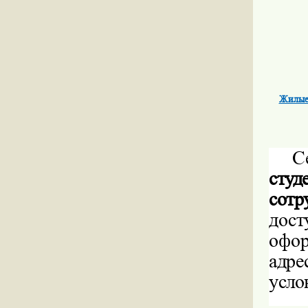
Жилые 
С
сту
сотр
дост
офор
адре
усло