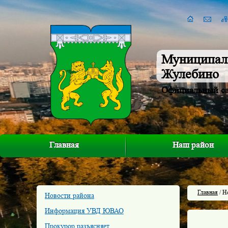
Муниципал
Жулебино
Официальный с
Главная
Наш район
Главная
/ Н
Новости района
Информация УВД ЮВАО
Прокурор разъясняет