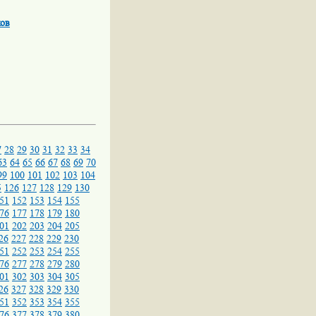
ков
7
28
29
30
31
32
33
34
63
64
65
66
67
68
69
70
99
100
101
102
103
104
5
126
127
128
129
130
51
152
153
154
155
76
177
178
179
180
01
202
203
204
205
26
227
228
229
230
51
252
253
254
255
76
277
278
279
280
01
302
303
304
305
26
327
328
329
330
51
352
353
354
355
76
377
378
379
380