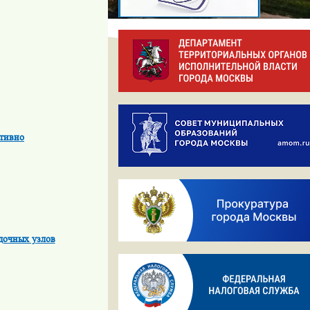
ктивно
дочных узлов