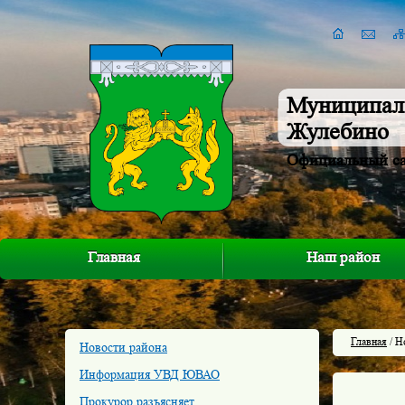
Муниципал
Жулебино
Официальный с
Главная
Наш район
Главная
/ Н
Новости района
Информация УВД ЮВАО
Прокурор разъясняет