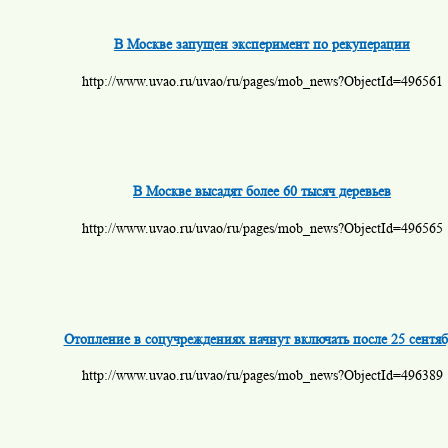
В Москве запущен эксперимент по рекуперации
http://www.uvao.ru/uvao/ru/pages/mob_news?ObjectId=496561
В Москве высадят более 60 тысяч деревьев
http://www.uvao.ru/uvao/ru/pages/mob_news?ObjectId=496565
Отопление в соцучреждениях начнут включать после 25 сентяб
http://www.uvao.ru/uvao/ru/pages/mob_news?ObjectId=496389