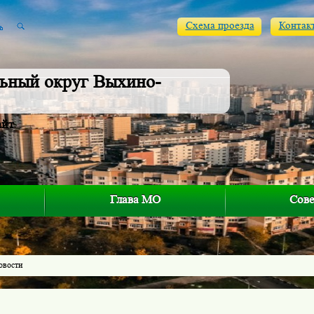
Схема проезда
Контак
ьный округ Выхино-
айт
Глава МО
Сове
овости