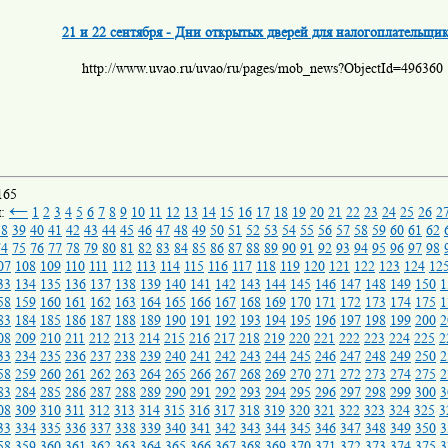
21 и 22 сентября - Дни открытых дверей для налогоплательщи
http://www.uvao.ru/uvao/ru/pages/mob_news?ObjectId=496360
165
←
ы:
1
2
3
4
5
6
7
8
9
10
11
12
13
14
15
16
17
18
19
20
21
22
23
24
25
26
2
38
39
40
41
42
43
44
45
46
47
48
49
50
51
52
53
54
55
56
57
58
59
60
61
62
74
75
76
77
78
79
80
81
82
83
84
85
86
87
88
89
90
91
92
93
94
95
96
97
98
07
108
109
110
111
112
113
114
115
116
117
118
119
120
121
122
123
124
12
33
134
135
136
137
138
139
140
141
142
143
144
145
146
147
148
149
150
1
58
159
160
161
162
163
164
165
166
167
168
169
170
171
172
173
174
175
1
83
184
185
186
187
188
189
190
191
192
193
194
195
196
197
198
199
200
2
08
209
210
211
212
213
214
215
216
217
218
219
220
221
222
223
224
225
2
33
234
235
236
237
238
239
240
241
242
243
244
245
246
247
248
249
250
2
58
259
260
261
262
263
264
265
266
267
268
269
270
271
272
273
274
275
2
83
284
285
286
287
288
289
290
291
292
293
294
295
296
297
298
299
300
3
08
309
310
311
312
313
314
315
316
317
318
319
320
321
322
323
324
325
3
33
334
335
336
337
338
339
340
341
342
343
344
345
346
347
348
349
350
3
58
359
360
361
362
363
364
365
366
367
368
369
370
371
372
373
374
375
3