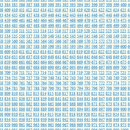
83
384
385
386
387
388
389
390
391
392
393
394
395
396
397
398
399
400
4
08
409
410
411
412
413
414
415
416
417
418
419
420
421
422
423
424
425
4
33
434
435
436
437
438
439
440
441
442
443
444
445
446
447
448
449
450
4
58
459
460
461
462
463
464
465
466
467
468
469
470
471
472
473
474
475
4
83
484
485
486
487
488
489
490
491
492
493
494
495
496
497
498
499
500
5
08
509
510
511
512
513
514
515
516
517
518
519
520
521
522
523
524
525
5
33
534
535
536
537
538
539
540
541
542
543
544
545
546
547
548
549
550
5
58
559
560
561
562
563
564
565
566
567
568
569
570
571
572
573
574
575
5
83
584
585
586
587
588
589
590
591
592
593
594
595
596
597
598
599
600
6
08
609
610
611
612
613
614
615
616
617
618
619
620
621
622
623
624
625
6
33
634
635
636
637
638
639
640
641
642
643
644
645
646
647
648
649
650
6
58
659
660
661
662
663
664
665
666
667
668
669
670
671
672
673
674
675
6
83
684
685
686
687
688
689
690
691
692
693
694
695
696
697
698
699
700
7
08
709
710
711
712
713
714
715
716
717
718
719
720
721
722
723
724
725
7
33
734
735
736
737
738
739
740
741
742
743
744
745
746
747
748
749
750
7
58
759
760
761
762
763
764
765
766
767
768
769
770
771
772
773
774
775
7
83
784
785
786
787
788
789
790
791
792
793
794
795
796
797
798
799
800
8
08
809
810
811
812
813
814
815
816
817
818
819
820
821
822
823
824
825
8
33
834
835
836
837
838
839
840
841
842
843
844
845
846
847
848
849
850
8
58
859
860
861
862
863
864
865
866
867
868
869
870
871
872
873
874
875
8
83
884
885
886
887
888
889
890
891
892
893
894
895
896
897
898
899
900
9
08
909
910
911
912
913
914
915
916
917
918
919
920
921
922
923
924
925
9
33
934
935
936
937
938
939
940
941
942
943
944
945
946
947
948
949
950
9
58
959
960
961
962
963
964
965
966
967
968
969
970
971
972
973
974
975
9