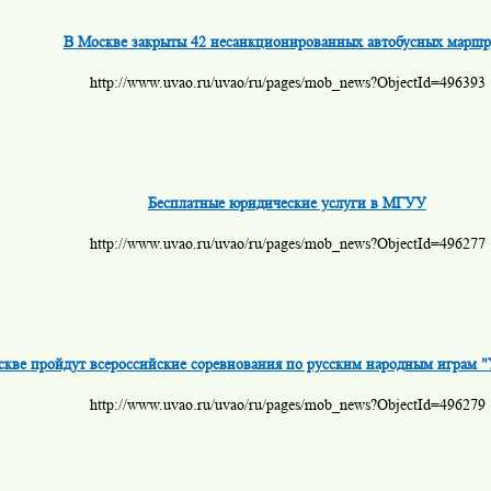
В Москве закрыты 42 несанкционированных автобусных маршр
http://www.uvao.ru/uvao/ru/pages/mob_news?ObjectId=496393
Бесплатные юридические услуги в МГУУ
http://www.uvao.ru/uvao/ru/pages/mob_news?ObjectId=496277
кве пройдут всероссийские соревнования по русским народным играм "
http://www.uvao.ru/uvao/ru/pages/mob_news?ObjectId=496279