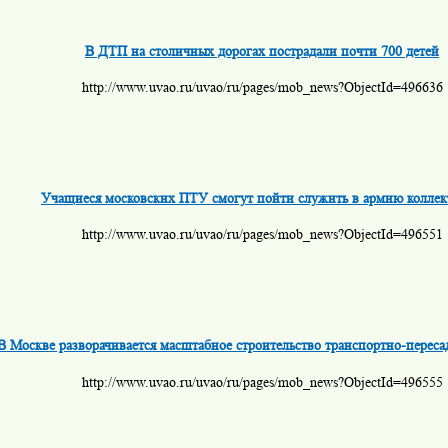
В ДТП на столичных дорогах пострадали почти 700 детей
http://www.uvao.ru/uvao/ru/pages/mob_news?ObjectId=496636
Учащиеся московских ПТУ смогут пойти служить в армию колле
http://www.uvao.ru/uvao/ru/pages/mob_news?ObjectId=496551
В Москве разворачивается масштабное строительство транспортно-переса
http://www.uvao.ru/uvao/ru/pages/mob_news?ObjectId=496555