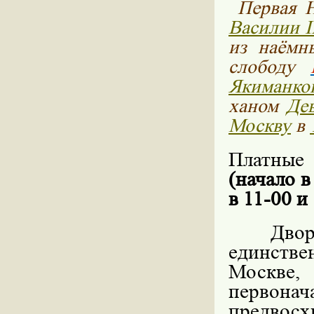
Первая 
Василии I
из наёмн
слободу
Якиманко
ханом
Дев
Москву
в
Платные
(начало в
в 11-00 и 
Двор
единств
Москве
первонач
предвосх