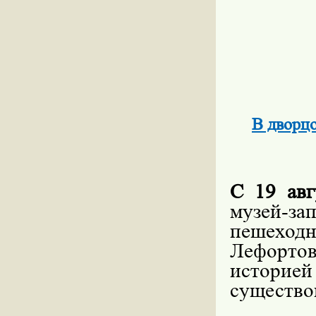
В дворц
С 19 авг
музей-з
пешехо
Лефортов
истори
существо