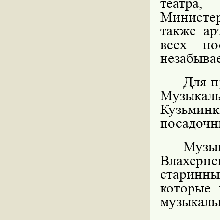
театра
Министер
также ар
всех по
незабывае
Для п
Музыкал
Кузьминк
посадочны
Муз
Влахерн
старинн
которые 
музыкаль