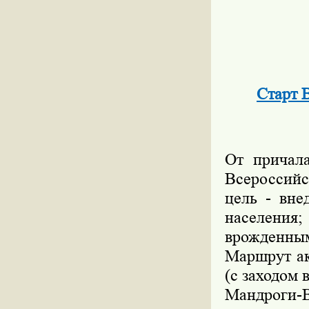
Старт 
От причала
Всероссийс
цель - вне
населения;
врожденным
Маршрут ак
(с заходом 
Мандроги-В