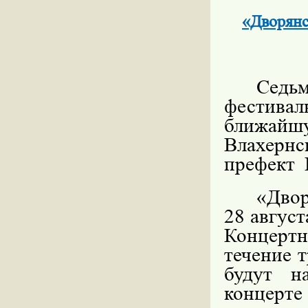
«Дворянс
Седь
фестива
ближайш
Влахерн
префект
«Двор
28 август
Концерт
течение 
будут н
концерт