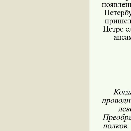
появлен
Петербу
пришел
Петре с
анса
Когд
проводи
лев
Преобра
полков.