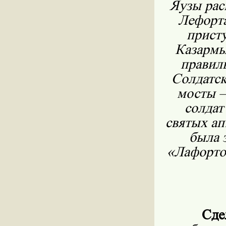
Яузы раск
Лефорта
присту
Казармы
правил
Солдатск
мосты —
солдат
святых ап
была 
«Лафорто
Сде