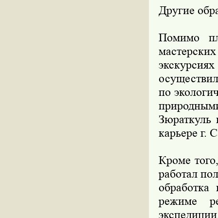
Другие обр
Помимо пл
мастерски
экскурси
осуществил
по экологи
природными
Зюраткуль 
карьере г. С
Кроме того
работал по
обработка 
режиме ре
экспедиции