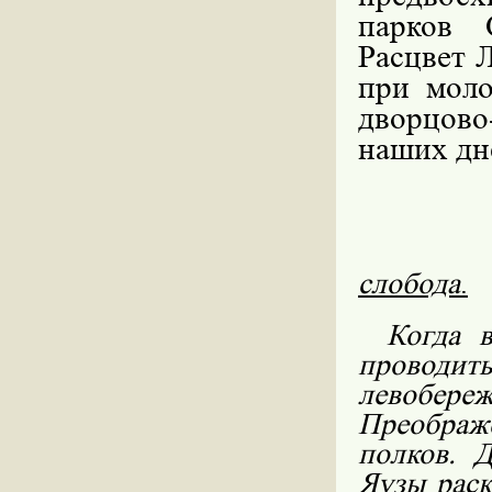
парков 
Расцвет 
при моло
дворцово
наших дн
слобода
.
Когда 
проводит
левобе
Преображ
полков. 
Яузы раск