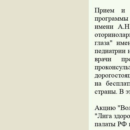
Прием и 
программы
имени А.Н
оторинола
глаза" им
педиатрии 
врачи пр
проконсул
дорогостоя
на беспла
страны. В э
Акцию "Вол
"Лига здор
палаты РФ 