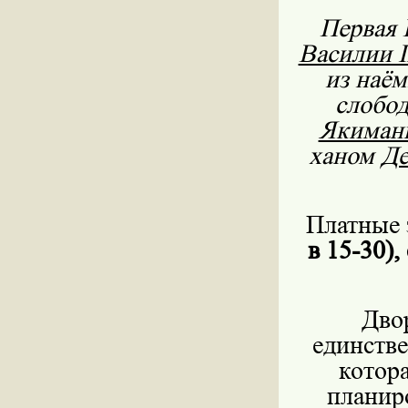
Первая 
Василии I
из наём
слобо
Якиман
ханом
Де
Платные 
в 15-30),
Дво
единстве
котор
планир