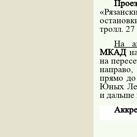
Проез
«Рязански
остановк
тролл. 27
На а
МКАД
на
на перес
направо,
прямо до
Юных Лен
и дальше 
Аккре