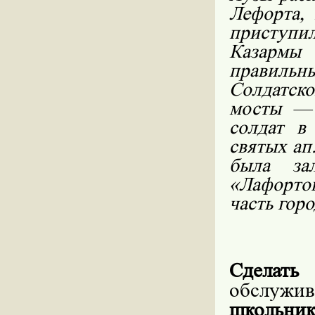
Лефорта, 
приступи
Казармы 
правильн
Солдатск
мосты — 
солдат 
святых ап
была за
«Лафорто
часть горо
Сделат
обслужи
школьни