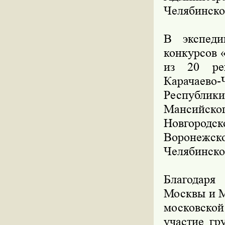
Челябинско
В экспеди
конкурсов 
из 20 ре
Карачаево
Республик
Мансийског
Новгородск
Воронежск
Челябинско
Благодаря
Москвы и М
московско
участие гр