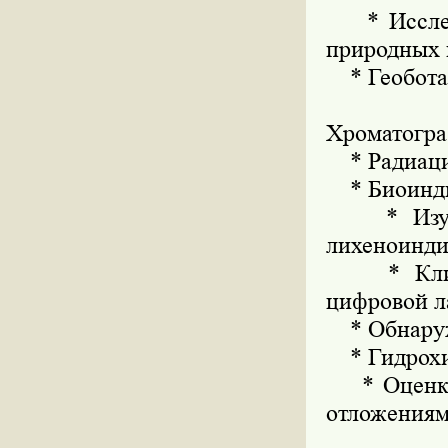
* Исследо
природных 
* Геоботан
* Изуч
Хроматогра
* Радиаци
* Биоинди
* Изучен
лихеноинд
* Климат
цифровой л
* Обнаруже
* Гидрохи
* Оценка 
отложения