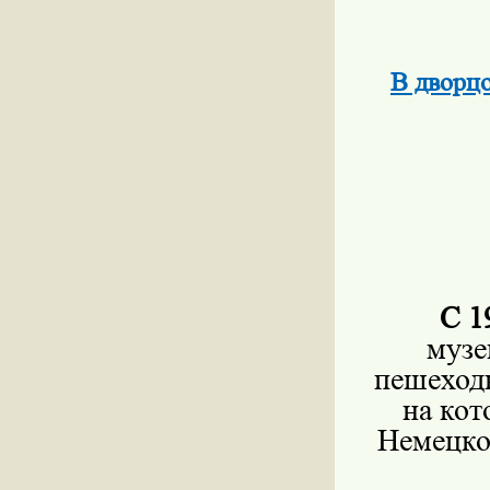
В дворц
С 1
музе
пешеход
на кот
Немецко