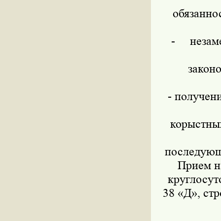
обязанно
-
незам
законо
- получен
корыстны
последующ
Прием н
круглосут
38 «Д», стр