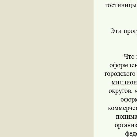
гостиницы
Эти прогр
Что к
оформлен
городского
миллион
округов. 
оформ
коммерче
понима
органи
фед