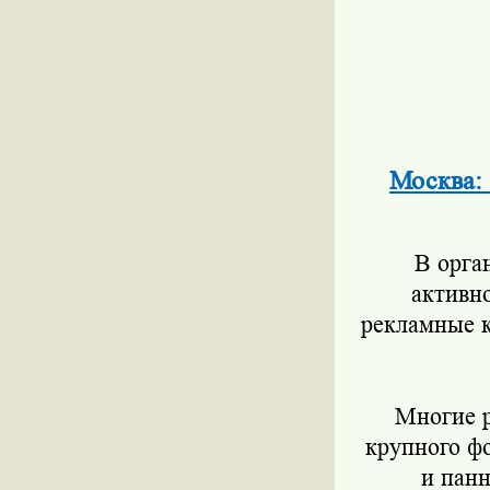
Москва: 
В орган
активн
рекламные 
Многие ре
крупного ф
и панн