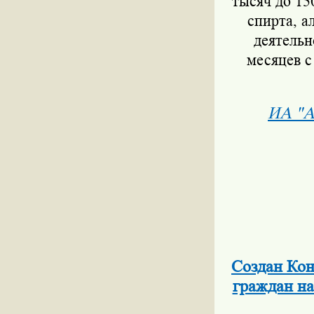
тысяч до 15
спирта, а
деятельн
месяцев с
ИА "А
Cоздан Кон
граждан на