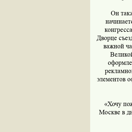
Он также
начинает
конгресса
Дворце съез
важной ча
Великой
оформле
рекламног
элементов о
«Хочу поже
Москве в д