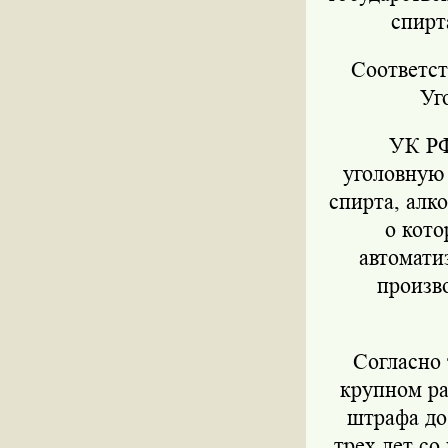
спирт
Соответств
Уг
УК РФ 
уголовную 
спирта, алк
о кото
автомати
произво
Согласно т
крупном ра
штрафа до
трех лет со