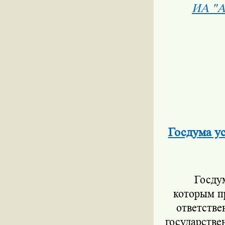
ИА "А
Госдума ус
Госдума
которым п
ответстве
государстве