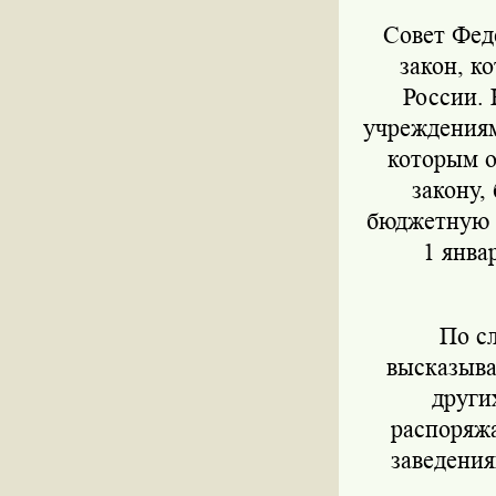
Совет Фед
закон, к
России.
учреждениям
которым о
закону,
бюджетную и
1 янва
По с
высказыва
други
распоряжа
заведения