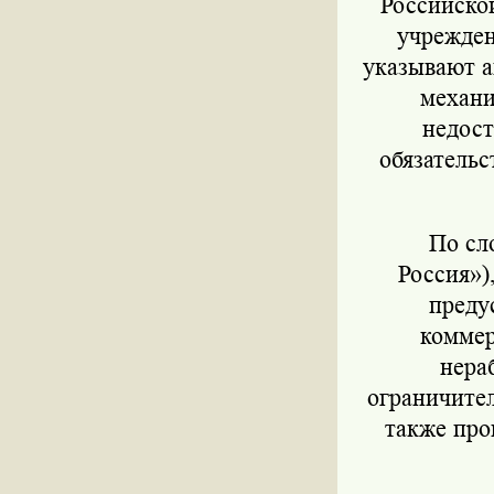
Российско
учрежден
указывают а
механи
недост
обязатель
По слов
Россия»)
преду
коммер
нера
ограничите
также про