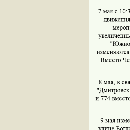
7 мая с 10
движения
мероп
увеличенны
"Южное
изменяются
Вместо Че
8 мая, в с
"Дмитровск
и 774 вмест
9 мая изм
улице Богд