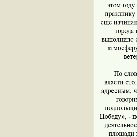
этом году
празднику 
еще начиная
города
выполнило с
атмосферу
вете
По слова
власти сто
адресным, ч
говори
подпольщик
Победу», - п
деятельнос
площади 