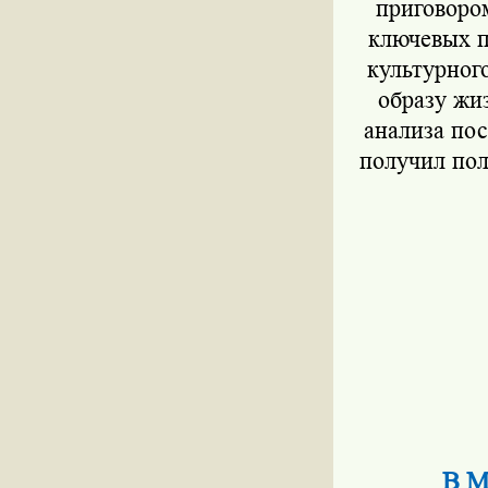
приговоро
ключевых п
культурног
образу жи
анализа по
получил по
В М