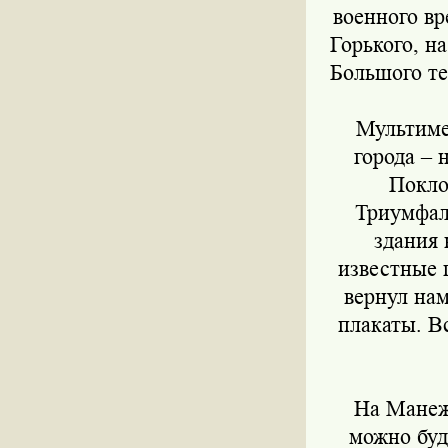
военного вр
Горького, н
Большого те
Мультимед
города –
Покло
Триумфал
здания 
известные 
вернул нам
плакаты. В
На Манежно
можно буд