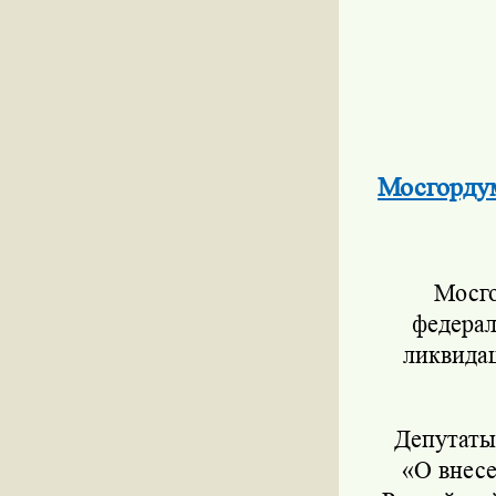
Мосгордум
Мосгор
федерал
ликвида
Депутаты р
«О внесе