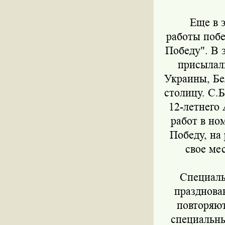
Еще в эт
работы поб
Победу". В 
присылали
Украины, Бе
столицу. С.Б
12-летнего
работ в но
Победу, на
свое ме
Специально
празднова
повторяют
специальны