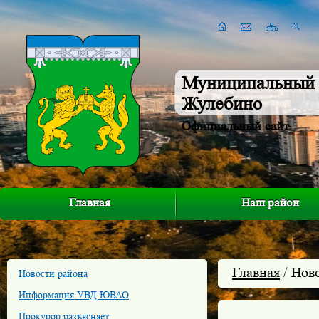
Муниципальный 
Жулебино
Официальный сайт
Главная
Наш район
Главная
/ Нов
Новости района
Информация УВД ЮВАО
Прокурор разъясняет