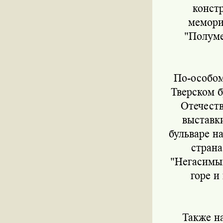
конст
мемори
"Полуме
По-особому 
Тверском б
Отечеств
выставк
бульваре н
страна
"Негасимый
горе и
Также на 