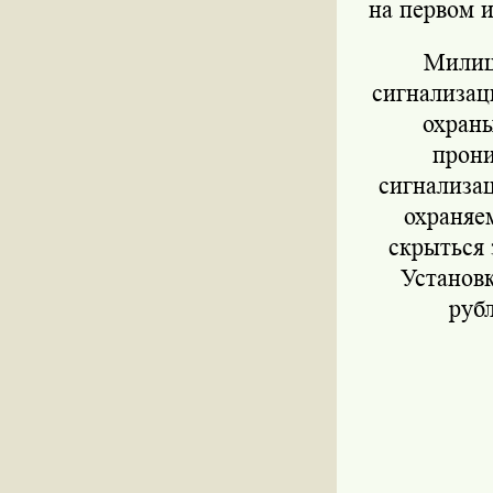
на первом и
Милици
сигнализац
охраны
прони
сигнализа
охраняе
скрыться 
Установк
рубл