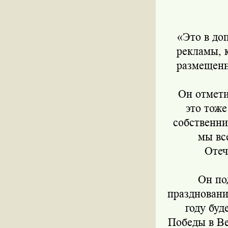
«Это в доп
рекламы, 
размещенн
Он отметил
это тоже
собственни
мы вс
Отеч
Он под
праздновани
году буд
Победы в Ве