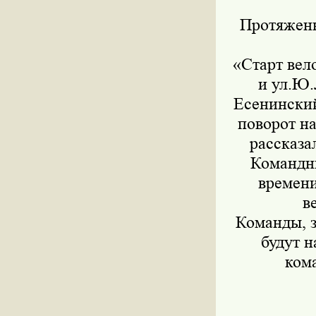
Протяженн
«Старт вел
и ул.Ю.
Есенинский
поворот на
рассказа
Командны
времени
в
Команды, з
будут 
ком