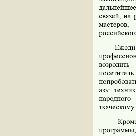
дальнейше
связей, на
мастеров,
российског
Ежедневно
профессион
возродить
посетите
попробоват
азы техник
народного
ткаческому 
Кроме то
программы,