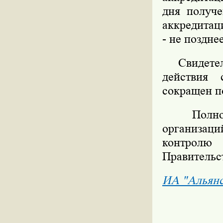
дня получе
аккредитаци
- не поздне
Свидетельс
действия 
сокращен п
Полность
организаци
контролю 
Правительс
ИА "Альян