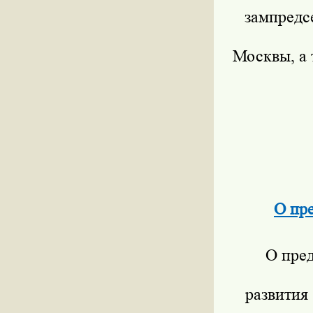
зампредс
Москвы, а
О пр
О пре
развития