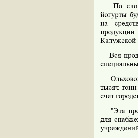
По словам
йогурты бу
на средст
продукци
Калужской 
Вся продук
специальный
Ольховой 
тысяч тонн
счет городс
"Эта прод
для снабже
учреждений"