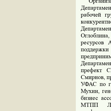
Организац
Департамен
рабочей г
конкурент
Департамен
Оглоблина,
ресурсов А
поддерж
предприним
Департамен
префект С
Смирнов, п
УФАС по г
Мухин, ген
бизнес асс
МТПП Лео