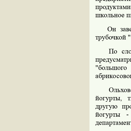
продуктами
школьное пи
Он завери
трубочкой "
По словам
предусмат
"большого
абрикосовог
Ольховой 
йогурты, 
другую пр
йогурты -
департамен