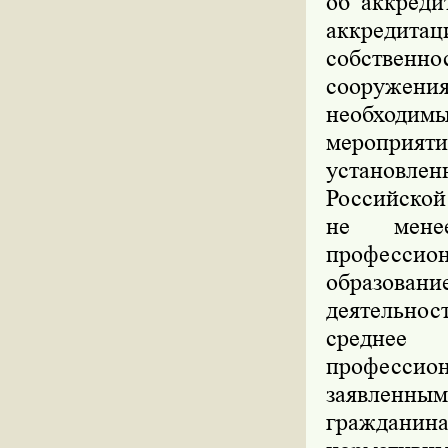
об аккреди
аккредит
собственно
сооружени
необходи
мероприят
установле
Российской
не мене
профессио
образован
деятельнос
среднее
профессио
заявленны
гражданина