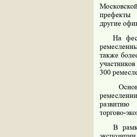
Московско
префекты 
другие офи
На фестив
ремесленны
также боле
участников
300 ремесл
Основной
ремесленн
развитию
торгово-эк
В рамках 
экспозици