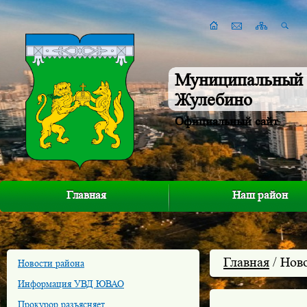
Муниципальный 
Жулебино
Официальный сайт
Главная
Наш район
Главная
/ Нов
Новости района
Информация УВД ЮВАО
Прокурор разъясняет