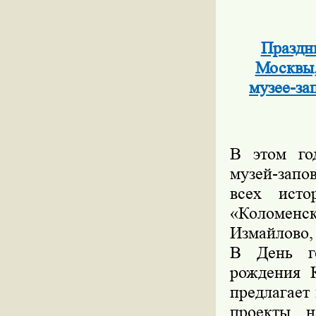
Праздн
Москвы,
музее-за
В этом го
музей-запо
всех исто
«Коломенс
Измайлово, 
В День го
рождения К
предлагает
проекты, 