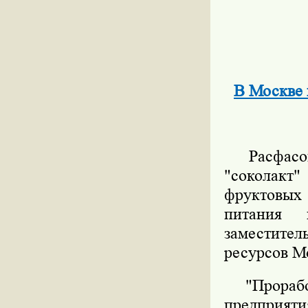
В Москве 
Расфасова
"соколакт
фруктовых 
питания 
заместител
ресурсов М
"Проработа
предприяти