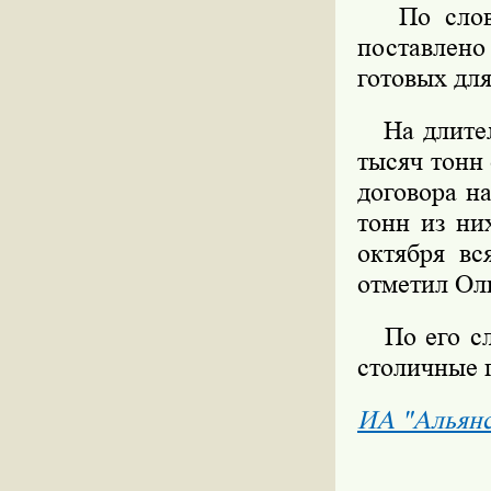
По словам
поставлен
готовых для
На длитель
тысяч тонн
договора н
тонн из ни
октября вс
отметил Ол
По его сло
столичные 
ИА "Альян