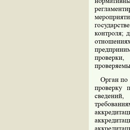
нормативн
регламент
мероприя
государст
контроля; 
отношения
предприни
проверки
проверяемы
Орган по а
проверку 
сведений,
требовани
аккредитац
аккредит
аккредитац