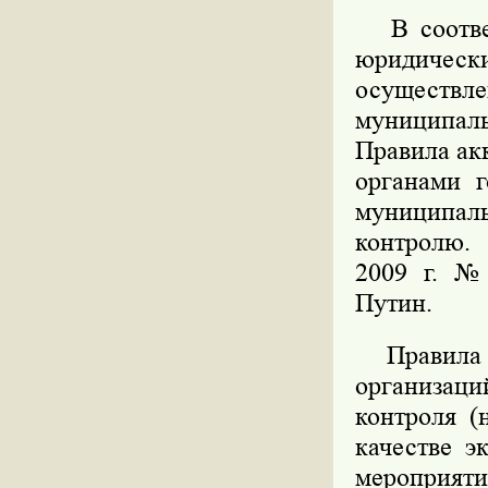
В соответ
юридически
осуществл
муниципал
Правила ак
органами г
муниципал
контролю. 
2009 г. №
Путин.
Правила у
организац
контроля (
качестве э
мероприят