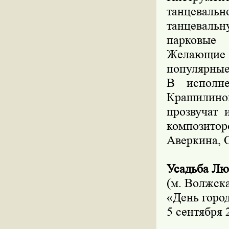
танцевал
танцевальн
парковые 
Желающие 
популярные 
В исполне
Крашилин
прозвучат 
композитор
Аверкина, О
Усадьба Лю
(м. Волжска
«День горо
5 сентября 