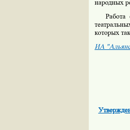
народных р
Работа фе
театральн
которых та
ИА "Альян
Утвержден