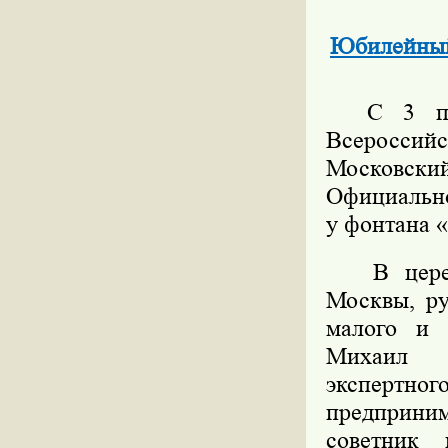
Юбилейный 
С 3 по 6
Всероссийс
Московск
Официально
у фонтана 
В церемон
Москвы, ру
малого и 
Михаил В
эксперт
предприни
советник