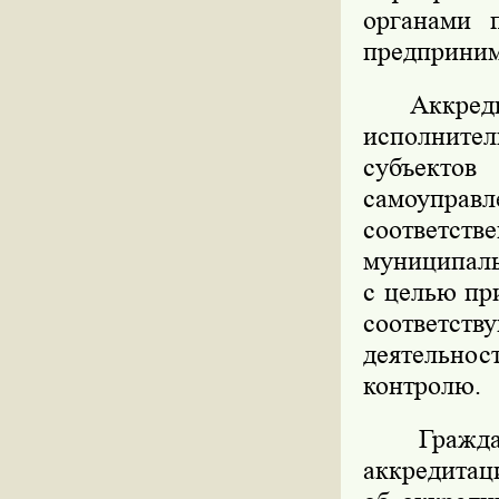
органами 
предприним
Аккредита
исполнител
субъектов
самоупра
соответст
муниципаль
с целью пр
соответст
деятельно
контролю.
Граждани
аккредитац