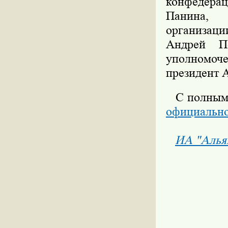
конфедера
Панина, 
организац
Андрей По
уполномоче
президент 
С полным с
официально
ИА "Алья