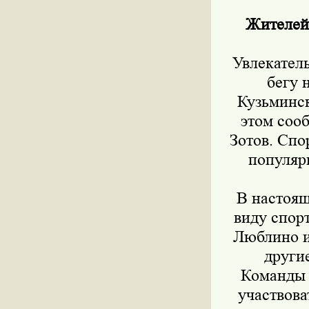
Жителей 
Увлекател
бегу 
Кузьминск
этом соо
Зотов. Спо
популяр
В настоящ
виду спор
Люблино и
други
Команды б
участвова