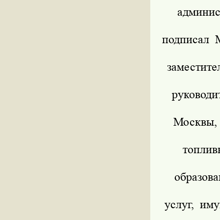
админис
подписал М
заместит
руководи
Москвы,
топлив
образова
услуг, им