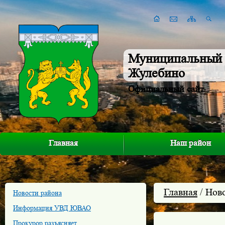
Муниципальный 
Жулебино
Официальный сайт
Главная
Наш район
Главная
/ Нов
Новости района
Информация УВД ЮВАО
Прокурор разъясняет