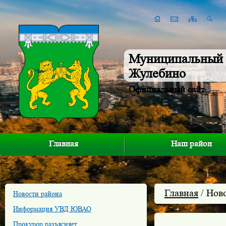
Муниципальный 
Жулебино
Официальный сайт
Главная
Наш район
Главная
/ Нов
Новости района
Информация УВД ЮВАО
Прокурор разъясняет