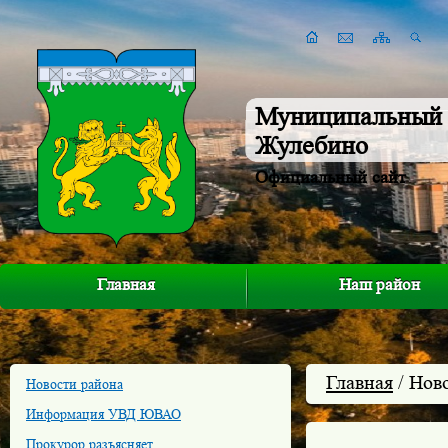
Муниципальный 
Жулебино
Официальный сайт
Главная
Наш район
Главная
/ Нов
Новости района
Информация УВД ЮВАО
Прокурор разъясняет