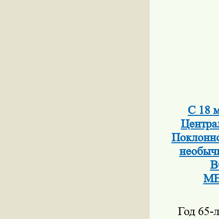
С 18 
Центра
Поклонно
необы
В
МЕ
Год 65-