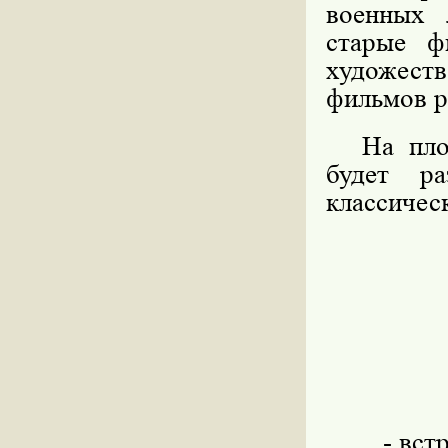
военных 
старые ф
художес
фильмов р
На пло
будет ра
классичес
- вст