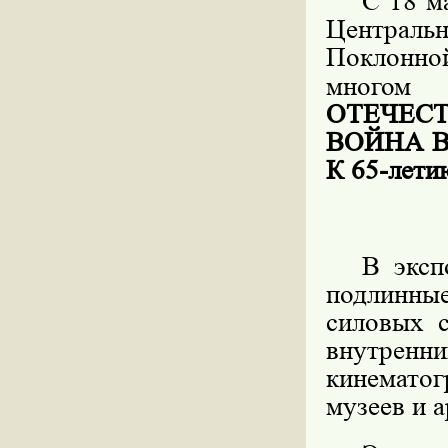
С 18 м
Центральн
Поклонно
многом
ОТЕЧЕС
ВОЙНА 
К 65-ле
В эксп
подлинны
силовых 
внутренн
кинематог
музеев и 