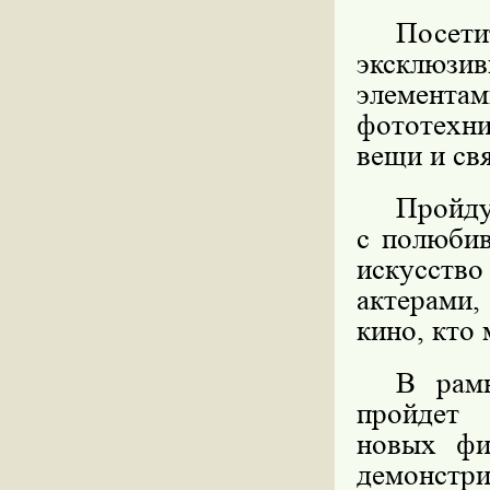
Посет
эксклюзив
элементам
фототехни
вещи и св
Пройд
с полюбив
искусство
актерами
кино, кто 
В рамк
пройдет
новых фи
демонстр