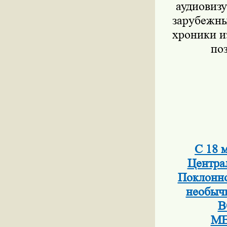
аудиовиз
зарубежны
хроники и
по
С 18 
Центра
Поклонно
необы
В
МЕ