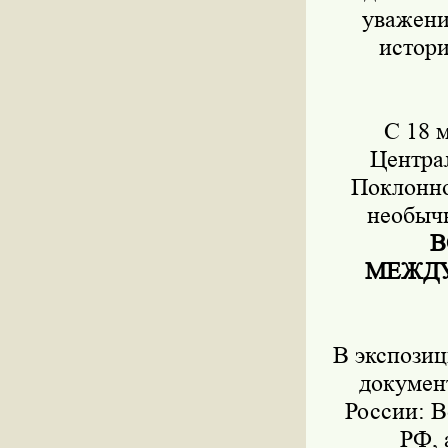
уважени
истори
С 18 
Центра
Поклонно
необыч
В
МЕЖДУ
В экспози
докумен
России: 
РФ, 