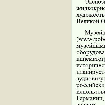
Экс
жидкокри
художес
Великой О
Музе
(
www
.
pob
музейным
оборудова
кинематог
историчес
планир
аудиови
россий
использо
Германии
создать 