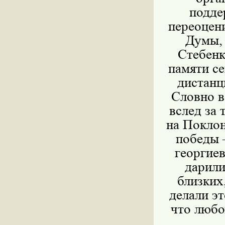
подде
переоцени
Думы,
Стебенк
памяти с
дистанц
Словно в
вслед за
на Поклон
победы 
георгиев
дарили
близких
делали эт
что любо