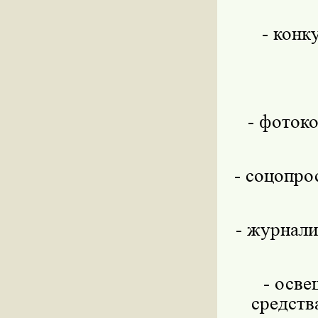
- конк
- фоток
- соцопро
- журнали
- осве
средств