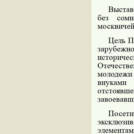
Выстав
без сомн
москвичей
Цель П
зарубежно
историче
Отечестве
молодежи
внуками
отстоявш
завоевавш
Посет
эксклюзив
элементам