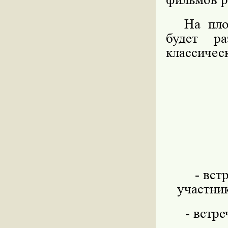
На пло
будет ра
классичес
- вст
участни
- встр