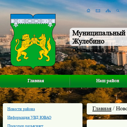
Муниципальный 
Жулебино
Официальный сайт
Главная
Наш район
Главная
/ Нов
Новости района
Информация УВД ЮВАО
Прокурор разъясняет