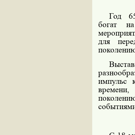
Год 65
богат н
мероприят
для пере
поколению
Выста
разнообр
импульс 
времени
поколению
событиями