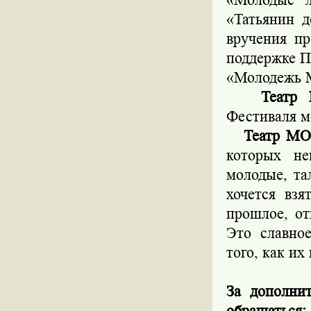
«Татьянин 
вручения п
поддержке П
«Молодежь 
Театр 
Фестиваля м
Театр МО
которых не
молодые, та
хочется взя
прошлое, о
Это славно
того, как их
За дополни
обращаться: