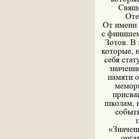
Свяще
Оте
От имени 
с финишем
Зотов. В
которые, 
себя ста
значени
памяти 
мемори
присва
школам, н
событи
«Значен
орга