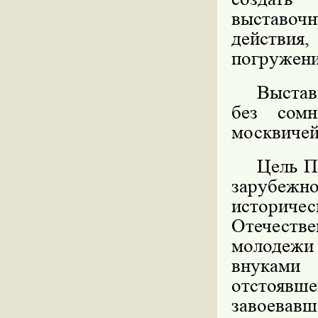
выставочн
действия,
погружени
Выстав
без сомн
москвичей
Цель П
зарубежно
историче
Отечестве
молодежи
внуками
отстоявш
завоевавш