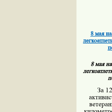
8 мая н
легкоатлет
п
8 мая н
легкоатлет
п
За 1
активис
ветеран
километро