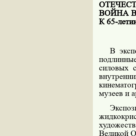
ОТЕЧЕС
ВОЙНА 
К 65-ле
В эксп
подлинны
силовых 
внутренн
кинематог
музеев и 
Экс
жидкокри
художес
Великой О