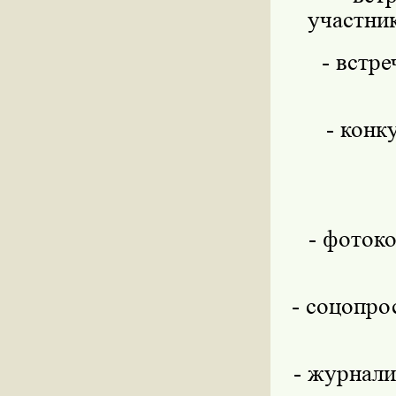
участни
- встр
- конк
- фоток
- соцопро
- журнали