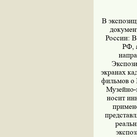
В экспози
докумен
России: 
РФ, 
напра
Экспози
экранах ка
фильмов о 
Музейно-
носит ин
примен
представл
реальн
экспоз