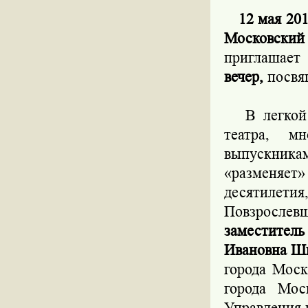
12 мая 2010
Московски
приглашает
вечер,
посвя
В легкой и
театра, м
выпускника
«разменяет»
десятилетия
Повзросле
заместител
Ивановна Шв
города Мос
города Мос
Управления 