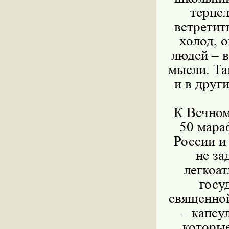
терпел
встретит
холод, 
людей – в
мысли. Та
и в друг
К Вечном
50 мара
России и
не за
легкоат
госу
священной
– капсу
которые