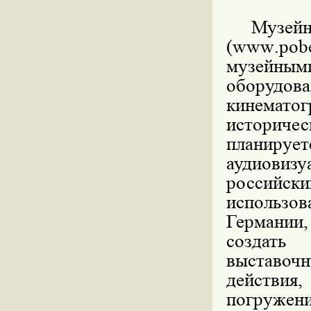
Музе
(
www
.
pob
музейным
оборудова
кинематог
историчес
планир
аудиови
россий
использо
Германии
создать 
выставочн
действия,
погружени