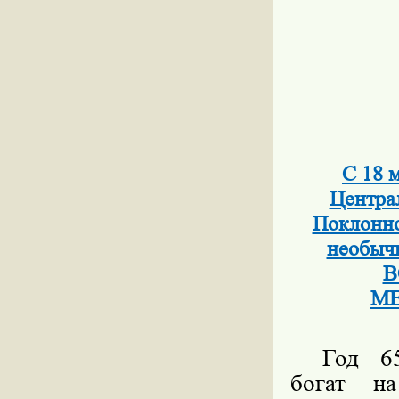
С 18 
Центра
Поклонно
необы
В
МЕ
Год 65
богат н