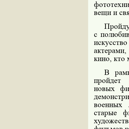
фототехни
вещи и св
Пройд
с полюбив
искусство
актерами
кино, кто 
В рамк
пройдет
новых фи
демонстр
военных 
старые ф
художес
фильмов р