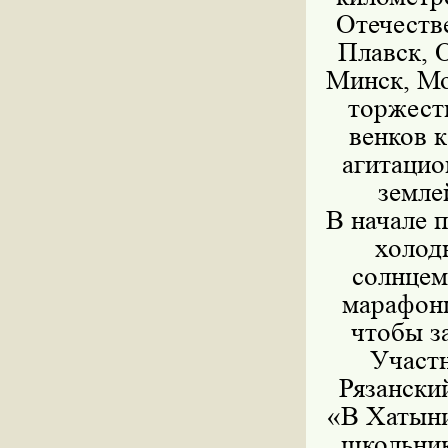
Отечеств
Плавск, О
Минск, Мо
торжест
венков 
агитацио
земле
В начале 
холод
солнцем
марафон
чтобы з
Участн
Рязански
«В Хатыни
школьник