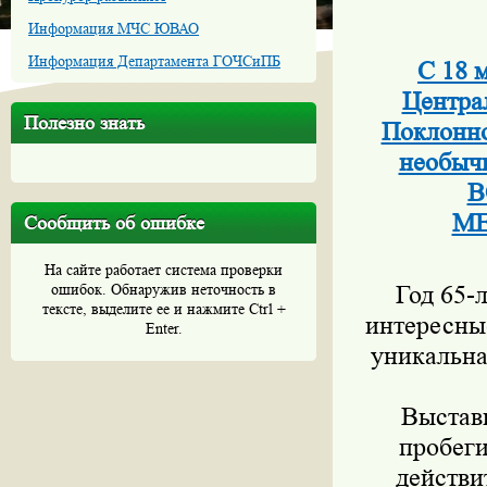
Информация МЧС ЮВАО
Информация Департамента ГОЧСиПБ
С 18 
Центра
Полезно знать
Поклонно
необы
В
МЕ
Сообщить об ошибке
На сайте работает система проверки
ошибок. Обнаружив неточность в
Год 65-
тексте, выделите ее и нажмите Ctrl +
интересные
Enter.
уникальна
Выставк
пробеги
действи