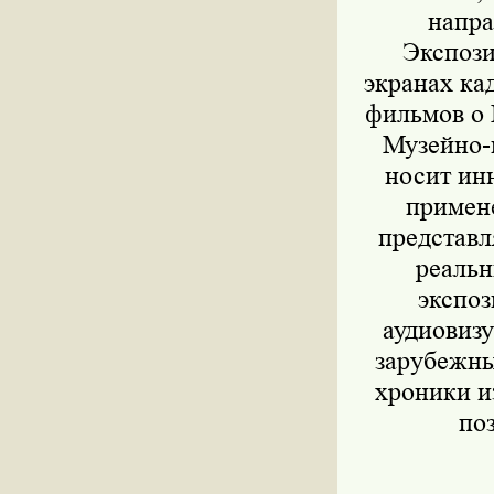
напра
Экспози
экранах ка
фильмов о 
Музейно-
носит ин
примен
представл
реальн
экспоз
аудиовиз
зарубежны
хроники и
по