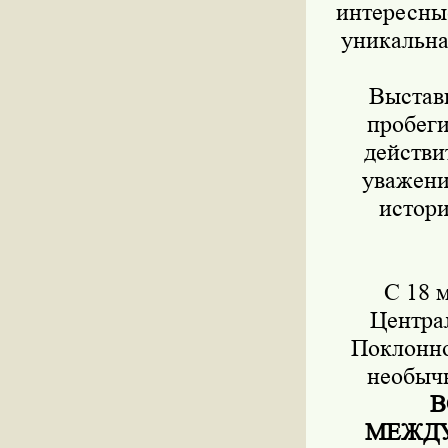
интересные
уникальна
Выставк
пробеги
действи
уважени
истори
С 18 
Центра
Поклонно
необыч
В
МЕЖДУ