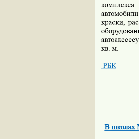
комплекс
автомобили,
краски, ра
оборудова
автоаксесс
кв. м.
РБК
В школах М