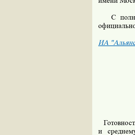
имени Моск
С полным 
официально
ИА "Альян
Готовность
и среднем