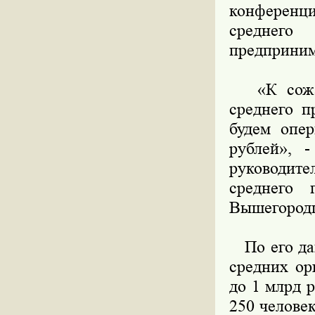
конференци
среднег
предприним
«К сожале
среднего п
будем опе
рублей», 
руководите
среднего 
Вышегородц
По его дан
средних ор
до 1 млрд 
250 челове