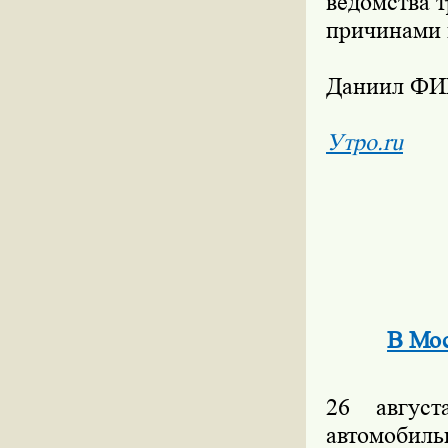
ведомства 
причинами 
Даниил Ф
Утро.ru
В Мос
26 авгус
автомобил