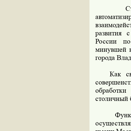
Столичн
автомат
взаимодей
развития 
России по
минувшей н
города Вла
Как сказа
совершенс
обработки
столичный 
Функции 
осуществл