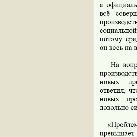
а официаль
всё совер
производст
социальной
потому сре
он весь на 
На вопрос
производс
новых про
ответил, ч
новых про
довольно с
«Проблема
превыша