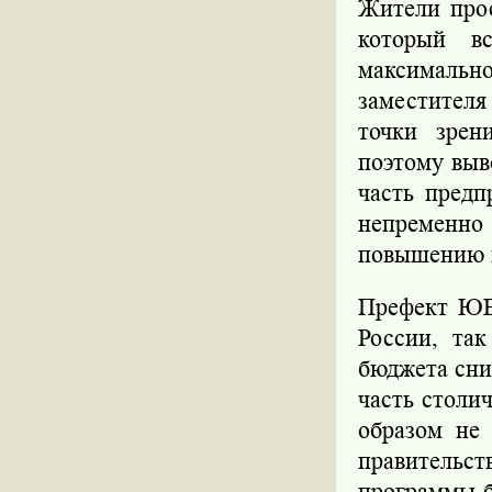
Жители про
который в
максимальн
заместителя
точки зрен
поэтому выв
часть предп
непременно
повышению 
Префект ЮВ
России, та
бюджета сни
часть столи
образом не 
правитель
программы б