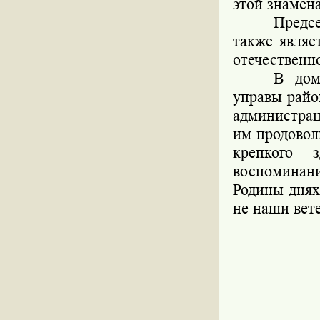
этой знамена
Предс
также являе
отечественн
В дом
управы райо
администра
им продовол
крепкого 
воспоминани
Родины днях
не наши вет