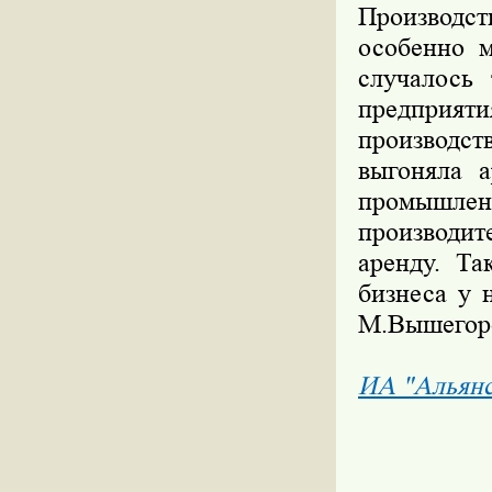
Производс
особенно м
случалось
предприяти
производс
выгоняла а
промышлен
производит
аренду. Та
бизнеса у 
М.Вышегор
ИА "Альян