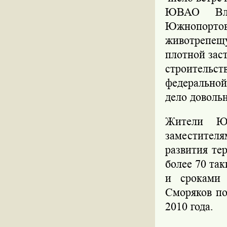
ЮВАО Вла
Южнопортов
животрепещ
плотной зас
строительст
федерально
дело доволь
Жители Юж
заместител
развития те
более 70 та
и сроками 
Сморяков по
2010 года.