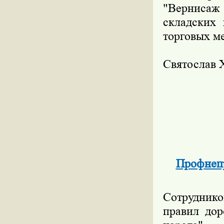
"Вернисаж 
складских 
торговых м
Святосла
Профнепр
Сотруднико
правил дор