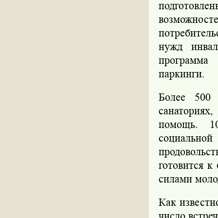
подготовле
возможнос
потребитель
нужд инвал
программа
паркинги.
Более 500 
санаториях
помощь. 10
социально
продовольст
готовится к
силами моло
Как известн
число встреч