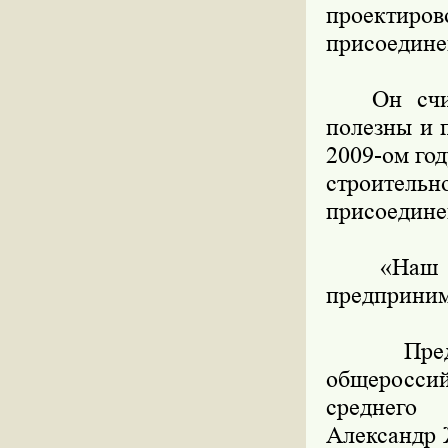
проектир
присоедине
Он считае
полезны и 
2009-ом го
строительн
присоедине
«Наш мор
предприним
Председа
общеросси
среднего
Александр 