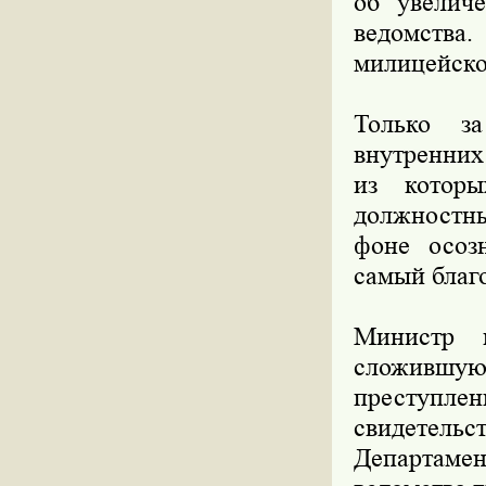
об увелич
ведомства.
милицейско
Только за
внутренних
из котор
должностны
фоне осозн
самый благ
Министр 
сложившую
преступле
свидетель
Департаме