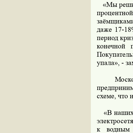
«Мы решили
процентной
заёмщиками
даже 17-18
период криз
конечной п
Покупатель
упала», - 
Московск
предприним
схеме, что 
«В наших с
электросетя
к водным