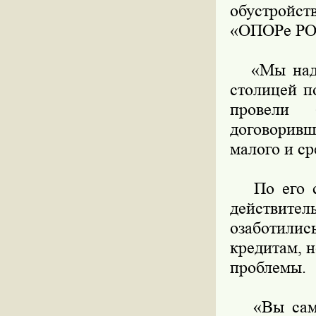
обустройст
«ОПОРе РО
«Мы надее
столицей п
провели
договорив
малого и ср
По его сл
действите
озаботилис
кредитам, 
проблемы.
«Вы сами 