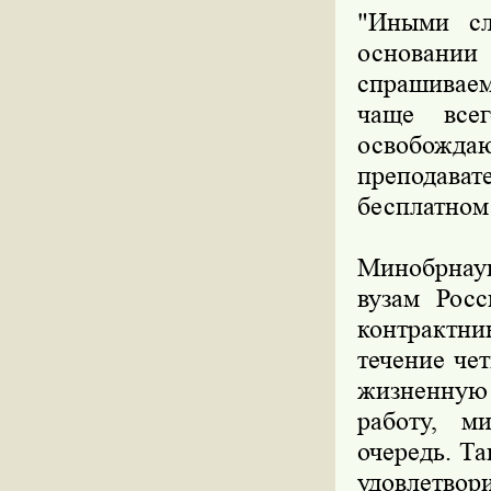
"Иными сл
основании
спрашиваем
чаще все
освобождаю
преподава
бесплатном 
Минобрнаук
вузам Росс
контрактни
течение че
жизненную
работу, м
очередь. Т
удовлетвор