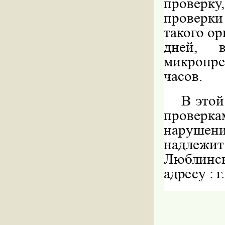
проверк
проверк
такого ор
дней, 
микропре
часов.
В этой
провер
нарушен
надлежи
Люблин
адресу : 