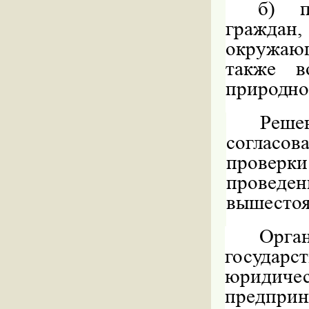
б) п
гражда
окружающ
также
в
природног
Реше
согласо
проверк
прове
вышестоя
Орга
госуда
юридиче
предприн