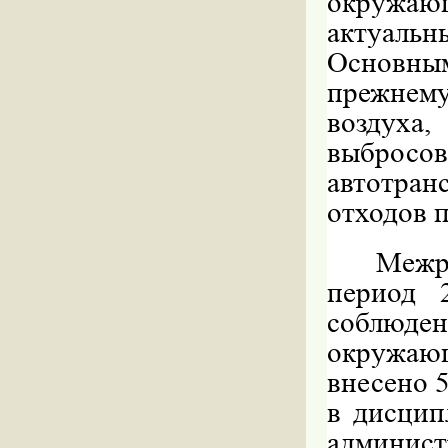
окружа
актуаль
Основн
прежнем
воздуха,
выбросо
автотра
отходов п
Межр
период 
соблюден
окружаю
внесено 5
в дисцип
админист