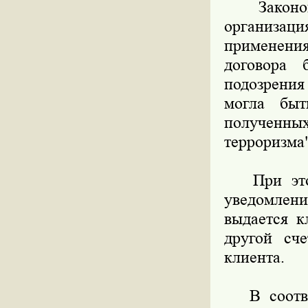
Законопро
организац
применения
договора 
подозрени
могла быт
полученн
терроризма"
При этом 
уведомлени
выдается к
другой сч
клиента.
В соответ