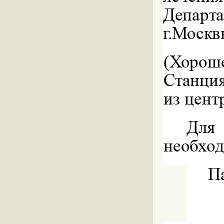
Департа
г.Москв
(
Хорош
Станци
из цент
Для 
необхо
П