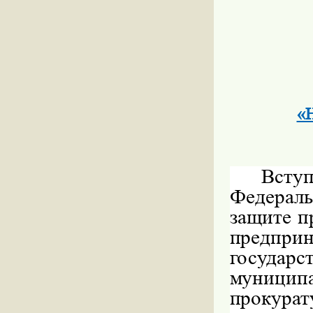
«
Всту
Федераль
защите п
предпр
госуда
муници
прокур