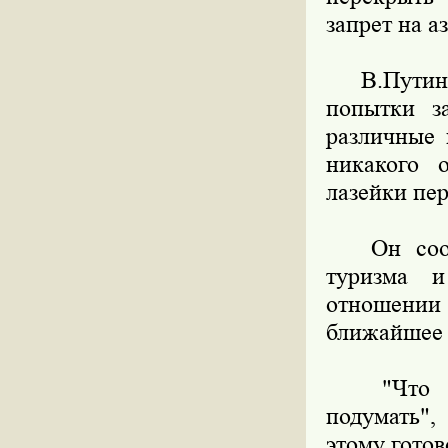
запрет на а
В.Путин з
попытки з
различные 
никакого 
лазейки пер
Он сообщи
туризма 
отношении 
ближайшее 
"Что кас
подумать",
этому готов