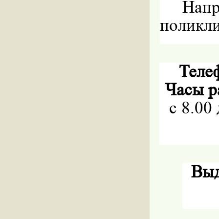
Напр
поликл
Телеф
Часы р
с 8.00 
Выд