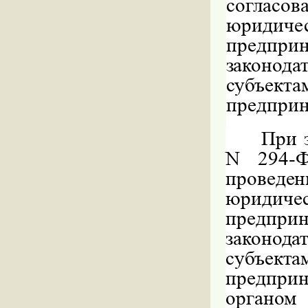
согласо
юриди
предприн
законод
субъе
предприн
При 
N 294-Ф
проведе
юрид
предприн
законод
субъе
предпри
органом