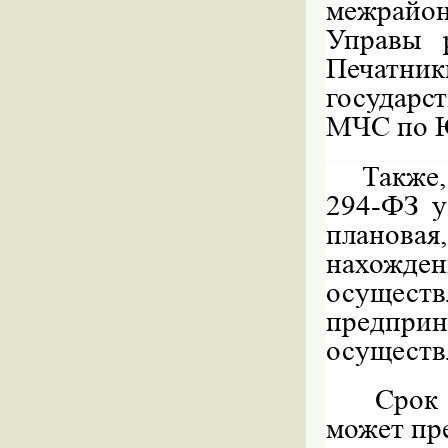
межрайон
Управы 
Печат
государс
МЧС по 
Также
294-ФЗ у
плановая,
нахожд
осущест
предприн
осуществ
Срок
может пр