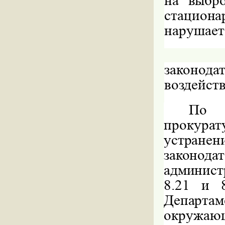
на выбр
стацион
нарушае
законодат
воздейст
По р
прокур
устране
законо
админист
8.21 и 
Департа
окружающ