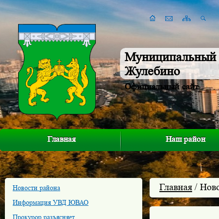
Муниципальный 
Жулебино
Официальный сайт
Главная
Наш район
Главная
/ Нов
Новости района
Информация УВД ЮВАО
Прокурор разъясняет