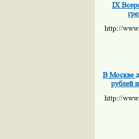
IX Всер
гре
http://www
В Москве д
рублей н
http://www