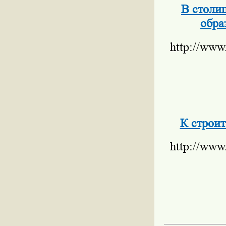
В столи
обра
http://www
К строит
http://www