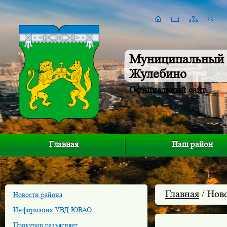
Муниципальный 
Жулебино
Официальный сайт
Главная
Наш район
Главная
/ Нов
Новости района
Информация УВД ЮВАО
Прокурор разъясняет