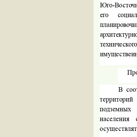
Юго-Восточн
его
социа
планировоч
архитектур
техническ
имущественн
Про
В соо
территори
подземных 
населения 
осуществля