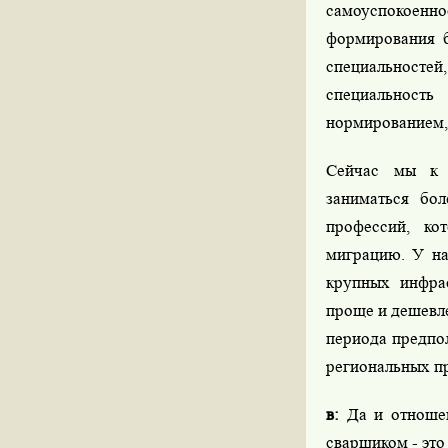
самоуспокоенно
формирования б
специальностей
специальност
нормированием, 
Сейчас мы к э
заниматься бо
профессий, ко
миграцию. У на
крупных инфрас
проще и дешевле
периода предпол
региональных пр
в:
Да и отношен
сварщиком - это 