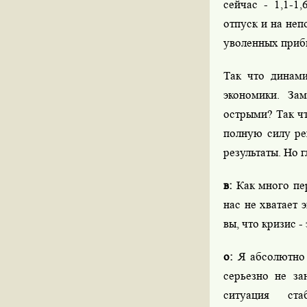
сейчас - 1,1-1
отпуск и на неп
уволенных прибы
Так что динами
экономики. За
острыми? Так чт
полную силу ре
результаты. Но 
в:
Как много пер
нас не хватает 
вы, что кризис 
о:
Я абсолютно с
серьезно не за
ситуация ста