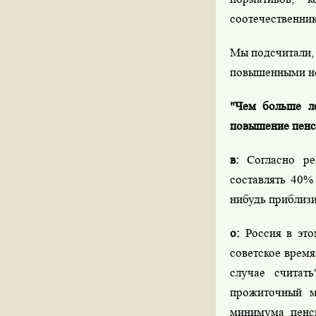
соотечественник
Мы подсчитали, 
повышенными но
"Чем больше ле
повышение пенс
в:
Согласно ре
составлять 40%
нибудь приблиз
о:
Россия в этом
советское время
случае считат
прожиточный м
минимума пенси