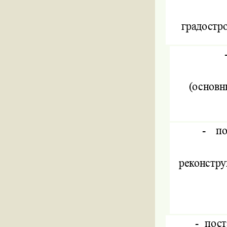
градостр
(основн
-
по
реконстру
-
пост