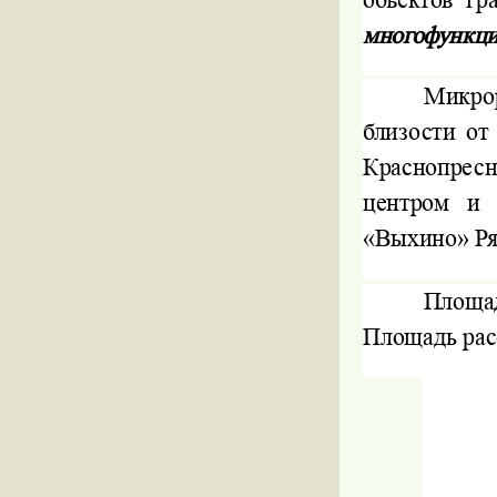
многофункци
Микро
близости о
Краснопрес
центром и 
«Выхино» Ря
Площад
Площадь ра