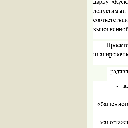
парку «Куск
допустимый
соответстви
выполненно
Проект
планировочн
-
радиа
-
в
«башенног
малоэтаж