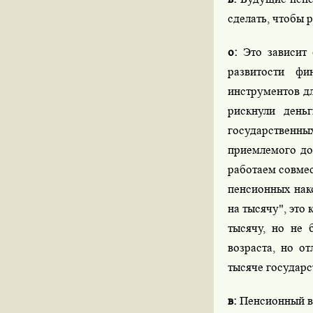
сделать, чтобы р
о:
Это зависит 
развитости ф
инструментов д
рискнули день
государственны
приемлемого до
работаем совме
пенсионных нак
на тысячу", это
тысячу, но не 
возраста, но о
тысяче государс
в:
Пенсионный в