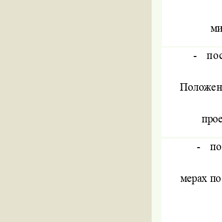
ми
-
по
Положени
прое
-
по
мерах по