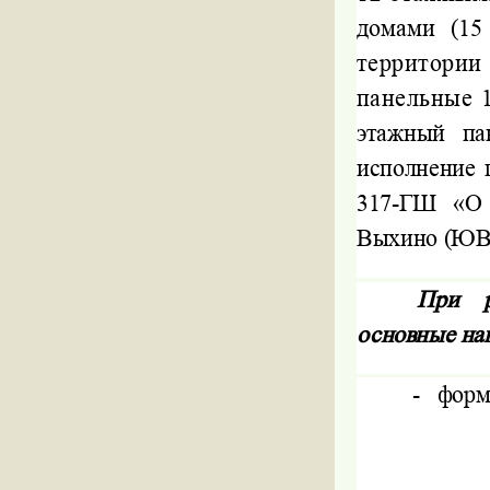
домами (15
территори
панельные 
этажный па
исполнение 
317-ГШ «О 
Выхино (ЮВ
При р
основные на
-
форм