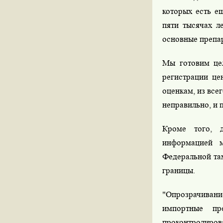
которых есть е
пяти тысячах л
основные препар
Мы готовим цел
регистрации це
оценкам, из все
неправильно, и 
Кроме того, д
информацией 
Федеральной та
границы.
"Опрозрачивание
импортные пр
проконтролирова