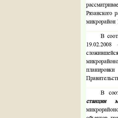
рассматрив
Рязанского 
микрорайон 
В соот
19.02.200
сложившейс
микрорайоно
планировк
Правительст
В соо
станции 
микрорайоно
объектов гр