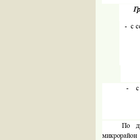
Гр
-
с 
-
с
По др
микрорайон 