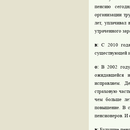
пенсию сегод
организации тр
лет, уплачивал
утраченного зар
в:
С 2010 года
существующей 
о:
В 2002 году,
ожидавшейся и
исправляем. Д
страховую част
чем больше лет
повышение. В с
пенсионеров. И 
в:
Будущие пенс