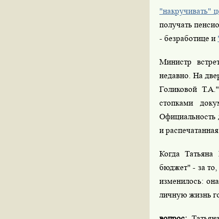
"накручивать" 
получать пенси
- безработице и
Министр встрет
недавно. На две
Голиковой Т.А.
стопками доку
Официальность 
и распечатанная
Когда Татьяна 
бюджет" - за то
изменилось: она
личную жизнь го
вопрос:
Татьяна