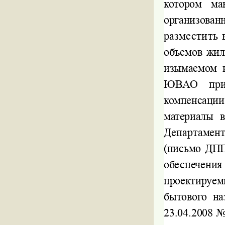
котором ма
организованн
разместить 
объемов
жил
изымаемом 
ЮВАО при 
компенсаци
материалы 
Департамен
(письмо ДПП
обеспечен
проектируе
бытового на
23.04.2008 №