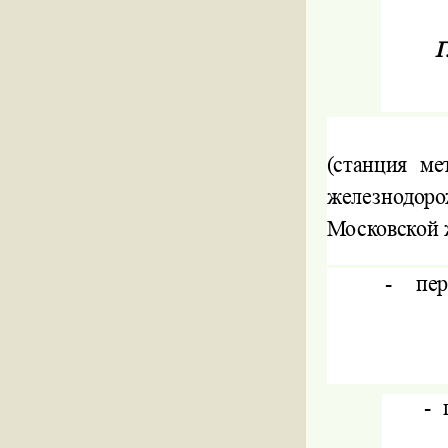
Г
(станция м
железнодор
Московской 
-
пер
-