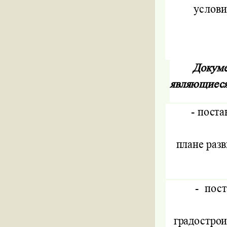
услови
Докуме
являющиес
-
поста
плане раз
-
пост
градостро