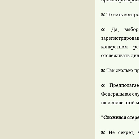
в:
То есть контр
о:
Да, выбороч
зарегистриров
конкретном р
отслеживать дин
в:
Так сколько п
о:
Предполагает
Федеральная сл
на основе этой 
"Сложился стер
в:
Не секрет, ч