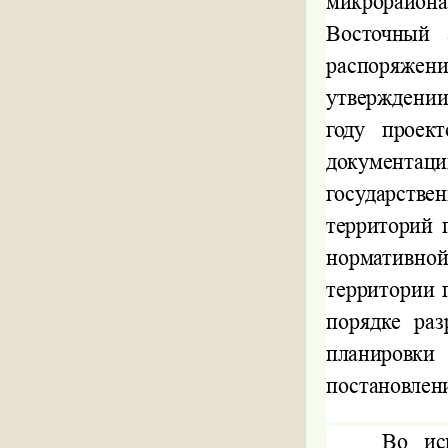
микрорайо
Восточный 
распоряжени
утверждени
году проек
документаци
государстве
территорий 
нормативно
территории 
порядке ра
планировк
постановлен
Во ис