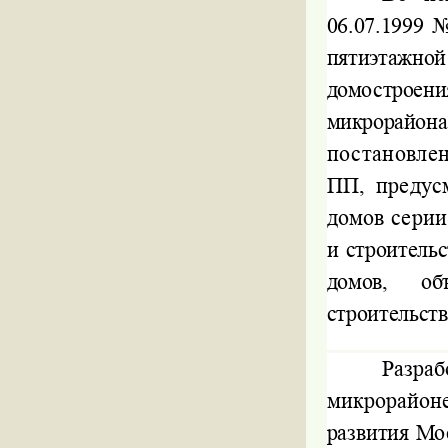
06.07.1999 
пятиэтажно
домостроения
микрорайона
постановле
ПП, предус
домов сери
и строитель
домов, об
строительств
Разраб
микрорайоне
развития Мо