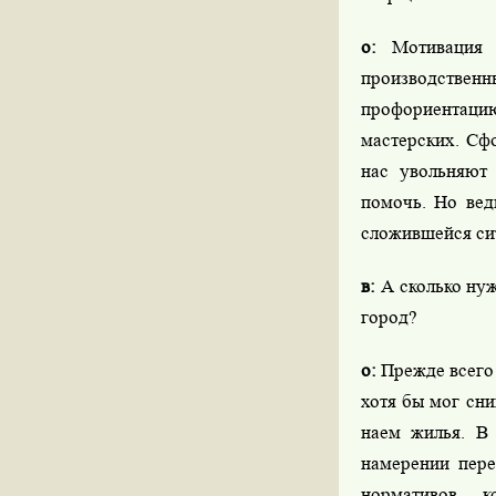
о:
Мотивация д
производственн
профориентацию
мастерских. Сф
нас увольняют 
помочь. Но вед
сложившейся си
в:
А сколько нуж
город?
о:
Прежде всего 
хотя бы мог сн
наем жилья. В
намерении пере
нормативов, 