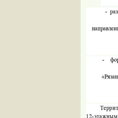
-
ра
направлен
-
фо
«Ряза
Терри
12-этажны