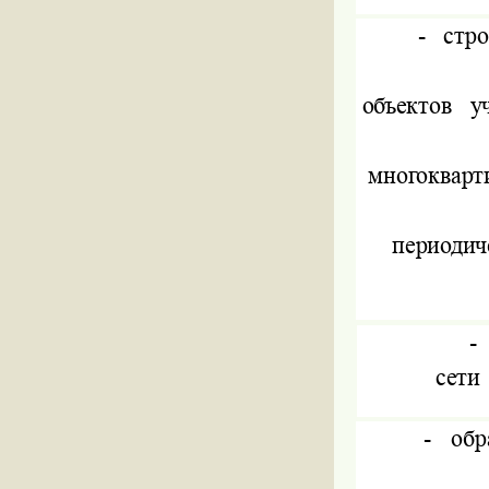
-
стро
объектов
у
многокварт
периодич
-
сети
-
обр